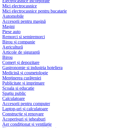
Electrocasnice încorporate
Mici electrocasnice
Mici electrocasnice pentru bucatarie
Automobile
Accesorii pentru mașină
Mașini
Piese auto
Remorci si semiremorci
Birou și companie
Agricultură
Articole de siguranță
Birou
Comerț și depozitare
Gastronomie si industria hoteliera
Medicină și cosmetologie
Menținerea curățeniei
Publicitate și imprimare
Scoala si educatie
Spațiu public
Calculatoare
Accesorii pentru computer
Laptop-uri și calculatoare
Construcție și renovare
Acoperișuri și jgheaburi
Aer condiționat și ventilație