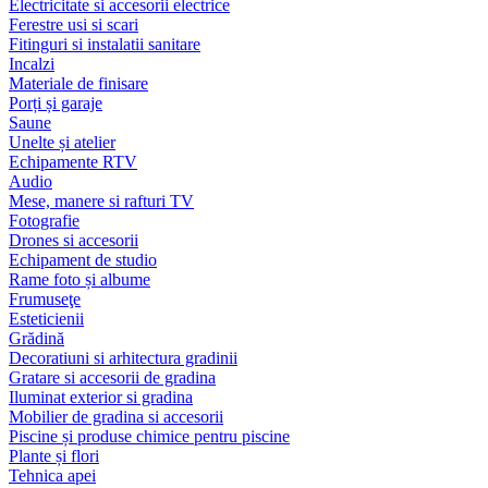
Electricitate si accesorii electrice
Ferestre usi si scari
Fitinguri si instalatii sanitare
Incalzi
Materiale de finisare
Porți și garaje
Saune
Unelte și atelier
Echipamente RTV
Audio
Mese, manere si rafturi TV
Fotografie
Drones si accesorii
Echipament de studio
Rame foto și albume
Frumuseţe
Esteticienii
Grădină
Decoratiuni si arhitectura gradinii
Gratare si accesorii de gradina
Iluminat exterior si gradina
Mobilier de gradina si accesorii
Piscine și produse chimice pentru piscine
Plante și flori
Tehnica apei