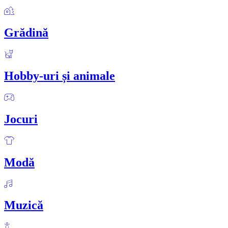
Grădină
Hobby-uri și animale
Jocuri
Modă
Muzică