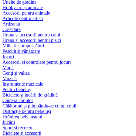
Unelte de gradina
Hobby-uri și animale
Accesorii pentru animale
Articole pentru artiști
Artizanat
Colectare
Hrana si accesorii pentru caini
Hrana si accesorii pentru pisici
Militari și împușcături
Pescuit și vânătoare
Jocuri
Accesorii și controlere pentru jocuri
Modă
Genți și valize
Muzică
Instrumente muzicale
Pentru bebeluș
Biciclete și jucării de grădină
Camera copiilor
Călătorind și plimbându-se cu un copil
Distracție pentru bebeluși
Hrănirea bebelușului
Jucării
Sport și recreere
Biciclete si accesorii