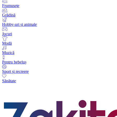
Frumuseţe
Grădină
Hobby-uri și animale
Jocuri
Modă
Muzică
Pentru bebeluș
Sport și recreere
Sănătate