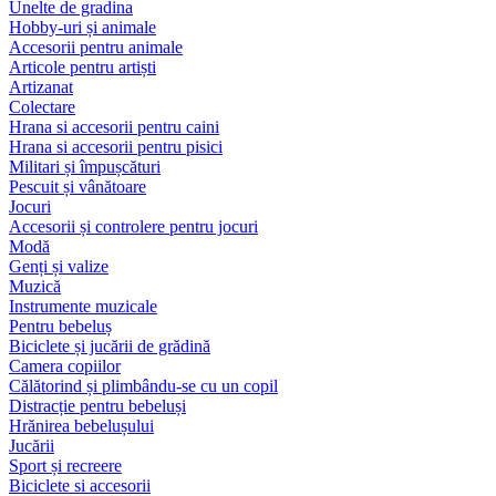
Unelte de gradina
Hobby-uri și animale
Accesorii pentru animale
Articole pentru artiști
Artizanat
Colectare
Hrana si accesorii pentru caini
Hrana si accesorii pentru pisici
Militari și împușcături
Pescuit și vânătoare
Jocuri
Accesorii și controlere pentru jocuri
Modă
Genți și valize
Muzică
Instrumente muzicale
Pentru bebeluș
Biciclete și jucării de grădină
Camera copiilor
Călătorind și plimbându-se cu un copil
Distracție pentru bebeluși
Hrănirea bebelușului
Jucării
Sport și recreere
Biciclete si accesorii