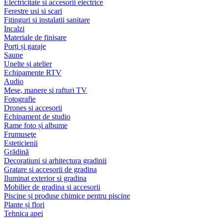
Electricitate si accesorii electrice
Ferestre usi si scari
Fitinguri si instalatii sanitare
Incalzi
Materiale de finisare
Porți și garaje
Saune
Unelte și atelier
Echipamente RTV
Audio
Mese, manere si rafturi TV
Fotografie
Drones si accesorii
Echipament de studio
Rame foto și albume
Frumuseţe
Esteticienii
Grădină
Decoratiuni si arhitectura gradinii
Gratare si accesorii de gradina
Iluminat exterior si gradina
Mobilier de gradina si accesorii
Piscine și produse chimice pentru piscine
Plante și flori
Tehnica apei