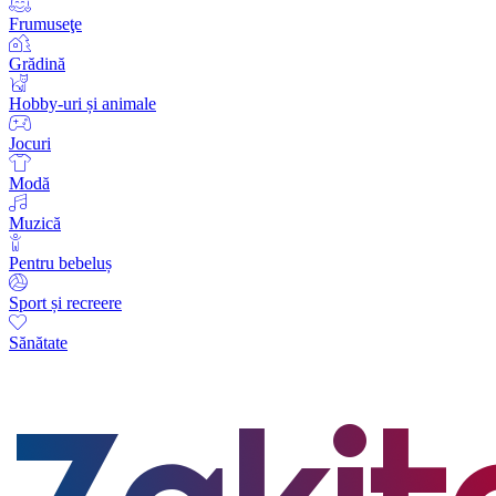
Frumuseţe
Grădină
Hobby-uri și animale
Jocuri
Modă
Muzică
Pentru bebeluș
Sport și recreere
Sănătate