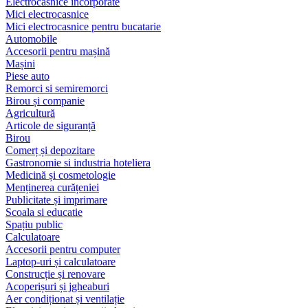
Electrocasnice încorporate
Mici electrocasnice
Mici electrocasnice pentru bucatarie
Automobile
Accesorii pentru mașină
Mașini
Piese auto
Remorci si semiremorci
Birou și companie
Agricultură
Articole de siguranță
Birou
Comerț și depozitare
Gastronomie si industria hoteliera
Medicină și cosmetologie
Menținerea curățeniei
Publicitate și imprimare
Scoala si educatie
Spațiu public
Calculatoare
Accesorii pentru computer
Laptop-uri și calculatoare
Construcție și renovare
Acoperișuri și jgheaburi
Aer condiționat și ventilație