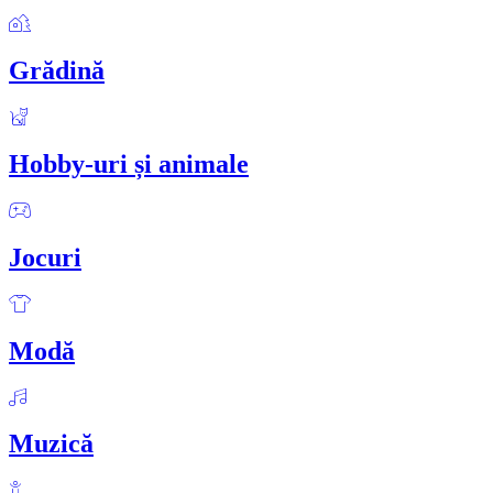
Grădină
Hobby-uri și animale
Jocuri
Modă
Muzică