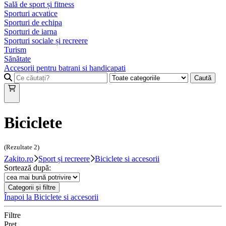
Sală de sport și fitness
Sporturi acvatice
Sporturi de echipa
Sporturi de iarna
Sporturi sociale și recreere
Turism
Sănătate
Accesorii pentru batrani si handicapati
Caută
Biciclete
(Rezultate
2
)
Zakito.ro
Sport și recreere
Biciclete si accesorii
Sortează după:
Categorii și filtre
Înapoi la
Biciclete si accesorii
Filtre
Preț