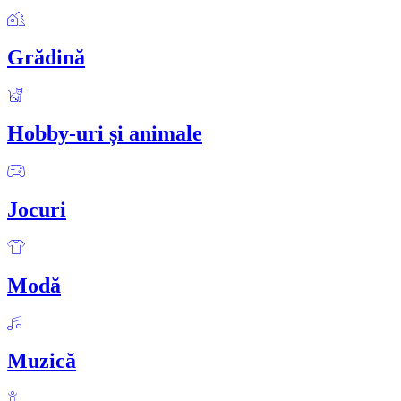
Grădină
Hobby-uri și animale
Jocuri
Modă
Muzică