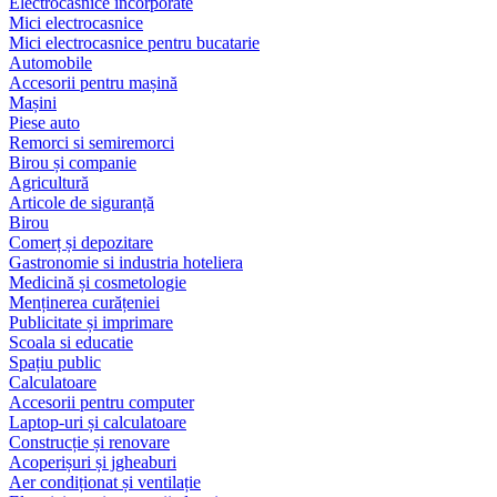
Electrocasnice încorporate
Mici electrocasnice
Mici electrocasnice pentru bucatarie
Automobile
Accesorii pentru mașină
Mașini
Piese auto
Remorci si semiremorci
Birou și companie
Agricultură
Articole de siguranță
Birou
Comerț și depozitare
Gastronomie si industria hoteliera
Medicină și cosmetologie
Menținerea curățeniei
Publicitate și imprimare
Scoala si educatie
Spațiu public
Calculatoare
Accesorii pentru computer
Laptop-uri și calculatoare
Construcție și renovare
Acoperișuri și jgheaburi
Aer condiționat și ventilație