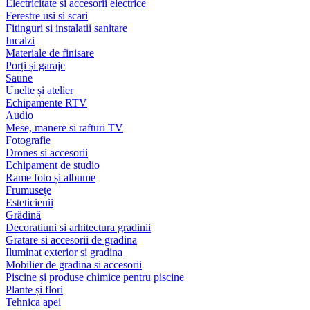
Electricitate si accesorii electrice
Ferestre usi si scari
Fitinguri si instalatii sanitare
Incalzi
Materiale de finisare
Porți și garaje
Saune
Unelte și atelier
Echipamente RTV
Audio
Mese, manere si rafturi TV
Fotografie
Drones si accesorii
Echipament de studio
Rame foto și albume
Frumuseţe
Esteticienii
Grădină
Decoratiuni si arhitectura gradinii
Gratare si accesorii de gradina
Iluminat exterior si gradina
Mobilier de gradina si accesorii
Piscine și produse chimice pentru piscine
Plante și flori
Tehnica apei