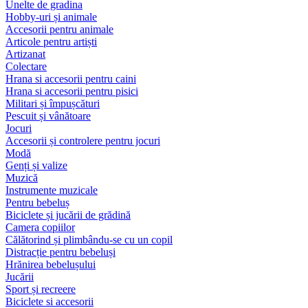
Unelte de gradina
Hobby-uri și animale
Accesorii pentru animale
Articole pentru artiști
Artizanat
Colectare
Hrana si accesorii pentru caini
Hrana si accesorii pentru pisici
Militari și împușcături
Pescuit și vânătoare
Jocuri
Accesorii și controlere pentru jocuri
Modă
Genți și valize
Muzică
Instrumente muzicale
Pentru bebeluș
Biciclete și jucării de grădină
Camera copiilor
Călătorind și plimbându-se cu un copil
Distracție pentru bebeluși
Hrănirea bebelușului
Jucării
Sport și recreere
Biciclete si accesorii