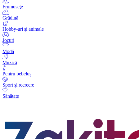
Frumuseţe
Grădină
Hobby-uri și animale
Jocuri
Modă
Muzică
Pentru bebeluș
Sport și recreere
Sănătate