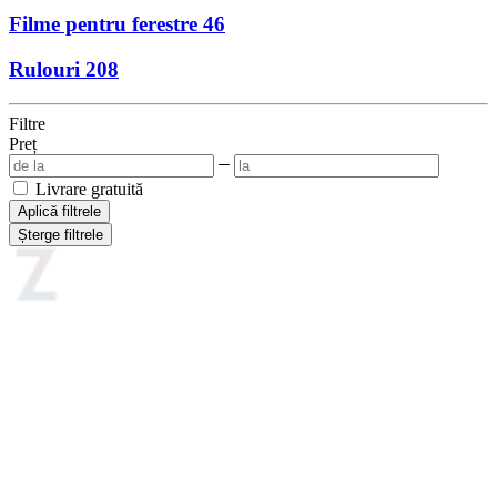
Filme pentru ferestre
46
Rulouri
208
Filtre
Preț
Livrare gratuită
Aplică filtrele
Șterge filtrele