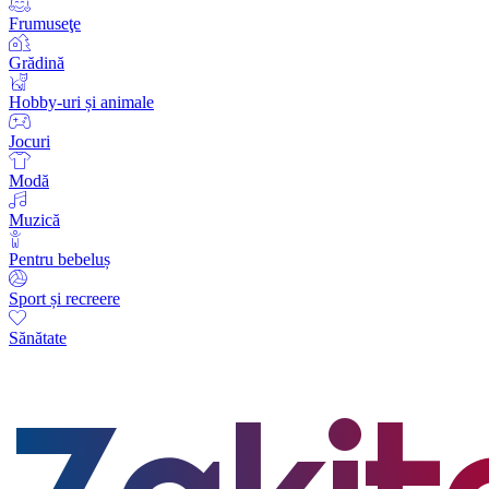
Frumuseţe
Grădină
Hobby-uri și animale
Jocuri
Modă
Muzică
Pentru bebeluș
Sport și recreere
Sănătate