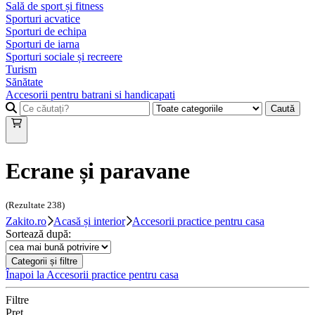
Sală de sport și fitness
Sporturi acvatice
Sporturi de echipa
Sporturi de iarna
Sporturi sociale și recreere
Turism
Sănătate
Accesorii pentru batrani si handicapati
Caută
Ecrane și paravane
(Rezultate
238
)
Zakito.ro
Acasă și interior
Accesorii practice pentru casa
Sortează după:
Categorii și filtre
Înapoi la
Accesorii practice pentru casa
Filtre
Preț