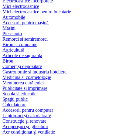
Electrocasnice încorporate
Mici electrocasnice
Mici electrocasnice pentru bucatarie
Automobile
Accesorii pentru mașină
Mașini
Piese auto
Remorci si semiremorci
Birou și companie
Agricultură
Articole de siguranță
Birou
Comerț și depozitare
Gastronomie si industria hoteliera
Medicină și cosmetologie
Menținerea curățeniei
Publicitate și imprimare
Scoala si educatie
Spațiu public
Calculatoare
Accesorii pentru computer
Laptop-uri și calculatoare
Construcție și renovare
Acoperișuri și jgheaburi
Aer condiționat și ventilație