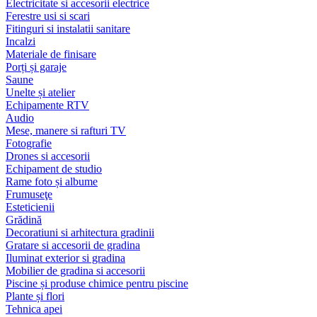
Electricitate si accesorii electrice
Ferestre usi si scari
Fitinguri si instalatii sanitare
Incalzi
Materiale de finisare
Porți și garaje
Saune
Unelte și atelier
Echipamente RTV
Audio
Mese, manere si rafturi TV
Fotografie
Drones si accesorii
Echipament de studio
Rame foto și albume
Frumuseţe
Esteticienii
Grădină
Decoratiuni si arhitectura gradinii
Gratare si accesorii de gradina
Iluminat exterior si gradina
Mobilier de gradina si accesorii
Piscine și produse chimice pentru piscine
Plante și flori
Tehnica apei