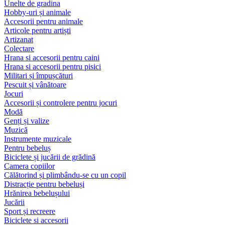
Unelte de gradina
Hobby-uri și animale
Accesorii pentru animale
Articole pentru artiști
Artizanat
Colectare
Hrana si accesorii pentru caini
Hrana si accesorii pentru pisici
Militari și împușcături
Pescuit și vânătoare
Jocuri
Accesorii și controlere pentru jocuri
Modă
Genți și valize
Muzică
Instrumente muzicale
Pentru bebeluș
Biciclete și jucării de grădină
Camera copiilor
Călătorind și plimbându-se cu un copil
Distracție pentru bebeluși
Hrănirea bebelușului
Jucării
Sport și recreere
Biciclete si accesorii