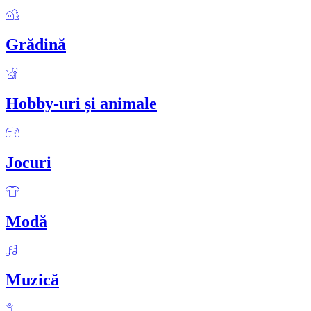
Grădină
Hobby-uri și animale
Jocuri
Modă
Muzică