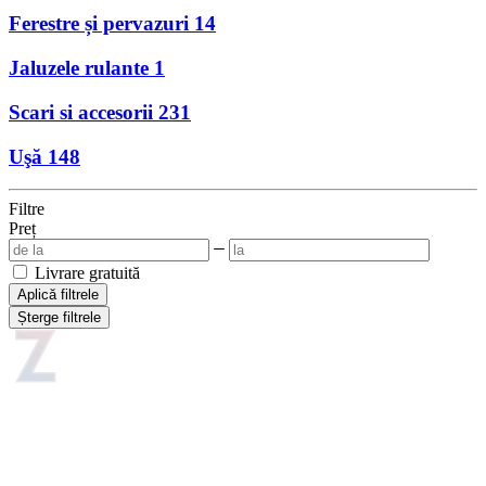
Ferestre și pervazuri
14
Jaluzele rulante
1
Scari si accesorii
231
Uşă
148
Filtre
Preț
Livrare gratuită
Aplică filtrele
Șterge filtrele