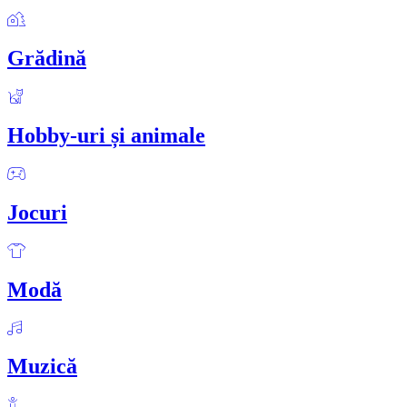
Grădină
Hobby-uri și animale
Jocuri
Modă
Muzică