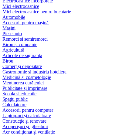
Electrocasnice încorporate
Mici electrocasnice
Mici electrocasnice pentru bucatarie
Automobile
Accesorii pentru mașină
Mașini
Piese auto
Remorci si semiremorci
Birou și companie
Agricultură
Articole de siguranță
Birou
Comerț și depozitare
Gastronomie si industria hoteliera
Medicină și cosmetologie
Menținerea curățeniei
Publicitate și imprimare
Scoala si educatie
Spațiu public
Calculatoare
Accesorii pentru computer
Laptop-uri și calculatoare
Construcție și renovare
Acoperișuri și jgheaburi
Aer condiționat și ventilație