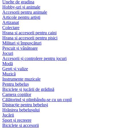
Unelte de gradina
Hobby-uri și animale
Accesorii pentru animale
Articole pentru artiști
Artizanat
Colectare
Hrana si accesorii pentru caini
Hrana si accesorii pentru pisici
Militari și împușcături
Pescuit și vânătoare
Jocuri
Accesorii și controlere pentru jocuri
Modă
Genți și valize
Muzică
Instrumente muzicale
Pentru bebeluș
Biciclete și jucării de grădină
Camera copiilor
Călătorind și plimbându-se cu un copil
Distracție pentru bebeluși
Hrănirea bebelușului
Jucării
Sport și recreere
Biciclete si accesorii