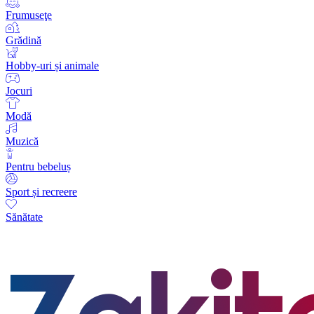
Frumuseţe
Grădină
Hobby-uri și animale
Jocuri
Modă
Muzică
Pentru bebeluș
Sport și recreere
Sănătate