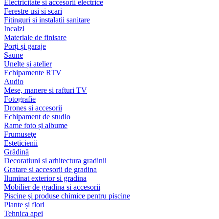
Electricitate si accesorii electrice
Ferestre usi si scari
Fitinguri si instalatii sanitare
Incalzi
Materiale de finisare
Porți și garaje
Saune
Unelte și atelier
Echipamente RTV
Audio
Mese, manere si rafturi TV
Fotografie
Drones si accesorii
Echipament de studio
Rame foto și albume
Frumuseţe
Esteticienii
Grădină
Decoratiuni si arhitectura gradinii
Gratare si accesorii de gradina
Iluminat exterior si gradina
Mobilier de gradina si accesorii
Piscine și produse chimice pentru piscine
Plante și flori
Tehnica apei