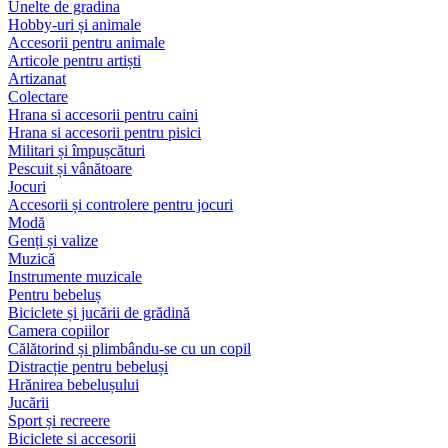
Unelte de gradina
Hobby-uri și animale
Accesorii pentru animale
Articole pentru artiști
Artizanat
Colectare
Hrana si accesorii pentru caini
Hrana si accesorii pentru pisici
Militari și împușcături
Pescuit și vânătoare
Jocuri
Accesorii și controlere pentru jocuri
Modă
Genți și valize
Muzică
Instrumente muzicale
Pentru bebeluș
Biciclete și jucării de grădină
Camera copiilor
Călătorind și plimbându-se cu un copil
Distracție pentru bebeluși
Hrănirea bebelușului
Jucării
Sport și recreere
Biciclete si accesorii