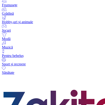
Frumuseţe
Grădină
Hobby-uri și animale
Jocuri
Modă
Muzică
Pentru bebeluș
Sport și recreere
Sănătate