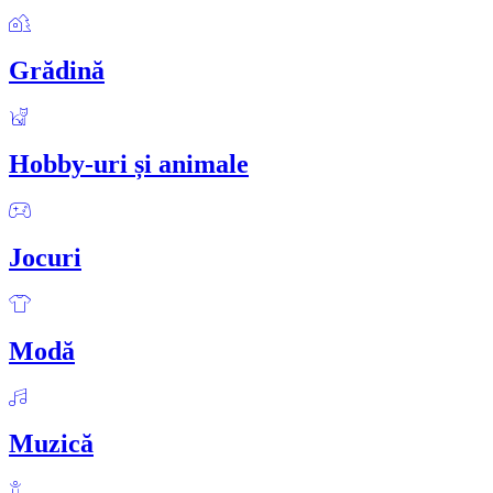
Grădină
Hobby-uri și animale
Jocuri
Modă
Muzică