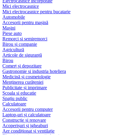
Electrocasnice încorporate
Mici electrocasnice
Mici electrocasnice pentru bucatarie
Automobile
Accesorii pentru mașină
Mașini
Piese auto
Remorci si semiremorci
Birou și companie
Agricultură
Articole de siguranță
Birou
Comerț și depozitare
Gastronomie si industria hoteliera
Medicină și cosmetologie
Menținerea curățeniei
Publicitate și imprimare
Scoala si educatie
Spațiu public
Calculatoare
Accesorii pentru computer
Laptop-uri și calculatoare
Construcție și renovare
Acoperișuri și jgheaburi
Aer condiționat și ventilație