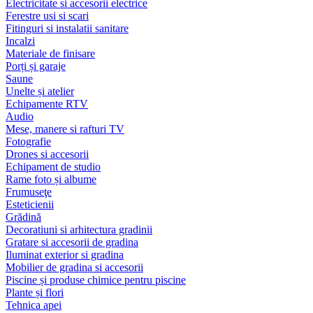
Electricitate si accesorii electrice
Ferestre usi si scari
Fitinguri si instalatii sanitare
Incalzi
Materiale de finisare
Porți și garaje
Saune
Unelte și atelier
Echipamente RTV
Audio
Mese, manere si rafturi TV
Fotografie
Drones si accesorii
Echipament de studio
Rame foto și albume
Frumuseţe
Esteticienii
Grădină
Decoratiuni si arhitectura gradinii
Gratare si accesorii de gradina
Iluminat exterior si gradina
Mobilier de gradina si accesorii
Piscine și produse chimice pentru piscine
Plante și flori
Tehnica apei