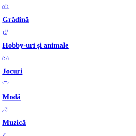
Grădină
Hobby-uri și animale
Jocuri
Modă
Muzică