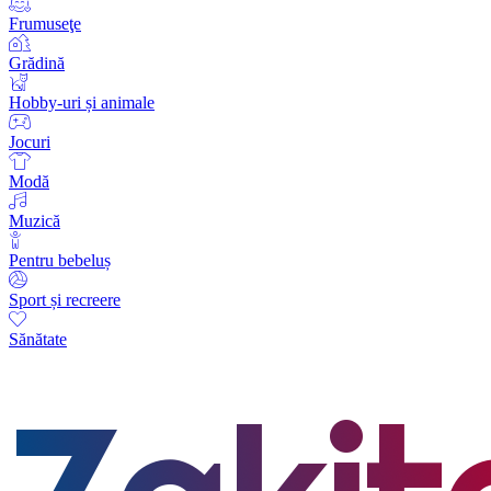
Frumuseţe
Grădină
Hobby-uri și animale
Jocuri
Modă
Muzică
Pentru bebeluș
Sport și recreere
Sănătate