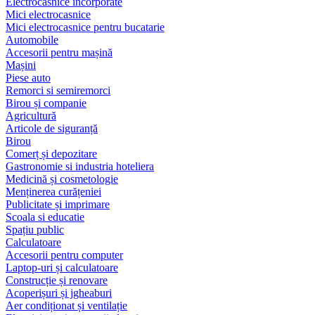
Electrocasnice încorporate
Mici electrocasnice
Mici electrocasnice pentru bucatarie
Automobile
Accesorii pentru mașină
Mașini
Piese auto
Remorci si semiremorci
Birou și companie
Agricultură
Articole de siguranță
Birou
Comerț și depozitare
Gastronomie si industria hoteliera
Medicină și cosmetologie
Menținerea curățeniei
Publicitate și imprimare
Scoala si educatie
Spațiu public
Calculatoare
Accesorii pentru computer
Laptop-uri și calculatoare
Construcție și renovare
Acoperișuri și jgheaburi
Aer condiționat și ventilație