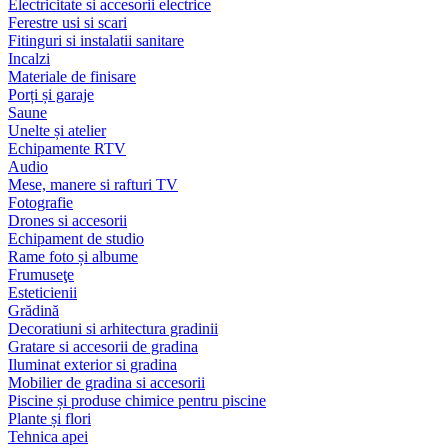
Electricitate si accesorii electrice
Ferestre usi si scari
Fitinguri si instalatii sanitare
Incalzi
Materiale de finisare
Porți și garaje
Saune
Unelte și atelier
Echipamente RTV
Audio
Mese, manere si rafturi TV
Fotografie
Drones si accesorii
Echipament de studio
Rame foto și albume
Frumuseţe
Esteticienii
Grădină
Decoratiuni si arhitectura gradinii
Gratare si accesorii de gradina
Iluminat exterior si gradina
Mobilier de gradina si accesorii
Piscine și produse chimice pentru piscine
Plante și flori
Tehnica apei