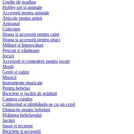
Unelte de gradina
Hobby-uri și animale
Accesorii pentru animale
Articole pentru artiști
Artizanat
Colectare
Hrana si accesorii pentru caini
Hrana si accesorii pentru pisici
Militari și împușcături
Pescuit și vânătoare
Jocuri
Accesorii și controlere pentru jocuri
Modă
Genți și valize
Muzică
Instrumente muzicale
Pentru bebeluș
Biciclete și jucării de grădină
Camera copiilor
Călătorind și plimbându-se cu un copil
Distracție pentru bebeluși
Hrănirea bebelușului
Jucării
Sport și recreere
Biciclete si accesorii