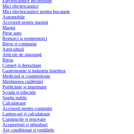
Electrocasnice încorporate
Mici electrocasnice
Mici electrocasnice pentru bucatarie
Automobile
Accesorii pentru mașină
Mașini
Piese auto
Remorci si semiremorci
Birou și companie
Agricultură
Articole de siguranță
Birou
Comerț și depozitare
Gastronomie si industria hoteliera
Medicină și cosmetologie
Menținerea curățeniei
Publicitate și imprimare
Scoala si educatie
Spațiu public
Calculatoare
Accesorii pentru computer
Laptop-uri și calculatoare
Construcție și renovare
Acoperișuri și jgheaburi
Aer condiționat și ventilație