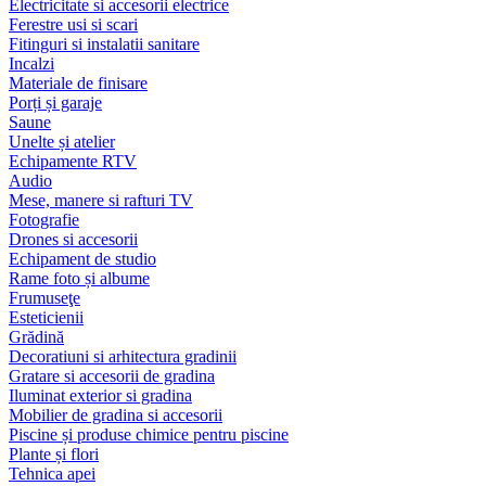
Electricitate si accesorii electrice
Ferestre usi si scari
Fitinguri si instalatii sanitare
Incalzi
Materiale de finisare
Porți și garaje
Saune
Unelte și atelier
Echipamente RTV
Audio
Mese, manere si rafturi TV
Fotografie
Drones si accesorii
Echipament de studio
Rame foto și albume
Frumuseţe
Esteticienii
Grădină
Decoratiuni si arhitectura gradinii
Gratare si accesorii de gradina
Iluminat exterior si gradina
Mobilier de gradina si accesorii
Piscine și produse chimice pentru piscine
Plante și flori
Tehnica apei