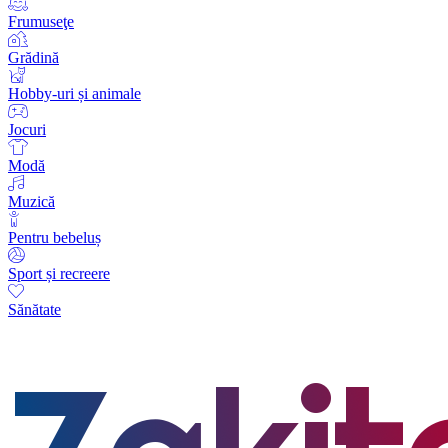
Frumuseţe
Grădină
Hobby-uri și animale
Jocuri
Modă
Muzică
Pentru bebeluș
Sport și recreere
Sănătate