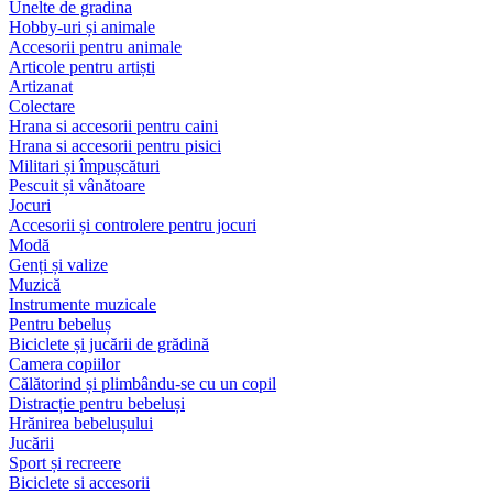
Unelte de gradina
Hobby-uri și animale
Accesorii pentru animale
Articole pentru artiști
Artizanat
Colectare
Hrana si accesorii pentru caini
Hrana si accesorii pentru pisici
Militari și împușcături
Pescuit și vânătoare
Jocuri
Accesorii și controlere pentru jocuri
Modă
Genți și valize
Muzică
Instrumente muzicale
Pentru bebeluș
Biciclete și jucării de grădină
Camera copiilor
Călătorind și plimbându-se cu un copil
Distracție pentru bebeluși
Hrănirea bebelușului
Jucării
Sport și recreere
Biciclete si accesorii