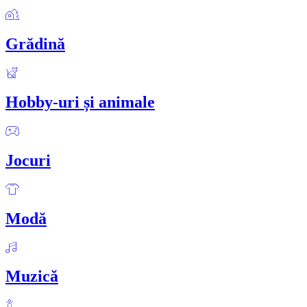
Grădină
Hobby-uri și animale
Jocuri
Modă
Muzică