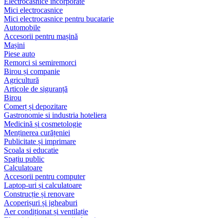
Electrocasnice încorporate
Mici electrocasnice
Mici electrocasnice pentru bucatarie
Automobile
Accesorii pentru mașină
Mașini
Piese auto
Remorci si semiremorci
Birou și companie
Agricultură
Articole de siguranță
Birou
Comerț și depozitare
Gastronomie si industria hoteliera
Medicină și cosmetologie
Menținerea curățeniei
Publicitate și imprimare
Scoala si educatie
Spațiu public
Calculatoare
Accesorii pentru computer
Laptop-uri și calculatoare
Construcție și renovare
Acoperișuri și jgheaburi
Aer condiționat și ventilație