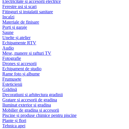
Electricitate si accesorii electrice
Ferestre usi si scari
Fitinguri si instalatii sanitare
Incalzi
Materiale de finisare
Porți și garaje
Saune
Unelte și atelier
Echipamente RTV
Audio
Mese, manere si rafturi TV
Fotografie
Drones si accesorii
Echipament de studio
Rame foto și albume
Frumuseţe
Esteticienii
Grădină
Decoratiuni si arhitectura gradinii
Gratare si accesorii de gradina
Iluminat exterior si gradina
Mobilier de gradina si accesorii
Piscine și produse chimice pentru piscine
Plante și flori
Tehnica apei