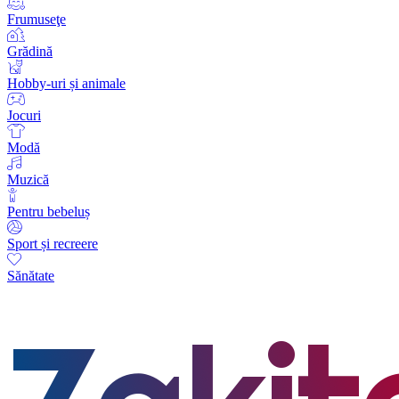
Frumuseţe
Grădină
Hobby-uri și animale
Jocuri
Modă
Muzică
Pentru bebeluș
Sport și recreere
Sănătate