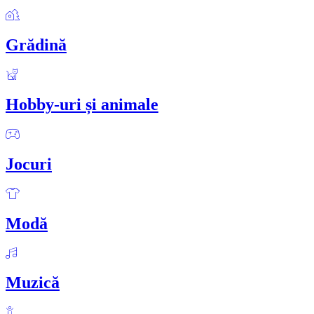
Grădină
Hobby-uri și animale
Jocuri
Modă
Muzică