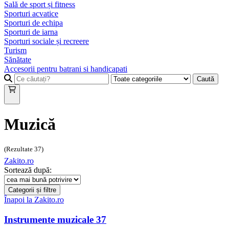
Sală de sport și fitness
Sporturi acvatice
Sporturi de echipa
Sporturi de iarna
Sporturi sociale și recreere
Turism
Sănătate
Accesorii pentru batrani si handicapati
Caută
Muzică
(Rezultate
37
)
Zakito.ro
Sortează după:
Categorii și filtre
Înapoi la
Zakito.ro
Instrumente muzicale
37