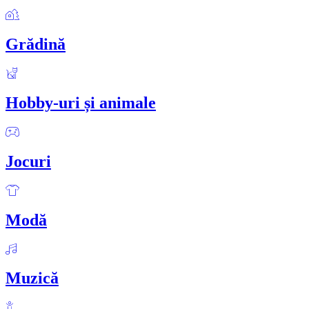
Grădină
Hobby-uri și animale
Jocuri
Modă
Muzică