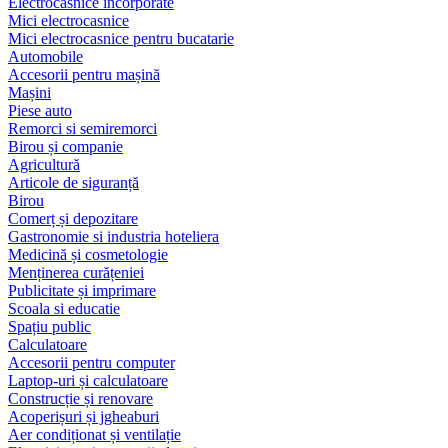
Electrocasnice încorporate
Mici electrocasnice
Mici electrocasnice pentru bucatarie
Automobile
Accesorii pentru mașină
Mașini
Piese auto
Remorci si semiremorci
Birou și companie
Agricultură
Articole de siguranță
Birou
Comerț și depozitare
Gastronomie si industria hoteliera
Medicină și cosmetologie
Menținerea curățeniei
Publicitate și imprimare
Scoala si educatie
Spațiu public
Calculatoare
Accesorii pentru computer
Laptop-uri și calculatoare
Construcție și renovare
Acoperișuri și jgheaburi
Aer condiționat și ventilație