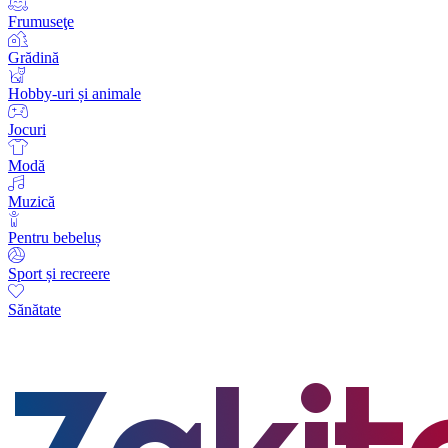
Frumuseţe
Grădină
Hobby-uri și animale
Jocuri
Modă
Muzică
Pentru bebeluș
Sport și recreere
Sănătate