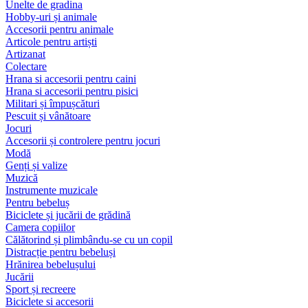
Unelte de gradina
Hobby-uri și animale
Accesorii pentru animale
Articole pentru artiști
Artizanat
Colectare
Hrana si accesorii pentru caini
Hrana si accesorii pentru pisici
Militari și împușcături
Pescuit și vânătoare
Jocuri
Accesorii și controlere pentru jocuri
Modă
Genți și valize
Muzică
Instrumente muzicale
Pentru bebeluș
Biciclete și jucării de grădină
Camera copiilor
Călătorind și plimbându-se cu un copil
Distracție pentru bebeluși
Hrănirea bebelușului
Jucării
Sport și recreere
Biciclete si accesorii