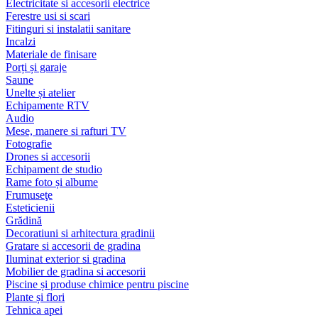
Electricitate si accesorii electrice
Ferestre usi si scari
Fitinguri si instalatii sanitare
Incalzi
Materiale de finisare
Porți și garaje
Saune
Unelte și atelier
Echipamente RTV
Audio
Mese, manere si rafturi TV
Fotografie
Drones si accesorii
Echipament de studio
Rame foto și albume
Frumuseţe
Esteticienii
Grădină
Decoratiuni si arhitectura gradinii
Gratare si accesorii de gradina
Iluminat exterior si gradina
Mobilier de gradina si accesorii
Piscine și produse chimice pentru piscine
Plante și flori
Tehnica apei