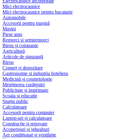
Electrocasnice încorporate
Mici electrocasnice
Mici electrocasnice pentru bucatarie
Automobile
Accesorii pentru mașină
Mașini
Piese auto
Remorci si semiremorci
Birou și companie
Agricultură
Articole de siguranță
Birou
Comerț și depozitare
Gastronomie si industria hoteliera
Medicină și cosmetologie
Menținerea curățeniei
Publicitate și imprimare
Scoala si educatie
Spațiu public
Calculatoare
Accesorii pentru computer
Laptop-uri și calculatoare
Construcție și renovare
Acoperișuri și jgheaburi
Aer condiționat și ventilație