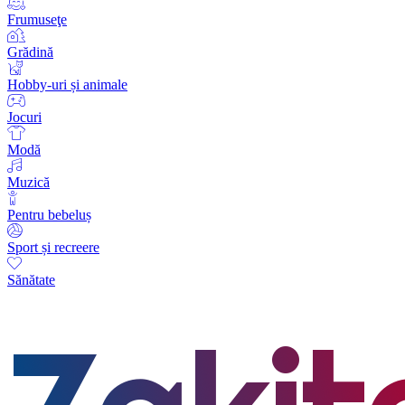
Frumuseţe
Grădină
Hobby-uri și animale
Jocuri
Modă
Muzică
Pentru bebeluș
Sport și recreere
Sănătate