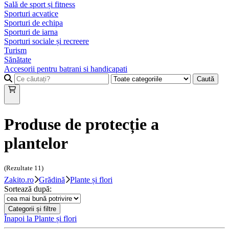
Sală de sport și fitness
Sporturi acvatice
Sporturi de echipa
Sporturi de iarna
Sporturi sociale și recreere
Turism
Sănătate
Accesorii pentru batrani si handicapati
Caută
Produse de protecție a
plantelor
(Rezultate
11
)
Zakito.ro
Grădină
Plante și flori
Sortează după:
Categorii și filtre
Înapoi la
Plante și flori