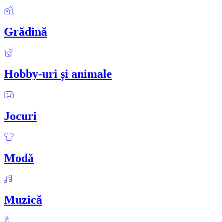
Grădină
Hobby-uri și animale
Jocuri
Modă
Muzică