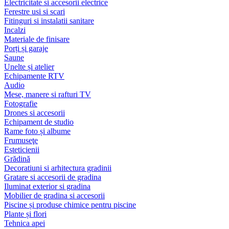
Electricitate si accesorii electrice
Ferestre usi si scari
Fitinguri si instalatii sanitare
Incalzi
Materiale de finisare
Porți și garaje
Saune
Unelte și atelier
Echipamente RTV
Audio
Mese, manere si rafturi TV
Fotografie
Drones si accesorii
Echipament de studio
Rame foto și albume
Frumuseţe
Esteticienii
Grădină
Decoratiuni si arhitectura gradinii
Gratare si accesorii de gradina
Iluminat exterior si gradina
Mobilier de gradina si accesorii
Piscine și produse chimice pentru piscine
Plante și flori
Tehnica apei