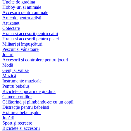
Unelte de gradina
Hobby-uri și animale
Accesorii pentru animale
Articole pentru artiști
Artizanat
Colectare
Hrana si accesorii pentru caini
Hrana si accesorii pentru pisici
Militari și împușcături
Pescuit și vânătoare
Jocuri
Accesorii și controlere pentru jocuri
Modă
Genți și valize
Muzică
Instrumente muzicale
Pentru bebeluș
Biciclete și jucării de grădină
Camera copiilor
Călătorind și plimbându-se cu un copil
Distracție pentru bebeluși
Hrănirea bebelușului
Jucării
Sport și recreere
Biciclete si accesorii