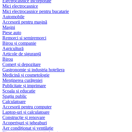
Electrocasnice încorporate
Mici electrocasnice
Mici electrocasnice pentru bucatarie
Automobile
Accesorii pentru mașină
Mașini
Piese auto
Remorci si semiremorci
Birou și companie
Agricultură
Articole de siguranță
Birou
Comerț și depozitare
Gastronomie si industria hoteliera
Medicină și cosmetologie
Menținerea curățeniei
Publicitate și imprimare
Scoala si educatie
Spațiu public
Calculatoare
Accesorii pentru computer
Laptop-uri și calculatoare
Construcție și renovare
Acoperișuri și jgheaburi
Aer condiționat și ventilație