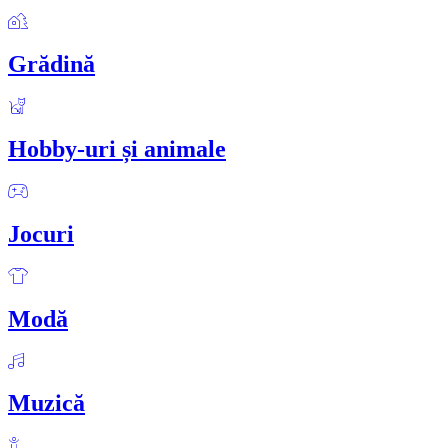
Grădină
Hobby-uri și animale
Jocuri
Modă
Muzică