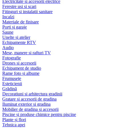
Electricitate si accesorii electrice
Ferestre usi si scari
Fitinguri si instalatii sanitare
Incalzi
Materiale de finisare
Porți și garaje
Saune
Unelte și atelier
Echipamente RTV
Audio
Mese, manere si rafturi TV
Fotografie
Drones si accesorii
Echipament de studio
Rame foto și albume
Frumuseţe
Esteticienii
Grădină
Decoratiuni si arhitectura gradinii
Gratare si accesorii de gradina
Iluminat exterior si gradina
Mobilier de gradina si accesorii
Piscine și produse chimice pentru piscine
Plante și flori
Tehnica apei