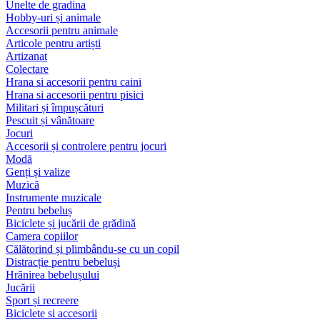
Unelte de gradina
Hobby-uri și animale
Accesorii pentru animale
Articole pentru artiști
Artizanat
Colectare
Hrana si accesorii pentru caini
Hrana si accesorii pentru pisici
Militari și împușcături
Pescuit și vânătoare
Jocuri
Accesorii și controlere pentru jocuri
Modă
Genți și valize
Muzică
Instrumente muzicale
Pentru bebeluș
Biciclete și jucării de grădină
Camera copiilor
Călătorind și plimbându-se cu un copil
Distracție pentru bebeluși
Hrănirea bebelușului
Jucării
Sport și recreere
Biciclete si accesorii