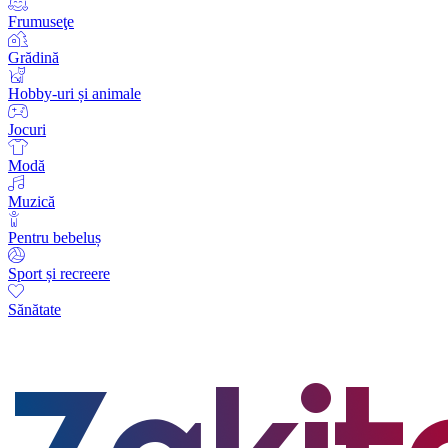
Frumuseţe
Grădină
Hobby-uri și animale
Jocuri
Modă
Muzică
Pentru bebeluș
Sport și recreere
Sănătate