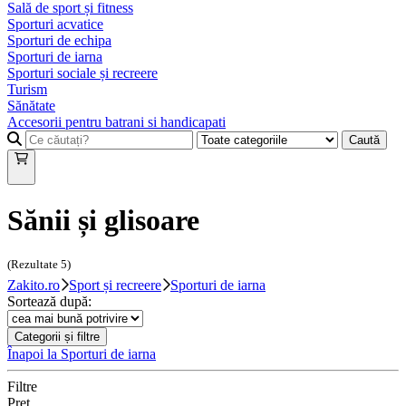
Sală de sport și fitness
Sporturi acvatice
Sporturi de echipa
Sporturi de iarna
Sporturi sociale și recreere
Turism
Sănătate
Accesorii pentru batrani si handicapati
Caută
Sănii și glisoare
(Rezultate
5
)
Zakito.ro
Sport și recreere
Sporturi de iarna
Sortează după:
Categorii și filtre
Înapoi la
Sporturi de iarna
Filtre
Preț