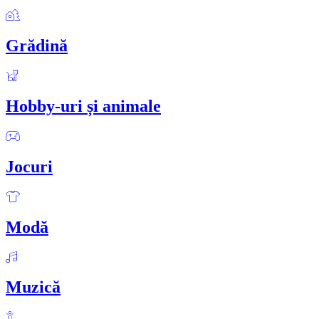
Grădină
Hobby-uri și animale
Jocuri
Modă
Muzică