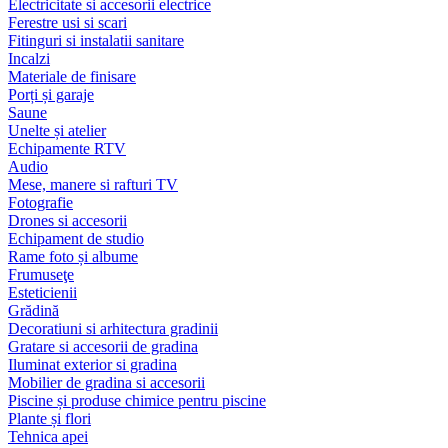
Electricitate si accesorii electrice
Ferestre usi si scari
Fitinguri si instalatii sanitare
Incalzi
Materiale de finisare
Porți și garaje
Saune
Unelte și atelier
Echipamente RTV
Audio
Mese, manere si rafturi TV
Fotografie
Drones si accesorii
Echipament de studio
Rame foto și albume
Frumuseţe
Esteticienii
Grădină
Decoratiuni si arhitectura gradinii
Gratare si accesorii de gradina
Iluminat exterior si gradina
Mobilier de gradina si accesorii
Piscine și produse chimice pentru piscine
Plante și flori
Tehnica apei