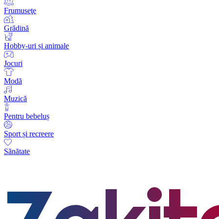
Frumuseţe
Grădină
Hobby-uri și animale
Jocuri
Modă
Muzică
Pentru bebeluș
Sport și recreere
Sănătate