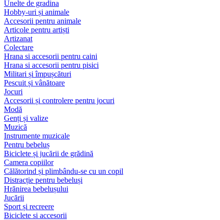
Unelte de gradina
Hobby-uri și animale
Accesorii pentru animale
Articole pentru artiști
Artizanat
Colectare
Hrana si accesorii pentru caini
Hrana si accesorii pentru pisici
Militari și împușcături
Pescuit și vânătoare
Jocuri
Accesorii și controlere pentru jocuri
Modă
Genți și valize
Muzică
Instrumente muzicale
Pentru bebeluș
Biciclete și jucării de grădină
Camera copiilor
Călătorind și plimbându-se cu un copil
Distracție pentru bebeluși
Hrănirea bebelușului
Jucării
Sport și recreere
Biciclete si accesorii