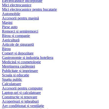
Electrocasnice încorporate
Mici electrocasnice
Mici electrocasnice pentru bucatarie
Automobile
Accesorii pentru mașină
Mașini
Piese auto
Remorci si semiremorci
Birou și companie
Agricultură
Articole de siguranță
Birou
Comerț și depozitare
Gastronomie si industria hoteliera
Medicină și cosmetologie
Menținerea curățeniei
Publicitate și imprimare
Scoala si educatie
Spațiu public
Calculatoare
Accesorii pentru computer
Laptop-uri și calculatoare
Construcție și renovare
Acoperișuri și jgheaburi
Aer condiționat și ventilație