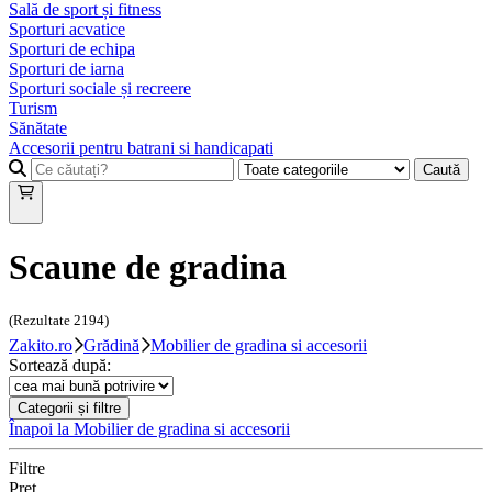
Sală de sport și fitness
Sporturi acvatice
Sporturi de echipa
Sporturi de iarna
Sporturi sociale și recreere
Turism
Sănătate
Accesorii pentru batrani si handicapati
Caută
Scaune de gradina
(Rezultate
2194
)
Zakito.ro
Grădină
Mobilier de gradina si accesorii
Sortează după:
Categorii și filtre
Înapoi la
Mobilier de gradina si accesorii
Filtre
Preț