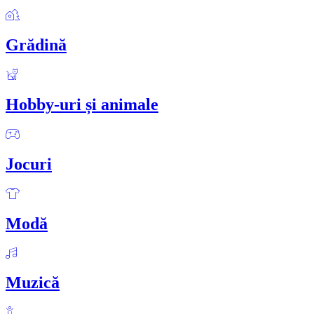
Grădină
Hobby-uri și animale
Jocuri
Modă
Muzică