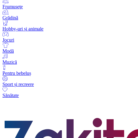
Frumuseţe
Grădină
Hobby-uri și animale
Jocuri
Modă
Muzică
Pentru bebeluș
Sport și recreere
Sănătate