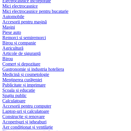
Electrocasnice încorporate
Mici electrocasnice
Mici electrocasnice pentru bucatarie
Automobile
Accesorii pentru mașină
Mașini
Piese auto
Remorci si semiremorci
Birou și companie
Agricultură
Articole de siguranță
Birou
Comerț și depozitare
Gastronomie si industria hoteliera
Medicină și cosmetologie
Menținerea curățeniei
Publicitate și imprimare
Scoala si educatie
Spațiu public
Calculatoare
Accesorii pentru computer
Laptop-uri și calculatoare
Construcție și renovare
Acoperișuri și jgheaburi
Aer condiționat și ventilație