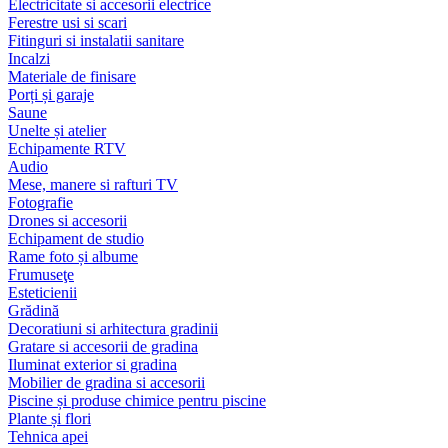
Electricitate si accesorii electrice
Ferestre usi si scari
Fitinguri si instalatii sanitare
Incalzi
Materiale de finisare
Porți și garaje
Saune
Unelte și atelier
Echipamente RTV
Audio
Mese, manere si rafturi TV
Fotografie
Drones si accesorii
Echipament de studio
Rame foto și albume
Frumuseţe
Esteticienii
Grădină
Decoratiuni si arhitectura gradinii
Gratare si accesorii de gradina
Iluminat exterior si gradina
Mobilier de gradina si accesorii
Piscine și produse chimice pentru piscine
Plante și flori
Tehnica apei