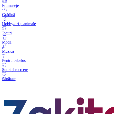
Frumuseţe
Grădină
Hobby-uri și animale
Jocuri
Modă
Muzică
Pentru bebeluș
Sport și recreere
Sănătate