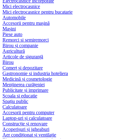
Electrocasnice încorporate
Mici electrocasnice
Mici electrocasnice pentru bucatarie
Automobile
Accesorii pentru mașină
Mașini
Piese auto
Remorci si semiremorci
Birou și companie
Agricultură
Articole de siguranță
Birou
Comerț și depozitare
Gastronomie si industria hoteliera
Medicină și cosmetologie
Menținerea curățeniei
Publicitate și imprimare
Scoala si educatie
Spațiu public
Calculatoare
Accesorii pentru computer
Laptop-uri și calculatoare
Construcție și renovare
Acoperișuri și jgheaburi
Aer condiționat și ventilație