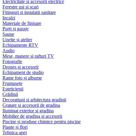
Electricitate si accesorii electrice
Ferestre usi si scari
Fitinguri si instalatii sanitare
Incalzi
Materiale de finisare
Porți și garaje
Saune
Unelte și atelier
Echipamente RTV
Audio
Mese, manere si rafturi TV
Fotografie
Drones si accesorii
Echipament de studio
Rame foto și albume
Frumuseţe
Esteticienii
Grădină
Decoratiuni si arhitectura gradinii
Gratare si accesorii de gradina
Iluminat exterior si gradina
Mobilier de gradina si accesorii
Piscine și produse chimice pentru piscine
Plante și flori
Tehnica apei