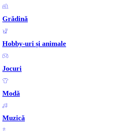
Grădină
Hobby-uri și animale
Jocuri
Modă
Muzică