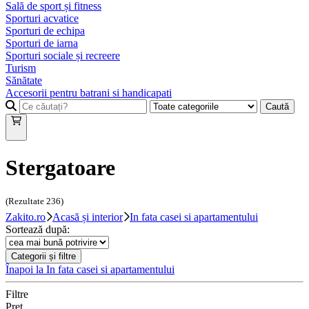
Sală de sport și fitness
Sporturi acvatice
Sporturi de echipa
Sporturi de iarna
Sporturi sociale și recreere
Turism
Sănătate
Accesorii pentru batrani si handicapati
Caută
Stergatoare
(Rezultate
236
)
Zakito.ro
Acasă și interior
In fata casei si apartamentului
Sortează după:
Categorii și filtre
Înapoi la
In fata casei si apartamentului
Filtre
Preț