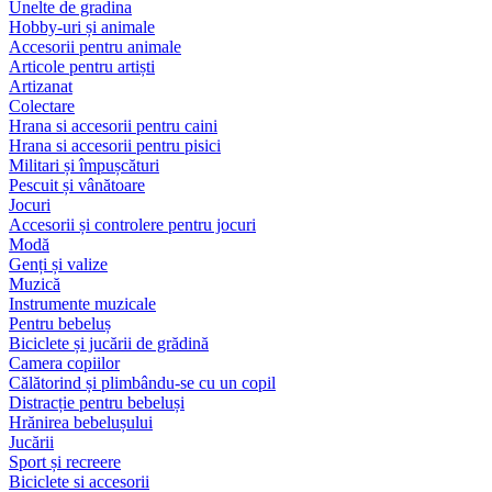
Unelte de gradina
Hobby-uri și animale
Accesorii pentru animale
Articole pentru artiști
Artizanat
Colectare
Hrana si accesorii pentru caini
Hrana si accesorii pentru pisici
Militari și împușcături
Pescuit și vânătoare
Jocuri
Accesorii și controlere pentru jocuri
Modă
Genți și valize
Muzică
Instrumente muzicale
Pentru bebeluș
Biciclete și jucării de grădină
Camera copiilor
Călătorind și plimbându-se cu un copil
Distracție pentru bebeluși
Hrănirea bebelușului
Jucării
Sport și recreere
Biciclete si accesorii