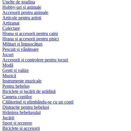
Unelte de gradina
Hobby-uri și animale
Accesorii pentru animale
Articole pentru artiști
Artizanat
Colectare
Hrana si accesorii pentru caini
Hrana si accesorii pentru pisici
Militari și împușcături
Pescuit și vânătoare
Jocuri
Accesorii și controlere pentru jocuri
Modă
Genți și valize
Muzică
Instrumente muzicale
Pentru bebeluș
Biciclete și jucării de grădină
Camera copiilor
Călătorind și plimbându-se cu un copil
Distracție pentru bebeluși
Hrănirea bebelușului
Jucării
Sport și recreere
Biciclete si accesorii