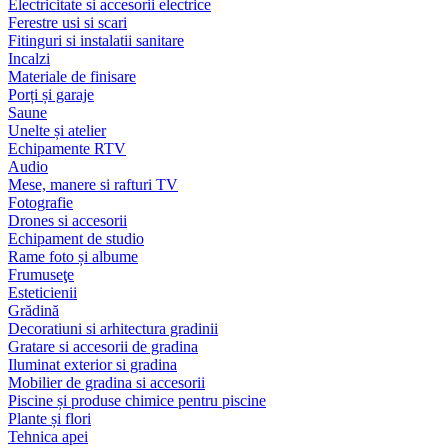
Electricitate si accesorii electrice
Ferestre usi si scari
Fitinguri si instalatii sanitare
Incalzi
Materiale de finisare
Porți și garaje
Saune
Unelte și atelier
Echipamente RTV
Audio
Mese, manere si rafturi TV
Fotografie
Drones si accesorii
Echipament de studio
Rame foto și albume
Frumuseţe
Esteticienii
Grădină
Decoratiuni si arhitectura gradinii
Gratare si accesorii de gradina
Iluminat exterior si gradina
Mobilier de gradina si accesorii
Piscine și produse chimice pentru piscine
Plante și flori
Tehnica apei