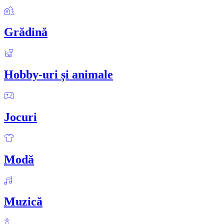
Grădină
Hobby-uri și animale
Jocuri
Modă
Muzică