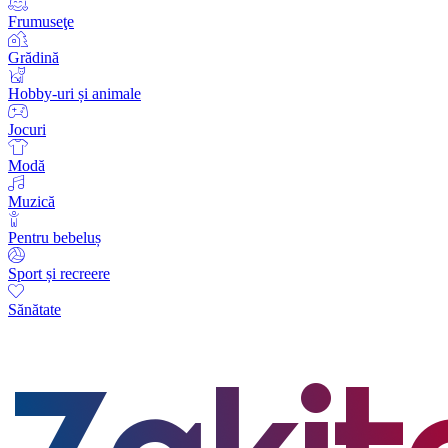
Frumuseţe
Grădină
Hobby-uri și animale
Jocuri
Modă
Muzică
Pentru bebeluș
Sport și recreere
Sănătate