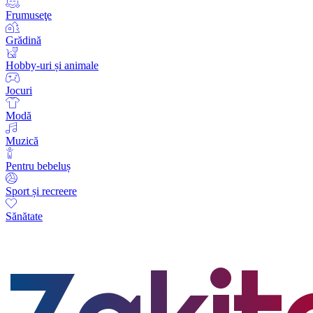
Frumuseţe
Grădină
Hobby-uri și animale
Jocuri
Modă
Muzică
Pentru bebeluș
Sport și recreere
Sănătate