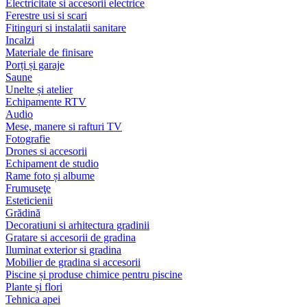
Electricitate si accesorii electrice
Ferestre usi si scari
Fitinguri si instalatii sanitare
Incalzi
Materiale de finisare
Porți și garaje
Saune
Unelte și atelier
Echipamente RTV
Audio
Mese, manere si rafturi TV
Fotografie
Drones si accesorii
Echipament de studio
Rame foto și albume
Frumuseţe
Esteticienii
Grădină
Decoratiuni si arhitectura gradinii
Gratare si accesorii de gradina
Iluminat exterior si gradina
Mobilier de gradina si accesorii
Piscine și produse chimice pentru piscine
Plante și flori
Tehnica apei