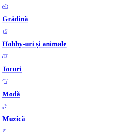
Grădină
Hobby-uri și animale
Jocuri
Modă
Muzică