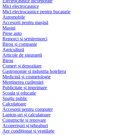
Electrocasnice încorporate
Mici electrocasnice
Mici electrocasnice pentru bucatarie
Automobile
Accesorii pentru mașină
Mașini
Piese auto
Remorci si semiremorci
Birou și companie
Agricultură
Articole de siguranță
Birou
Comerț și depozitare
Gastronomie si industria hoteliera
Medicină și cosmetologie
Menținerea curățeniei
Publicitate și imprimare
Scoala si educatie
Spațiu public
Calculatoare
Accesorii pentru computer
Laptop-uri și calculatoare
Construcție și renovare
Acoperișuri și jgheaburi
Aer condiționat și ventilație