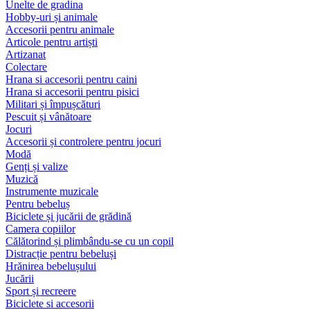
Unelte de gradina
Hobby-uri și animale
Accesorii pentru animale
Articole pentru artiști
Artizanat
Colectare
Hrana si accesorii pentru caini
Hrana si accesorii pentru pisici
Militari și împușcături
Pescuit și vânătoare
Jocuri
Accesorii și controlere pentru jocuri
Modă
Genți și valize
Muzică
Instrumente muzicale
Pentru bebeluș
Biciclete și jucării de grădină
Camera copiilor
Călătorind și plimbându-se cu un copil
Distracție pentru bebeluși
Hrănirea bebelușului
Jucării
Sport și recreere
Biciclete si accesorii