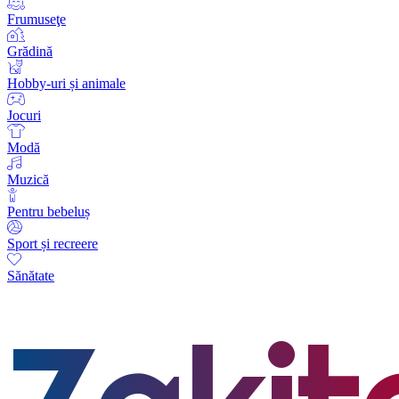
Frumuseţe
Grădină
Hobby-uri și animale
Jocuri
Modă
Muzică
Pentru bebeluș
Sport și recreere
Sănătate