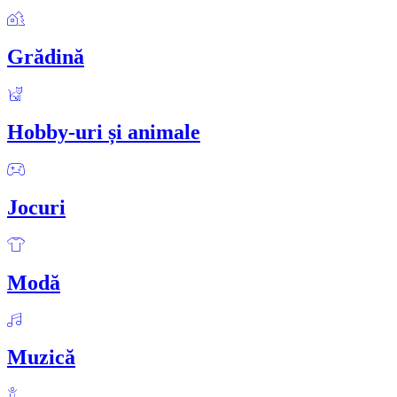
Grădină
Hobby-uri și animale
Jocuri
Modă
Muzică