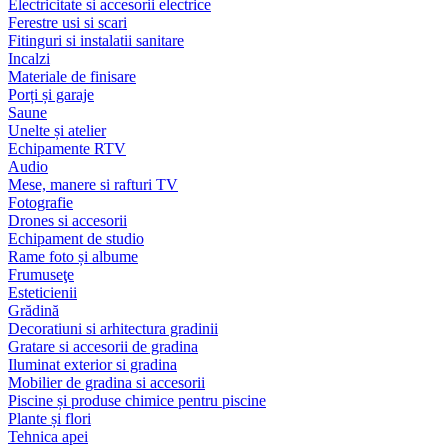
Electricitate si accesorii electrice
Ferestre usi si scari
Fitinguri si instalatii sanitare
Incalzi
Materiale de finisare
Porți și garaje
Saune
Unelte și atelier
Echipamente RTV
Audio
Mese, manere si rafturi TV
Fotografie
Drones si accesorii
Echipament de studio
Rame foto și albume
Frumuseţe
Esteticienii
Grădină
Decoratiuni si arhitectura gradinii
Gratare si accesorii de gradina
Iluminat exterior si gradina
Mobilier de gradina si accesorii
Piscine și produse chimice pentru piscine
Plante și flori
Tehnica apei