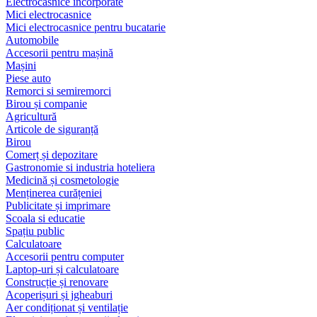
Electrocasnice încorporate
Mici electrocasnice
Mici electrocasnice pentru bucatarie
Automobile
Accesorii pentru mașină
Mașini
Piese auto
Remorci si semiremorci
Birou și companie
Agricultură
Articole de siguranță
Birou
Comerț și depozitare
Gastronomie si industria hoteliera
Medicină și cosmetologie
Menținerea curățeniei
Publicitate și imprimare
Scoala si educatie
Spațiu public
Calculatoare
Accesorii pentru computer
Laptop-uri și calculatoare
Construcție și renovare
Acoperișuri și jgheaburi
Aer condiționat și ventilație