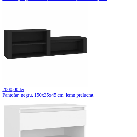
2000,
00 lei
Pantofar, negru, 150x35x45 cm, lemn prelucrat