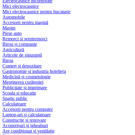
Electrocasnice încorporate
Mici electrocasnice
Mici electrocasnice pentru bucatarie
Automobile
Accesorii pentru mașină
Mașini
Piese auto
Remorci si semiremorci
Birou și companie
Agricultură
Articole de siguranță
Birou
Comerț și depozitare
Gastronomie si industria hoteliera
Medicină și cosmetologie
Menținerea curățeniei
Publicitate și imprimare
Scoala si educatie
Spațiu public
Calculatoare
Accesorii pentru computer
Laptop-uri și calculatoare
Construcție și renovare
Acoperișuri și jgheaburi
Aer condiționat și ventilație