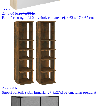
-5%
2840,
00 lei
2970,00 lei
Pantofar cu oglindă 2 niveluri, culoare stejar, 63 x 17 x 67 cm
2560,
00 lei
Suport pantofi, stejar fumuriu, 27,5x27x102 cm, lemn prelucrat