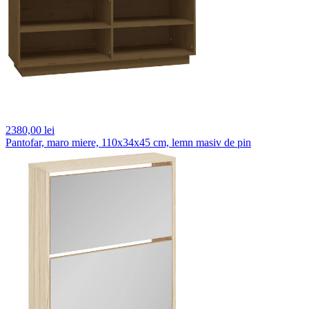
2380,
00 lei
Pantofar, maro miere, 110x34x45 cm, lemn masiv de pin