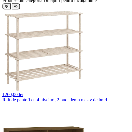
Produse din categoria Dulapuri pentru încălțăminte
1260,
00 lei
Raft de pantofi cu 4 niveluri, 2 buc., lemn masiv de brad