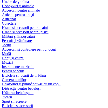
Unelte de gradina
Hobby-uri și animale
Accesorii pentru animale
Articole pentru artiști
Artizanat
Colectare
Hrana si accesorii pentru caini
Hrana si accesorii pentru pisici
Militari și împușcături
Pescuit și vânătoare
Jocuri
Accesorii și controlere pentru jocuri
Modă
Genți și valize
Muzică
Instrumente muzicale
Pentru bebeluș
Biciclete și jucării de grădină
Camera copiilor
Călătorind și plimbându-se cu un copil
Distracție pentru bebeluși
Hrănirea bebelușului
Jucării
Sport și recreere
Biciclete si accesorii