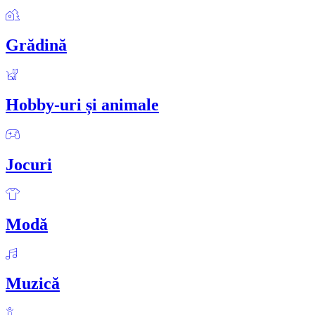
Grădină
Hobby-uri și animale
Jocuri
Modă
Muzică