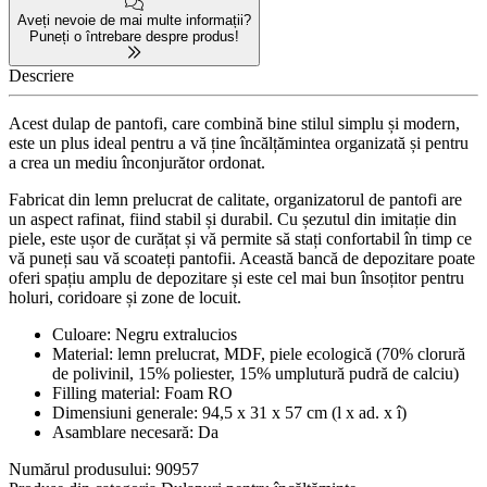
Aveți nevoie de mai multe informații?
Puneți o întrebare despre produs!
Descriere
Acest dulap de pantofi, care combină bine stilul simplu și modern,
este un plus ideal pentru a vă ține încălțămintea organizată și pentru
a crea un mediu înconjurător ordonat.
Fabricat din lemn prelucrat de calitate, organizatorul de pantofi are
un aspect rafinat, fiind stabil și durabil. Cu șezutul din imitație din
piele, este ușor de curățat și vă permite să stați confortabil în timp ce
vă puneți sau vă scoateți pantofii. Această bancă de depozitare poate
oferi spațiu amplu de depozitare și este cel mai bun însoțitor pentru
holuri, coridoare și zone de locuit.
Culoare: Negru extralucios
Material: lemn prelucrat, MDF, piele ecologică (70% clorură
de polivinil, 15% poliester, 15% umplutură pudră de calciu)
Filling material: Foam RO
Dimensiuni generale: 94,5 x 31 x 57 cm (l x ad. x î)
Asamblare necesară: Da
Numărul produsului: 90957