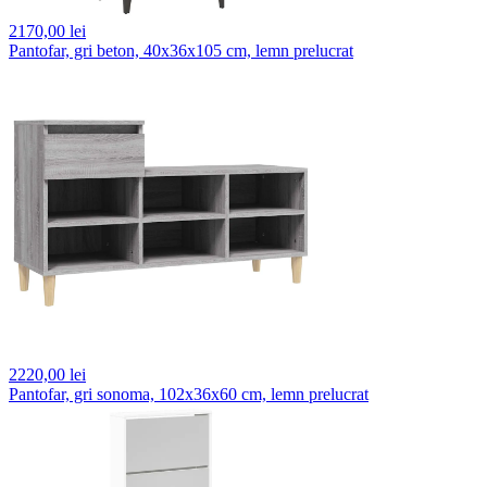
2170,
00 lei
Pantofar, gri beton, 40x36x105 cm, lemn prelucrat
2220,
00 lei
Pantofar, gri sonoma, 102x36x60 cm, lemn prelucrat