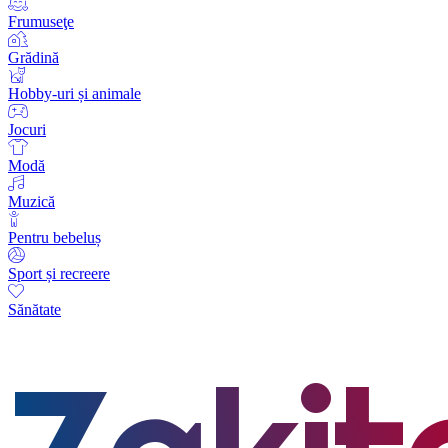
Frumuseţe
Grădină
Hobby-uri și animale
Jocuri
Modă
Muzică
Pentru bebeluș
Sport și recreere
Sănătate