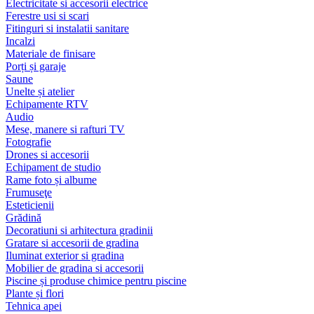
Electricitate si accesorii electrice
Ferestre usi si scari
Fitinguri si instalatii sanitare
Incalzi
Materiale de finisare
Porți și garaje
Saune
Unelte și atelier
Echipamente RTV
Audio
Mese, manere si rafturi TV
Fotografie
Drones si accesorii
Echipament de studio
Rame foto și albume
Frumuseţe
Esteticienii
Grădină
Decoratiuni si arhitectura gradinii
Gratare si accesorii de gradina
Iluminat exterior si gradina
Mobilier de gradina si accesorii
Piscine și produse chimice pentru piscine
Plante și flori
Tehnica apei