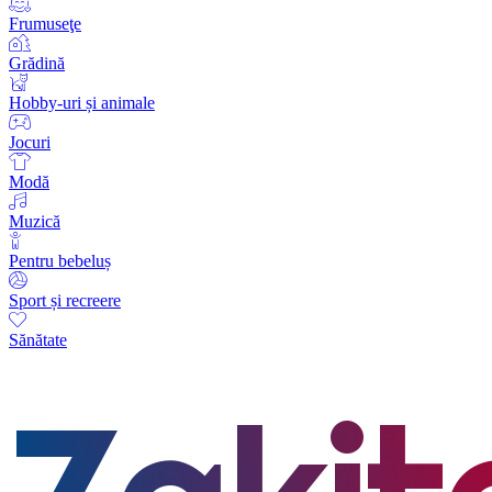
Frumuseţe
Grădină
Hobby-uri și animale
Jocuri
Modă
Muzică
Pentru bebeluș
Sport și recreere
Sănătate