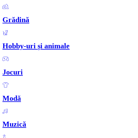
Grădină
Hobby-uri și animale
Jocuri
Modă
Muzică