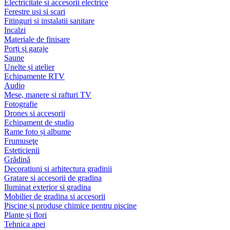
Electricitate si accesorii electrice
Ferestre usi si scari
Fitinguri si instalatii sanitare
Incalzi
Materiale de finisare
Porți și garaje
Saune
Unelte și atelier
Echipamente RTV
Audio
Mese, manere si rafturi TV
Fotografie
Drones si accesorii
Echipament de studio
Rame foto și albume
Frumuseţe
Esteticienii
Grădină
Decoratiuni si arhitectura gradinii
Gratare si accesorii de gradina
Iluminat exterior si gradina
Mobilier de gradina si accesorii
Piscine și produse chimice pentru piscine
Plante și flori
Tehnica apei