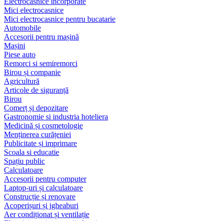
Electrocasnice încorporate
Mici electrocasnice
Mici electrocasnice pentru bucatarie
Automobile
Accesorii pentru mașină
Mașini
Piese auto
Remorci si semiremorci
Birou și companie
Agricultură
Articole de siguranță
Birou
Comerț și depozitare
Gastronomie si industria hoteliera
Medicină și cosmetologie
Menținerea curățeniei
Publicitate și imprimare
Scoala si educatie
Spațiu public
Calculatoare
Accesorii pentru computer
Laptop-uri și calculatoare
Construcție și renovare
Acoperișuri și jgheaburi
Aer condiționat și ventilație