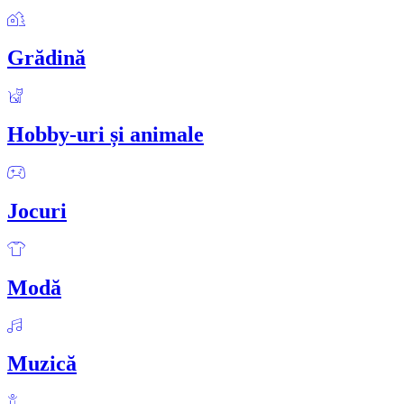
Grădină
Hobby-uri și animale
Jocuri
Modă
Muzică