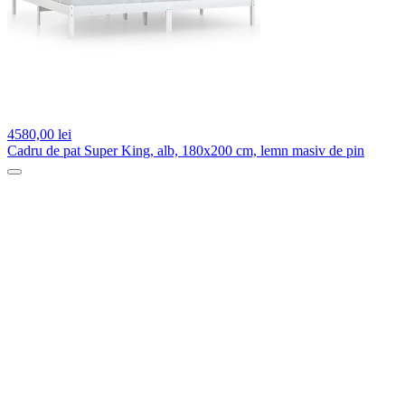
4580,
00 lei
Cadru de pat Super King, alb, 180x200 cm, lemn masiv de pin