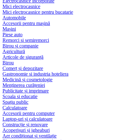
Electrocasnice încorporate
Mici electrocasnice
Mici electrocasnice pentru bucatarie
Automobile
Accesorii pentru mașină
Mașini
Piese auto
Remorci si semiremorci
Birou și companie
Agricultură
Articole de siguranță
Birou
Comerț și depozitare
Gastronomie si industria hoteliera
Medicină și cosmetologie
Menținerea curățeniei
Publicitate și imprimare
Scoala si educatie
Spațiu public
Calculatoare
Accesorii pentru computer
Laptop-uri și calculatoare
Construcție și renovare
Acoperișuri și jgheaburi
Aer condiționat și ventilație