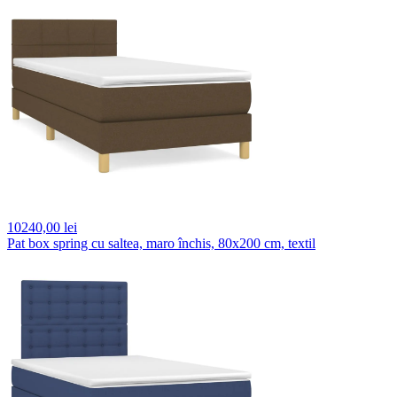
10240,
00 lei
Pat box spring cu saltea, maro închis, 80x200 cm, textil