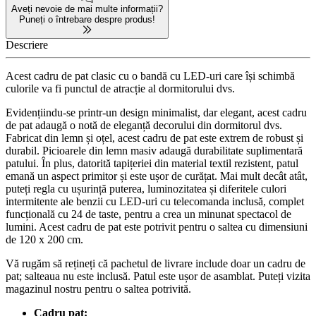
Aveți nevoie de mai multe informații?
Puneți o întrebare despre produs!
Descriere
Acest cadru de pat clasic cu o bandă cu LED-uri care își schimbă
culorile va fi punctul de atracție al dormitorului dvs.
Evidențiindu-se printr-un design minimalist, dar elegant, acest cadru
de pat adaugă o notă de eleganță decorului din dormitorul dvs.
Fabricat din lemn și oțel, acest cadru de pat este extrem de robust și
durabil. Picioarele din lemn masiv adaugă durabilitate suplimentară
patului. În plus, datorită tapițeriei din material textil rezistent, patul
emană un aspect primitor și este ușor de curățat. Mai mult decât atât,
puteți regla cu ușurință puterea, luminozitatea și diferitele culori
intermitente ale benzii cu LED-uri cu telecomanda inclusă, complet
funcțională cu 24 de taste, pentru a crea un minunat spectacol de
lumini. Acest cadru de pat este potrivit pentru o saltea cu dimensiuni
de 120 x 200 cm.
Vă rugăm să rețineți că pachetul de livrare include doar un cadru de
pat; salteaua nu este inclusă. Patul este ușor de asamblat. Puteți vizita
magazinul nostru pentru o saltea potrivită.
Cadru pat: