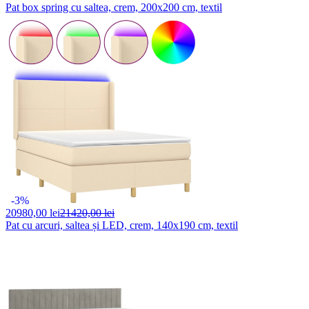
Pat box spring cu saltea, crem, 200x200 cm, textil
-3%
20980,
00 lei
21420,00 lei
Pat cu arcuri, saltea și LED, crem, 140x190 cm, textil