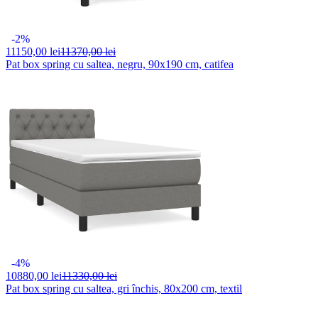
-2%
11150,
00 lei
11370,00 lei
Pat box spring cu saltea, negru, 90x190 cm, catifea
-4%
10880,
00 lei
11330,00 lei
Pat box spring cu saltea, gri închis, 80x200 cm, textil