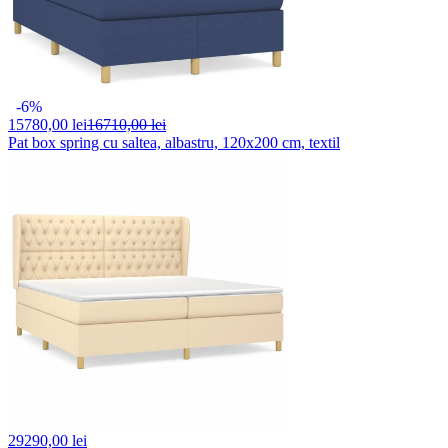
-6%
15780,
00 lei
16710,00 lei
Pat box spring cu saltea, albastru, 120x200 cm, textil
29290,
00 lei