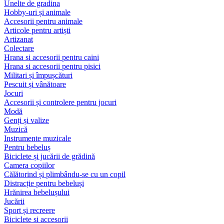
Unelte de gradina
Hobby-uri și animale
Accesorii pentru animale
Articole pentru artiști
Artizanat
Colectare
Hrana si accesorii pentru caini
Hrana si accesorii pentru pisici
Militari și împușcături
Pescuit și vânătoare
Jocuri
Accesorii și controlere pentru jocuri
Modă
Genți și valize
Muzică
Instrumente muzicale
Pentru bebeluș
Biciclete și jucării de grădină
Camera copiilor
Călătorind și plimbându-se cu un copil
Distracție pentru bebeluși
Hrănirea bebelușului
Jucării
Sport și recreere
Biciclete si accesorii