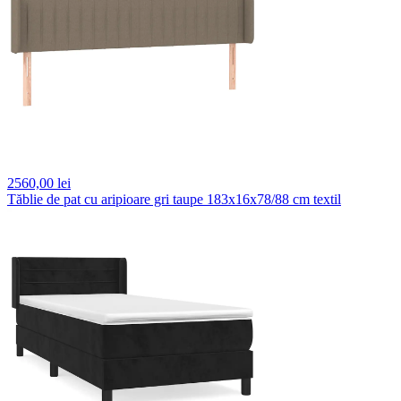
2560,
00 lei
Tăblie de pat cu aripioare gri taupe 183x16x78/88 cm textil