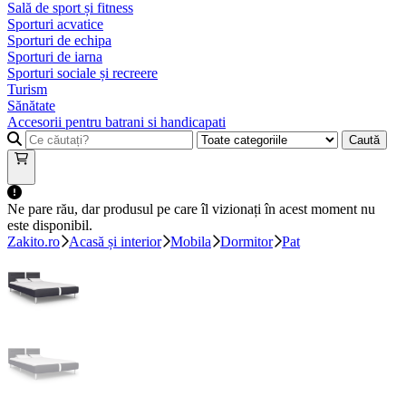
Sală de sport și fitness
Sporturi acvatice
Sporturi de echipa
Sporturi de iarna
Sporturi sociale și recreere
Turism
Sănătate
Accesorii pentru batrani si handicapati
Caută
Ne pare rău, dar produsul pe care îl vizionați în acest moment nu
este disponibil.
Zakito.ro
Acasă și interior
Mobila
Dormitor
Pat