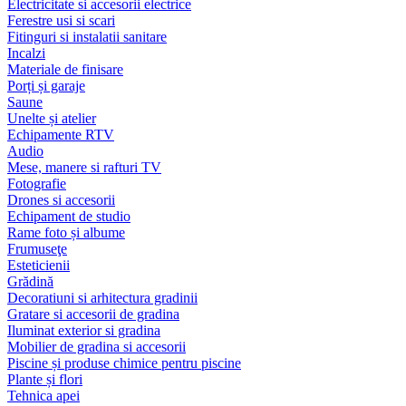
Electricitate si accesorii electrice
Ferestre usi si scari
Fitinguri si instalatii sanitare
Incalzi
Materiale de finisare
Porți și garaje
Saune
Unelte și atelier
Echipamente RTV
Audio
Mese, manere si rafturi TV
Fotografie
Drones si accesorii
Echipament de studio
Rame foto și albume
Frumuseţe
Esteticienii
Grădină
Decoratiuni si arhitectura gradinii
Gratare si accesorii de gradina
Iluminat exterior si gradina
Mobilier de gradina si accesorii
Piscine și produse chimice pentru piscine
Plante și flori
Tehnica apei