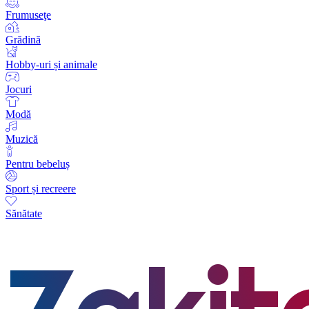
Frumuseţe
Grădină
Hobby-uri și animale
Jocuri
Modă
Muzică
Pentru bebeluș
Sport și recreere
Sănătate