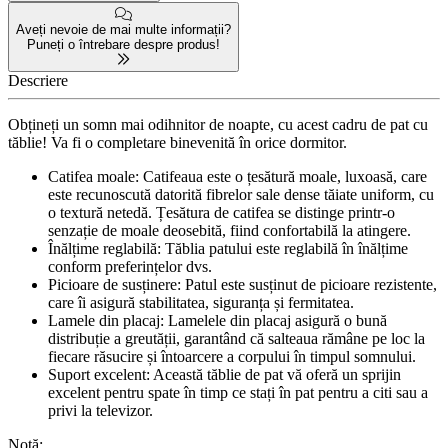
Aveți nevoie de mai multe informații?
Puneți o întrebare despre produs!
Descriere
Obțineți un somn mai odihnitor de noapte, cu acest cadru de pat cu
tăblie! Va fi o completare binevenită în orice dormitor.
Catifea moale: Catifeaua este o țesătură moale, luxoasă, care
este recunoscută datorită fibrelor sale dense tăiate uniform, cu
o textură netedă. Țesătura de catifea se distinge printr-o
senzație de moale deosebită, fiind confortabilă la atingere.
Înălțime reglabilă: Tăblia patului este reglabilă în înălțime
conform preferințelor dvs.
Picioare de susținere: Patul este susținut de picioare rezistente,
care îi asigură stabilitatea, siguranța și fermitatea.
Lamele din placaj: Lamelele din placaj asigură o bună
distribuție a greutății, garantând că salteaua rămâne pe loc la
fiecare răsucire și întoarcere a corpului în timpul somnului.
Suport excelent: Această tăblie de pat vă oferă un sprijin
excelent pentru spate în timp ce stați în pat pentru a citi sau a
privi la televizor.
Notă: