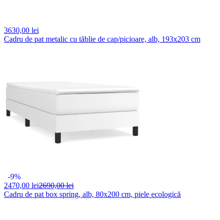
3630,
00 lei
Cadru de pat metalic cu tăblie de cap/picioare, alb, 193x203 cm
-9%
2470,
00 lei
2690,00 lei
Cadru de pat box spring, alb, 80x200 cm, piele ecologică