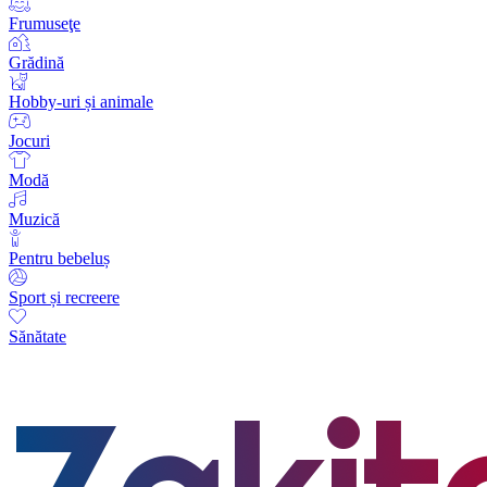
Frumuseţe
Grădină
Hobby-uri și animale
Jocuri
Modă
Muzică
Pentru bebeluș
Sport și recreere
Sănătate