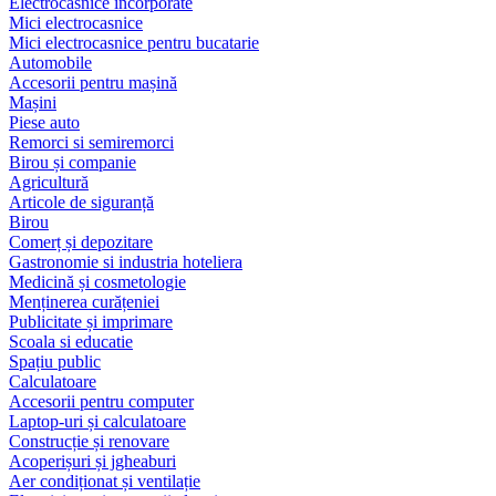
Electrocasnice încorporate
Mici electrocasnice
Mici electrocasnice pentru bucatarie
Automobile
Accesorii pentru mașină
Mașini
Piese auto
Remorci si semiremorci
Birou și companie
Agricultură
Articole de siguranță
Birou
Comerț și depozitare
Gastronomie si industria hoteliera
Medicină și cosmetologie
Menținerea curățeniei
Publicitate și imprimare
Scoala si educatie
Spațiu public
Calculatoare
Accesorii pentru computer
Laptop-uri și calculatoare
Construcție și renovare
Acoperișuri și jgheaburi
Aer condiționat și ventilație