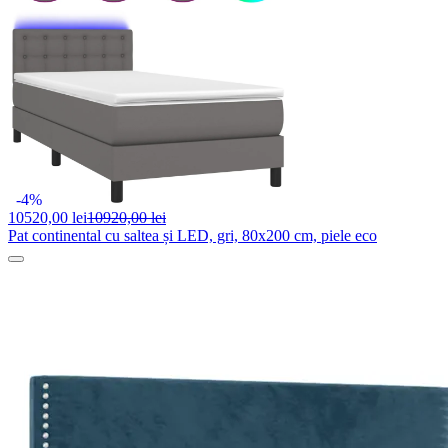
-4%
10520,
00 lei
10920,00 lei
Pat continental cu saltea și LED, gri, 80x200 cm, piele eco