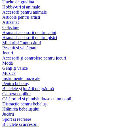
Unelte de gradina
Hobby-uri și animale
Accesorii pentru animale
Articole pentru artiști
Artizanat
Colectare
Hrana si accesorii pentru caini
Hrana si accesorii pentru pisici
Militari și împușcături
Pescuit și vânătoare
Jocuri
Accesorii și controlere pentru jocuri
Modă
Genți și valize
Muzică
Instrumente muzicale
Pentru bebeluș
Biciclete și jucării de grădină
Camera copiilor
Călătorind și plimbându-se cu un copil
Distracție pentru bebeluși
Hrănirea bebelușului
Jucării
Sport și recreere
Biciclete si accesorii