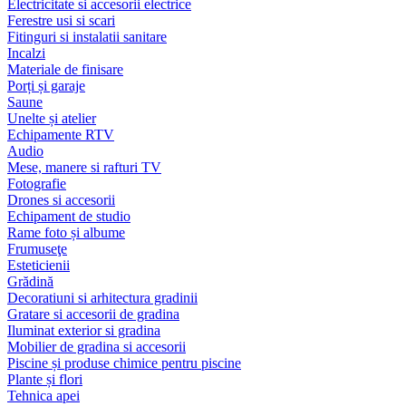
Electricitate si accesorii electrice
Ferestre usi si scari
Fitinguri si instalatii sanitare
Incalzi
Materiale de finisare
Porți și garaje
Saune
Unelte și atelier
Echipamente RTV
Audio
Mese, manere si rafturi TV
Fotografie
Drones si accesorii
Echipament de studio
Rame foto și albume
Frumuseţe
Esteticienii
Grădină
Decoratiuni si arhitectura gradinii
Gratare si accesorii de gradina
Iluminat exterior si gradina
Mobilier de gradina si accesorii
Piscine și produse chimice pentru piscine
Plante și flori
Tehnica apei