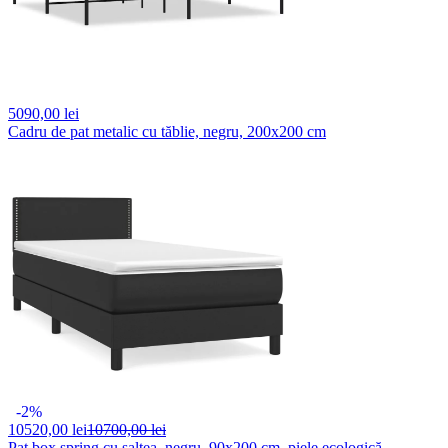
5090,
00 lei
Cadru de pat metalic cu tăblie, negru, 200x200 cm
-2%
10520,
00 lei
10700,00 lei
Pat box spring cu saltea, negru, 90x200 cm, piele ecologică