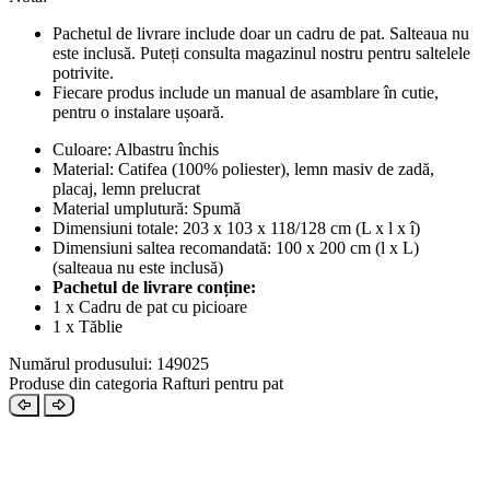
Pachetul de livrare include doar un cadru de pat. Salteaua nu
este inclusă. Puteți consulta magazinul nostru pentru saltelele
potrivite.
Fiecare produs include un manual de asamblare în cutie,
pentru o instalare ușoară.
Culoare: Albastru închis
Material: Catifea (100% poliester), lemn masiv de zadă,
placaj, lemn prelucrat
Material umplutură: Spumă
Dimensiuni totale: 203 x 103 x 118/128 cm (L x l x î)
Dimensiuni saltea recomandată: 100 x 200 cm (l x L)
(salteaua nu este inclusă)
Pachetul de livrare conține:
1 x Cadru de pat cu picioare
1 x Tăblie
Numărul produsului: 149025
Produse din categoria Rafturi pentru pat