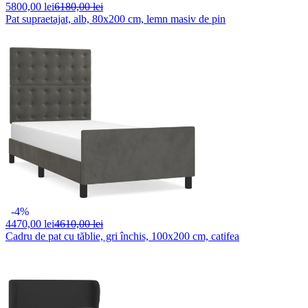
5800,
00 lei
6180,00 lei
Pat supraetajat, alb, 80x200 cm, lemn masiv de pin
-4%
4470,
00 lei
4610,00 lei
Cadru de pat cu tăblie, gri închis, 100x200 cm, catifea