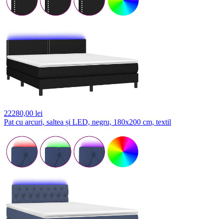
22280,
00 lei
Pat cu arcuri, saltea și LED, negru, 180x200 cm, textil