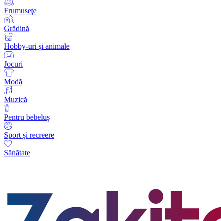
Frumuseţe
Grădină
Hobby-uri și animale
Jocuri
Modă
Muzică
Pentru bebeluș
Sport și recreere
Sănătate