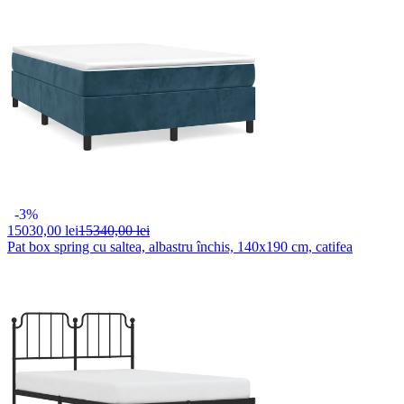
-3%
15030,
00 lei
15340,00 lei
Pat box spring cu saltea, albastru închis, 140x190 cm, catifea