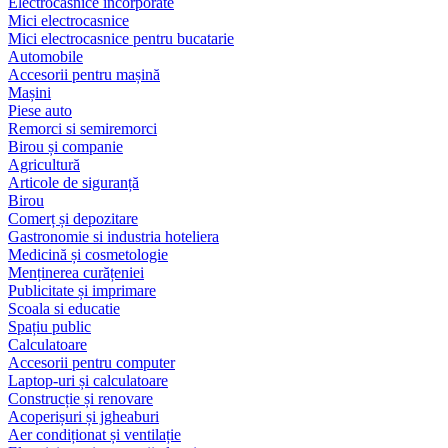
Electrocasnice încorporate
Mici electrocasnice
Mici electrocasnice pentru bucatarie
Automobile
Accesorii pentru mașină
Mașini
Piese auto
Remorci si semiremorci
Birou și companie
Agricultură
Articole de siguranță
Birou
Comerț și depozitare
Gastronomie si industria hoteliera
Medicină și cosmetologie
Menținerea curățeniei
Publicitate și imprimare
Scoala si educatie
Spațiu public
Calculatoare
Accesorii pentru computer
Laptop-uri și calculatoare
Construcție și renovare
Acoperișuri și jgheaburi
Aer condiționat și ventilație