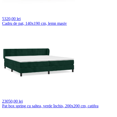
5320,
00 lei
Cadru de pat, 140x190 cm, lemn masiv
23050,
00 lei
Pat box spring cu saltea, verde închis, 200x200 cm, catifea