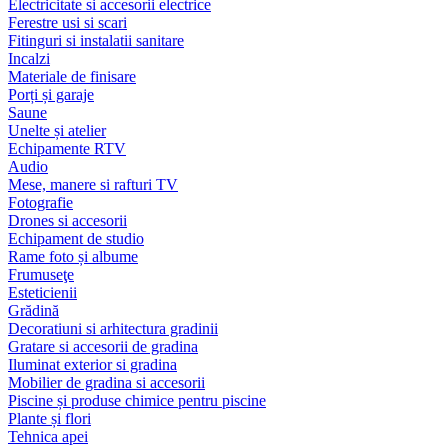
Electricitate si accesorii electrice
Ferestre usi si scari
Fitinguri si instalatii sanitare
Incalzi
Materiale de finisare
Porți și garaje
Saune
Unelte și atelier
Echipamente RTV
Audio
Mese, manere si rafturi TV
Fotografie
Drones si accesorii
Echipament de studio
Rame foto și albume
Frumuseţe
Esteticienii
Grădină
Decoratiuni si arhitectura gradinii
Gratare si accesorii de gradina
Iluminat exterior si gradina
Mobilier de gradina si accesorii
Piscine și produse chimice pentru piscine
Plante și flori
Tehnica apei