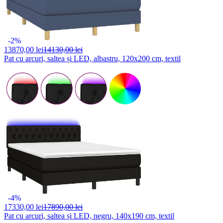
-2%
13870,
00 lei
14130,00 lei
Pat cu arcuri, saltea și LED, albastru, 120x200 cm, textil
-4%
17330,
00 lei
17890,00 lei
Pat cu arcuri, saltea și LED, negru, 140x190 cm, textil