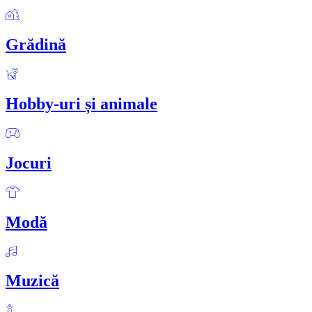
Grădină
Hobby-uri și animale
Jocuri
Modă
Muzică