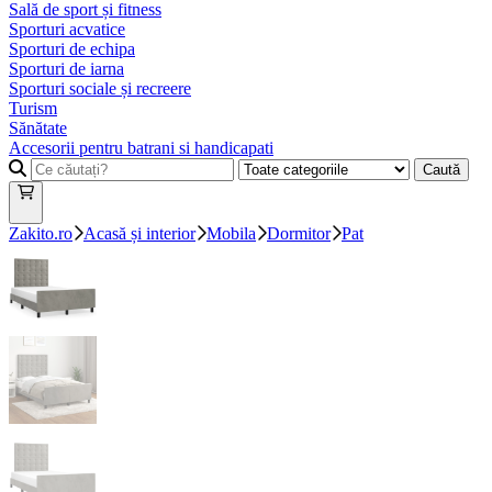
Sală de sport și fitness
Sporturi acvatice
Sporturi de echipa
Sporturi de iarna
Sporturi sociale și recreere
Turism
Sănătate
Accesorii pentru batrani si handicapati
Caută
Zakito.ro
Acasă și interior
Mobila
Dormitor
Pat