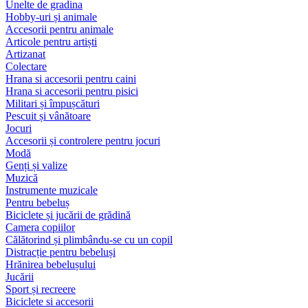
Unelte de gradina
Hobby-uri și animale
Accesorii pentru animale
Articole pentru artiști
Artizanat
Colectare
Hrana si accesorii pentru caini
Hrana si accesorii pentru pisici
Militari și împușcături
Pescuit și vânătoare
Jocuri
Accesorii și controlere pentru jocuri
Modă
Genți și valize
Muzică
Instrumente muzicale
Pentru bebeluș
Biciclete și jucării de grădină
Camera copiilor
Călătorind și plimbându-se cu un copil
Distracție pentru bebeluși
Hrănirea bebelușului
Jucării
Sport și recreere
Biciclete si accesorii