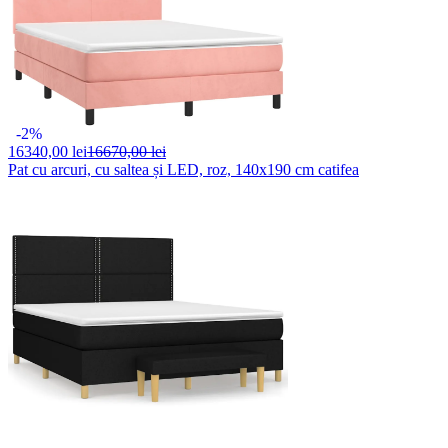
-2%
16340,
00 lei
16670,00 lei
Pat cu arcuri, cu saltea și LED, roz, 140x190 cm catifea