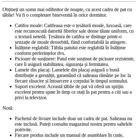
Obțineți un somn mai odihnitor de noapte, cu acest cadru de pat cu
tăblie! Va fi o completare binevenită în orice dormitor.
Catifea moale: Catifeaua este o țesătură moale, luxoasă, care
este recunoscută datorită fibrelor sale dense tăiate uniform, cu
o textură netedă. Țesătura de catifea se distinge printr-o
senzație de moale deosebită, fiind confortabilă la atingere.
Înălțime reglabilă: Tăblia patului este reglabilă în înălțime
conform preferințelor dvs.
Picioare de susținere: Patul este susținut de picioare rezistente,
care îi asigură stabilitatea, siguranța și fermitatea.
Lamele din placaj: Lamelele din placaj asigură o bună
distribuție a greutății, garantând că salteaua rămâne pe loc la
fiecare răsucire și întoarcere a corpului în timpul somnului.
Suport excelent: Această tăblie de pat vă oferă un sprijin
excelent pentru spate în timp ce stați în pat pentru a citi sau a
privi la televizor.
Notă:
Pachetul de livrare include doar un cadru de pat. Salteaua nu
este inclusă. Puteți consulta magazinul nostru pentru saltelele
potrivite.
Fiecare produs include un manual de asamblare în cutie,