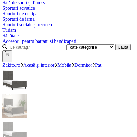
Sală de sport și fitness
Sporturi acvatice
Sporturi de echipa
Sporturi de iarna
Sporturi sociale și recreere
Turism
Sănătate
Accesorii pentru batrani si handicapati
Caută
Zakito.ro
Acasă și interior
Mobila
Dormitor
Pat