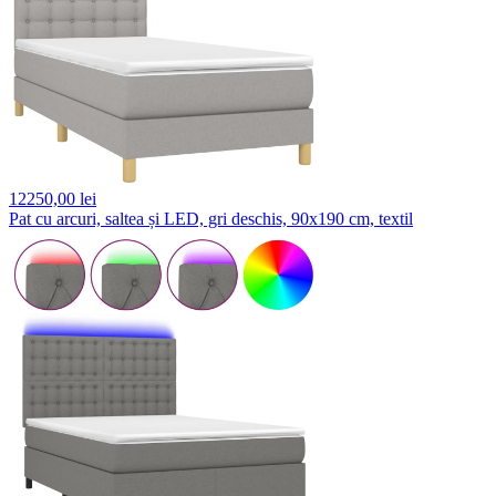
12250,
00 lei
Pat cu arcuri, saltea și LED, gri deschis, 90x190 cm, textil