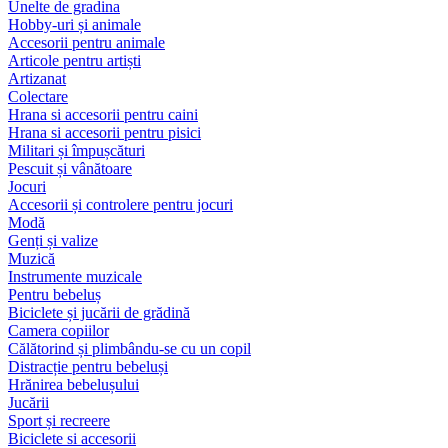
Unelte de gradina
Hobby-uri și animale
Accesorii pentru animale
Articole pentru artiști
Artizanat
Colectare
Hrana si accesorii pentru caini
Hrana si accesorii pentru pisici
Militari și împușcături
Pescuit și vânătoare
Jocuri
Accesorii și controlere pentru jocuri
Modă
Genți și valize
Muzică
Instrumente muzicale
Pentru bebeluș
Biciclete și jucării de grădină
Camera copiilor
Călătorind și plimbându-se cu un copil
Distracție pentru bebeluși
Hrănirea bebelușului
Jucării
Sport și recreere
Biciclete si accesorii