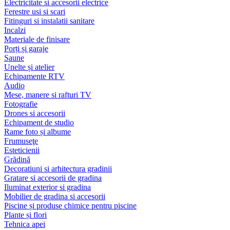
Electricitate si accesorii electrice
Ferestre usi si scari
Fitinguri si instalatii sanitare
Incalzi
Materiale de finisare
Porți și garaje
Saune
Unelte și atelier
Echipamente RTV
Audio
Mese, manere si rafturi TV
Fotografie
Drones si accesorii
Echipament de studio
Rame foto și albume
Frumuseţe
Esteticienii
Grădină
Decoratiuni si arhitectura gradinii
Gratare si accesorii de gradina
Iluminat exterior si gradina
Mobilier de gradina si accesorii
Piscine și produse chimice pentru piscine
Plante și flori
Tehnica apei