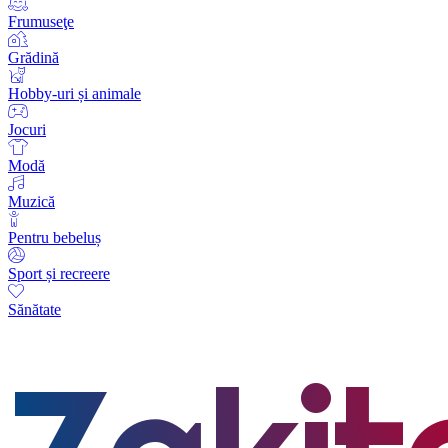
Frumuseţe
Grădină
Hobby-uri și animale
Jocuri
Modă
Muzică
Pentru bebeluș
Sport și recreere
Sănătate