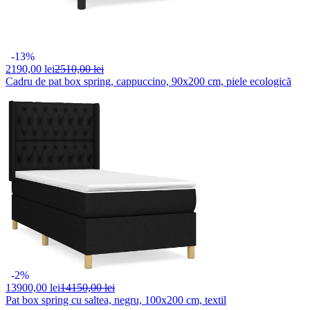
-13%
2190,
00 lei
2510,00 lei
Cadru de pat box spring, cappuccino, 90x200 cm, piele ecologică
-2%
13900,
00 lei
14150,00 lei
Pat box spring cu saltea, negru, 100x200 cm, textil