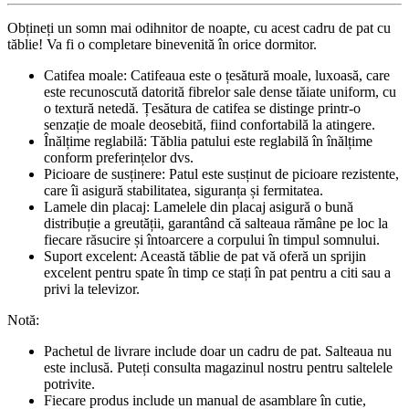
Obțineți un somn mai odihnitor de noapte, cu acest cadru de pat cu
tăblie! Va fi o completare binevenită în orice dormitor.
Catifea moale: Catifeaua este o țesătură moale, luxoasă, care
este recunoscută datorită fibrelor sale dense tăiate uniform, cu
o textură netedă. Țesătura de catifea se distinge printr-o
senzație de moale deosebită, fiind confortabilă la atingere.
Înălțime reglabilă: Tăblia patului este reglabilă în înălțime
conform preferințelor dvs.
Picioare de susținere: Patul este susținut de picioare rezistente,
care îi asigură stabilitatea, siguranța și fermitatea.
Lamele din placaj: Lamelele din placaj asigură o bună
distribuție a greutății, garantând că salteaua rămâne pe loc la
fiecare răsucire și întoarcere a corpului în timpul somnului.
Suport excelent: Această tăblie de pat vă oferă un sprijin
excelent pentru spate în timp ce stați în pat pentru a citi sau a
privi la televizor.
Notă:
Pachetul de livrare include doar un cadru de pat. Salteaua nu
este inclusă. Puteți consulta magazinul nostru pentru saltelele
potrivite.
Fiecare produs include un manual de asamblare în cutie,