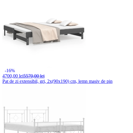
-16%
4700,
00 lei
5570,00 lei
Pat de zi extensibil, gri, 2x(90x190) cm, lemn masiv de pin