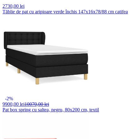
2730,
00 lei
Tăblie de pat cu aripioare verde închis 147x16x78/88 cm catifea
-2%
9900,
00 lei
10070,00 lei
Pat box spring cu saltea, negru, 80x200 cm, textil