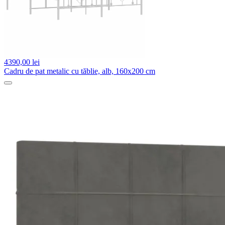
4390,
00 lei
Cadru de pat metalic cu tăblie, alb, 160x200 cm