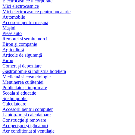
Electrocasnice încorporate
Mici electrocasnice
Mici electrocasnice pentru bucatarie
Automobile
Accesorii pentru mașină
Mașini
Piese auto
Remorci si semiremorci
Birou și companie
Agricultură
Articole de siguranță
Birou
Comerț și depozitare
Gastronomie si industria hoteliera
Medicină și cosmetologie
Menținerea curățeniei
Publicitate și imprimare
Scoala si educatie
Spațiu public
Calculatoare
Accesorii pentru computer
Laptop-uri și calculatoare
Construcție și renovare
Acoperișuri și jgheaburi
Aer condiționat și ventilație