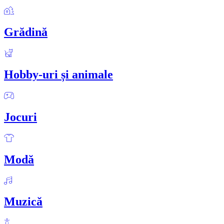
Grădină
Hobby-uri și animale
Jocuri
Modă
Muzică