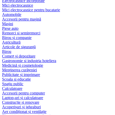
Electrocasnice încorporate
Mici electrocasnice
Mici electrocasnice pentru bucatarie
Automobile
Accesorii pentru mașină
Mașini
Piese auto
Remorci si semiremorci
Birou și companie
Agricultură
Articole de siguranță
Birou
Comerț și depozitare
Gastronomie si industria hoteliera
Medicină și cosmetologie
Menținerea curățeniei
Publicitate și imprimare
Scoala si educatie
Spațiu public
Calculatoare
Accesorii pentru computer
Laptop-uri și calculatoare
Construcție și renovare
Acoperișuri și jgheaburi
Aer condiționat și ventilație