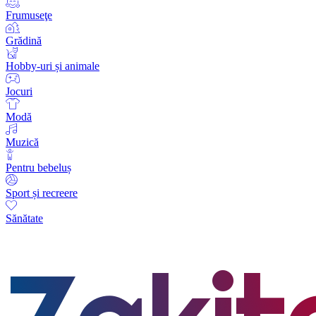
Frumuseţe
Grădină
Hobby-uri și animale
Jocuri
Modă
Muzică
Pentru bebeluș
Sport și recreere
Sănătate