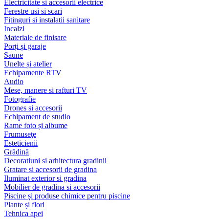
Electricitate si accesorii electrice
Ferestre usi si scari
Fitinguri si instalatii sanitare
Incalzi
Materiale de finisare
Porți și garaje
Saune
Unelte și atelier
Echipamente RTV
Audio
Mese, manere si rafturi TV
Fotografie
Drones si accesorii
Echipament de studio
Rame foto și albume
Frumuseţe
Esteticienii
Grădină
Decoratiuni si arhitectura gradinii
Gratare si accesorii de gradina
Iluminat exterior si gradina
Mobilier de gradina si accesorii
Piscine și produse chimice pentru piscine
Plante și flori
Tehnica apei