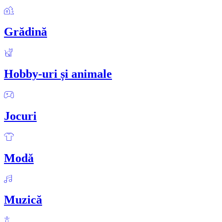
Grădină
Hobby-uri și animale
Jocuri
Modă
Muzică