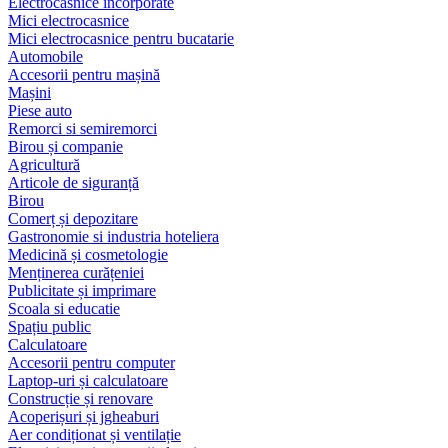
Electrocasnice încorporate
Mici electrocasnice
Mici electrocasnice pentru bucatarie
Automobile
Accesorii pentru mașină
Mașini
Piese auto
Remorci si semiremorci
Birou și companie
Agricultură
Articole de siguranță
Birou
Comerț și depozitare
Gastronomie si industria hoteliera
Medicină și cosmetologie
Menținerea curățeniei
Publicitate și imprimare
Scoala si educatie
Spațiu public
Calculatoare
Accesorii pentru computer
Laptop-uri și calculatoare
Construcție și renovare
Acoperișuri și jgheaburi
Aer condiționat și ventilație