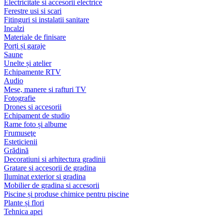
Electricitate si accesorii electrice
Ferestre usi si scari
Fitinguri si instalatii sanitare
Incalzi
Materiale de finisare
Porți și garaje
Saune
Unelte și atelier
Echipamente RTV
Audio
Mese, manere si rafturi TV
Fotografie
Drones si accesorii
Echipament de studio
Rame foto și albume
Frumuseţe
Esteticienii
Grădină
Decoratiuni si arhitectura gradinii
Gratare si accesorii de gradina
Iluminat exterior si gradina
Mobilier de gradina si accesorii
Piscine și produse chimice pentru piscine
Plante și flori
Tehnica apei