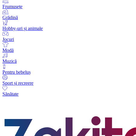
Frumuseţe
Grădină
Hobby-uri și animale
Jocuri
Modă
Muzică
Pentru bebeluș
Sport și recreere
Sănătate