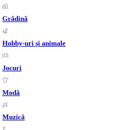
Grădină
Hobby-uri și animale
Jocuri
Modă
Muzică