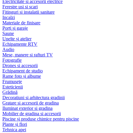
Electricitate si accesorii electrice
Ferestre usi si scari
Fitinguri si instalatii sanitare
Incalzi
Materiale de finisare
Porți și garaje
Saune
Unelte și atelier
Echipamente RTV
Audio
Mese, manere si rafturi TV
Fotografie
Drones si accesorii
Echipament de studio
Rame foto și albume
Frumuseţe
Esteticienii
Grădină
Decoratiuni si arhitectura gradinii
Gratare si accesorii de gradina
Iluminat exterior si gradina
Mobilier de gradina si accesorii
Piscine și produse chimice pentru piscine
Plante și flori
Tehnica apei