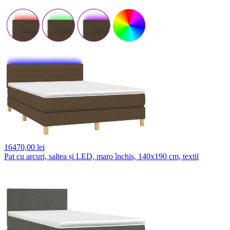
16470,
00 lei
Pat cu arcuri, saltea și LED, maro închis, 140x190 cm, textil