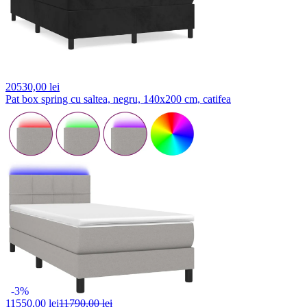
20530,
00 lei
Pat box spring cu saltea, negru, 140x200 cm, catifea
-3%
11550,
00 lei
11790,00 lei