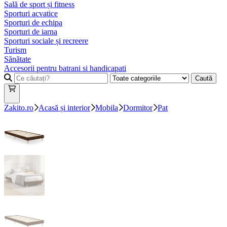
Sală de sport și fitness
Sporturi acvatice
Sporturi de echipa
Sporturi de iarna
Sporturi sociale și recreere
Turism
Sănătate
Accesorii pentru batrani si handicapati
Caută
Zakito.ro
Acasă și interior
Mobila
Dormitor
Pat