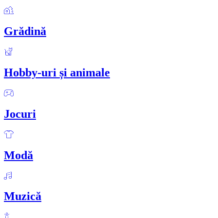
Grădină
Hobby-uri și animale
Jocuri
Modă
Muzică