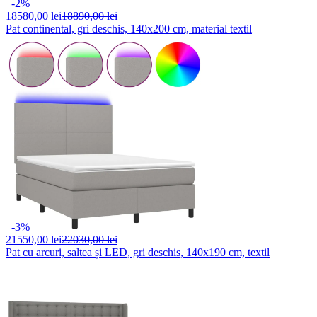
-2%
18580,
00 lei
18890,00 lei
Pat continental, gri deschis, 140x200 cm, material textil
-3%
21550,
00 lei
22030,00 lei
Pat cu arcuri, saltea și LED, gri deschis, 140x190 cm, textil