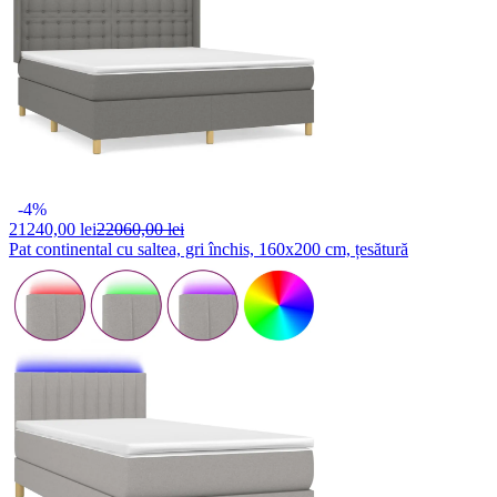
-4%
21240,
00 lei
22060,00 lei
Pat continental cu saltea, gri închis, 160x200 cm, țesătură