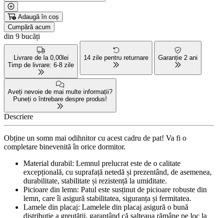
Adaugă în coș
Cumpără acum
din 9 bucăți
Livrare de la 0,00lei
14 zile pentru returnare
Garanție 2 ani
Timp de livrare: 6-8 zile
Aveți nevoie de mai multe informații?
Puneți o întrebare despre produs!
Descriere
Obține un somn mai odihnitor cu acest cadru de pat! Va fi o
completare binevenită în orice dormitor.
Material durabil: Lemnul prelucrat este de o calitate
excepțională, cu suprafață netedă și prezentând, de asemenea,
durabilitate, stabilitate și rezistență la umiditate.
Picioare din lemn: Patul este susținut de picioare robuste din
lemn, care îi asigură stabilitatea, siguranța și fermitatea.
Lamele din placaj: Lamelele din placaj asigură o bună
distribuție a greutății, garantând că salteaua rămâne pe loc la