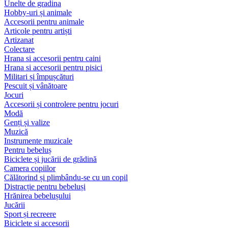
Unelte de gradina
Hobby-uri și animale
Accesorii pentru animale
Articole pentru artiști
Artizanat
Colectare
Hrana si accesorii pentru caini
Hrana si accesorii pentru pisici
Militari și împușcături
Pescuit și vânătoare
Jocuri
Accesorii și controlere pentru jocuri
Modă
Genți și valize
Muzică
Instrumente muzicale
Pentru bebeluș
Biciclete și jucării de grădină
Camera copiilor
Călătorind și plimbându-se cu un copil
Distracție pentru bebeluși
Hrănirea bebelușului
Jucării
Sport și recreere
Biciclete si accesorii