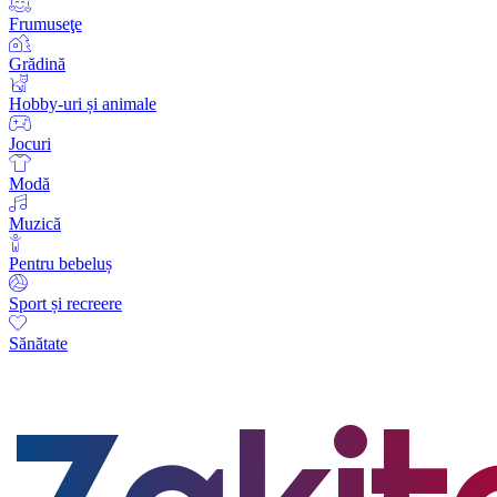
Frumuseţe
Grădină
Hobby-uri și animale
Jocuri
Modă
Muzică
Pentru bebeluș
Sport și recreere
Sănătate