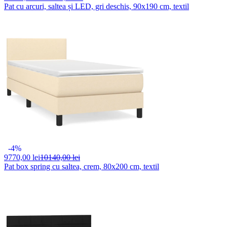
Pat cu arcuri, saltea și LED, gri deschis, 90x190 cm, textil
-4%
9770,
00 lei
10140,00 lei
Pat box spring cu saltea, crem, 80x200 cm, textil