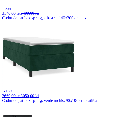
-8%
3140,
00 lei
3400,00 lei
Cadru de pat box spring, albastru, 140x200 cm, textil
-13%
2660,
00 lei
3050,00 lei
Cadru de pat box spring, verde închis, 90x190 cm, catifea