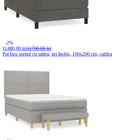
-2%
11480,
00 lei
11700,00 lei
Pat box spring cu saltea, gri închis, 100x200 cm, catifea