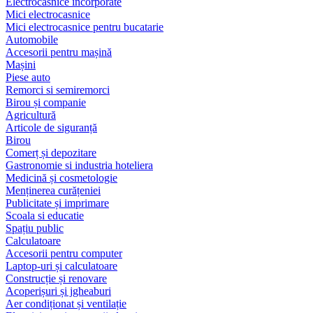
Electrocasnice încorporate
Mici electrocasnice
Mici electrocasnice pentru bucatarie
Automobile
Accesorii pentru mașină
Mașini
Piese auto
Remorci si semiremorci
Birou și companie
Agricultură
Articole de siguranță
Birou
Comerț și depozitare
Gastronomie si industria hoteliera
Medicină și cosmetologie
Menținerea curățeniei
Publicitate și imprimare
Scoala si educatie
Spațiu public
Calculatoare
Accesorii pentru computer
Laptop-uri și calculatoare
Construcție și renovare
Acoperișuri și jgheaburi
Aer condiționat și ventilație