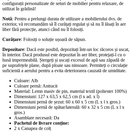
configurații personalizate de seturi de mobilier pentru relaxare, de
utilizat în grădină!
Notă
: Pentru a prelungi durata de utilizare a mobilierului dvs. de
exterior, vă recomandăm să îl curățați regulat și să nu îl lăsați în aer
liber fără protecție, atunci când nu îl folosiți.
Curățare
: Folosiți o soluție ușoară de săpun.
Depozitare
: Dacă este posibil, depozitați într-un loc răcoros și uscat,
în interior. Dacă produsul este depozitat în aer liber, protejați-l cu o
husă impermeabilă. Ștergeți și uscați excesul de apă sau zăpadă de
pe suprafețele plane, după ploaie sau ninsoare. Permiteți o circulație
suficientă a aerului pentru a evita deteriorarea cauzată de umiditate.
Culoare: Alb
Culoare pernă: Antracit
Material: Lemn masiv de pin, material textil (poliester 100%)
Dimensiuni: 127 x 63,5 x 62,5 cm (l x ad. x î)
Dimensiuni pernă de șezut: 60 x 60 x 5 cm (L x l x gros.)
Dimensiuni pernă de spătar/laterală: 60 x 32 x 5 cm (L x l x
gros.)
Asamblare necesară: Da
Pachetul de livrare conține:
2 x Canapea de colț