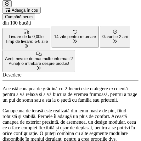
Adaugă în coș
Cumpără acum
din 100 bucăți
Livrare de la 0,00lei
14 zile pentru returnare
Garanție 2 ani
Timp de livrare: 6-8 zile
Aveți nevoie de mai multe informații?
Puneți o întrebare despre produs!
Descriere
Această canapea de grădină cu 2 locuri este o alegere excelentă
pentru a vă relaxa și a vă bucura de vremea frumoasă, pentru a trage
un pui de somn sau a sta la o șuetă cu familia sau prietenii.
Canapeaua de terasă este realizată din lemn masiv de pin, fiind
robustă și stabilă. Pernele îi adaugă un plus de confort. Această
canapea de exterior prezintă, de asemenea, un design modular, ceea
ce o face complet flexibilă și ușor de deplasat, pentru a se potrivi în
orice configurație. O puteți combina cu alte segmente modulare
disponibile în meniul derulant, pentru a crea propriile dvs.