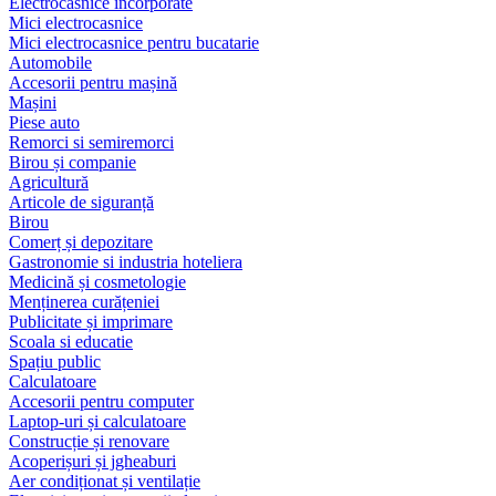
Electrocasnice încorporate
Mici electrocasnice
Mici electrocasnice pentru bucatarie
Automobile
Accesorii pentru mașină
Mașini
Piese auto
Remorci si semiremorci
Birou și companie
Agricultură
Articole de siguranță
Birou
Comerț și depozitare
Gastronomie si industria hoteliera
Medicină și cosmetologie
Menținerea curățeniei
Publicitate și imprimare
Scoala si educatie
Spațiu public
Calculatoare
Accesorii pentru computer
Laptop-uri și calculatoare
Construcție și renovare
Acoperișuri și jgheaburi
Aer condiționat și ventilație