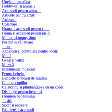
Unelte de gradina
Hobby-uri și animale
Accesorii pentru animale
Articole pentru artiști
Artizanat
Colectare
Hrana si accesorii pentru caini
Hrana si accesorii pentru pisici
Militari și împușcături
Pescuit și vânătoare
Jocuri
Accesorii și controlere pentru jocuri
Modă
Genți și valize
Muzică
Instrumente muzicale
Pentru bebeluș
Biciclete și jucării de grădină
Camera copiilor
Călătorind și plimbându-se cu un copil
Distracție pentru bebeluși
Hrănirea bebelușului
Jucării
Sport și recreere
Biciclete si accesorii