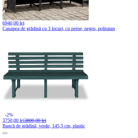
6940,
00 lei
Canapea de grădină cu 3 locuri, cu perne, negru, poliratan
-2%
3750,
00 lei
3800,00 lei
Bancă de grădină, verde, 145,5 cm, plastic