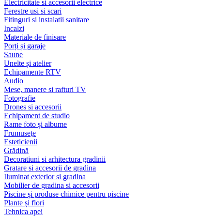
Electricitate si accesorii electrice
Ferestre usi si scari
Fitinguri si instalatii sanitare
Incalzi
Materiale de finisare
Porți și garaje
Saune
Unelte și atelier
Echipamente RTV
Audio
Mese, manere si rafturi TV
Fotografie
Drones si accesorii
Echipament de studio
Rame foto și albume
Frumuseţe
Esteticienii
Grădină
Decoratiuni si arhitectura gradinii
Gratare si accesorii de gradina
Iluminat exterior si gradina
Mobilier de gradina si accesorii
Piscine și produse chimice pentru piscine
Plante și flori
Tehnica apei