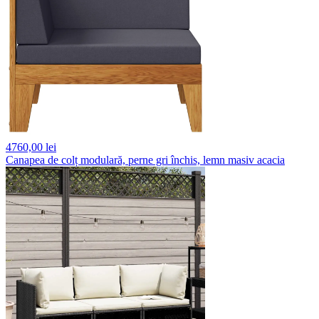
4760,
00 lei
Canapea de colț modulară, perne gri închis, lemn masiv acacia