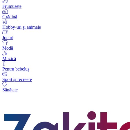
Frumuseţe
Grădină
Hobby-uri și animale
Jocuri
Modă
Muzică
Pentru bebeluș
Sport și recreere
Sănătate