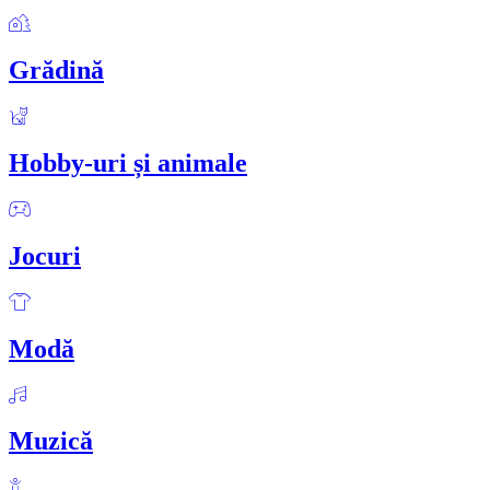
Grădină
Hobby-uri și animale
Jocuri
Modă
Muzică