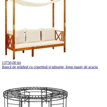
13750,
00 lei
Bancă de grădină cu copertină şi taburete, lemn masiv de acacia