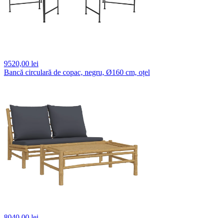
9520,
00 lei
Bancă circulară de copac, negru, Ø160 cm, oțel
8040,
00 lei