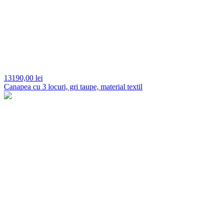
13190,
00 lei
Canapea cu 3 locuri, gri taupe, material textil