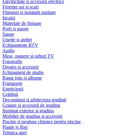
Electricitate si accesorii electrice
Ferestre usi si scari
Fitinguri si instalatii sanitare
Incalzi
Materiale de finisare
Porți și garaje
Saune
Unelte și atelier
Echipamente RTV
Audio
Mese, manere si rafturi TV
Fotografie
Drones si accesorii
Echipament de studio
Rame foto și albume
Frumuseţe
Esteticienii
Grădină
Decoratiuni si arhitectura gradinii
Gratare si accesorii de gradina
Iluminat exterior si gradina
Mobilier de gradina si accesorii
Piscine și produse chimice pentru piscine
Plante și flori
Tehnica apei