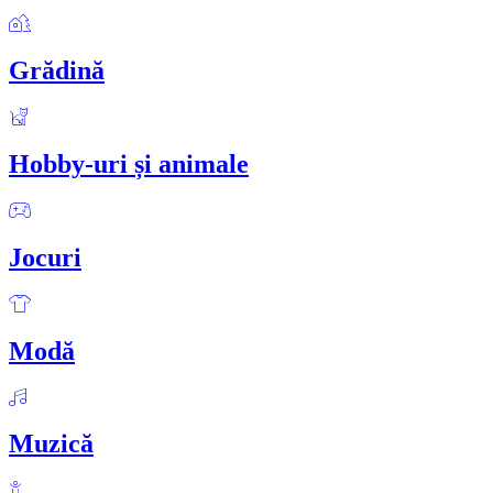
Grădină
Hobby-uri și animale
Jocuri
Modă
Muzică