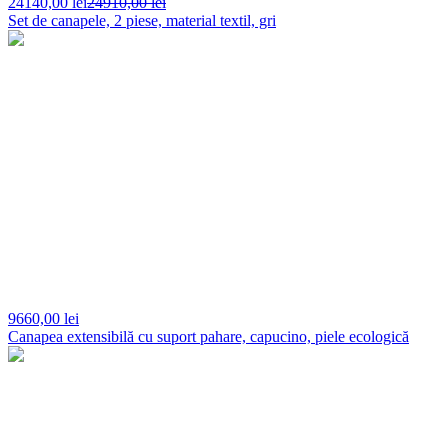
24140,
00 lei
24910,00 lei
Set de canapele, 2 piese, material textil, gri
9660,
00 lei
Canapea extensibilă cu suport pahare, capucino, piele ecologică