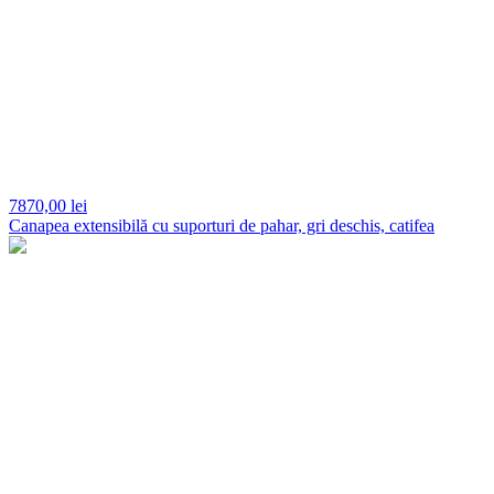
7870,
00 lei
Canapea extensibilă cu suporturi de pahar, gri deschis, catifea