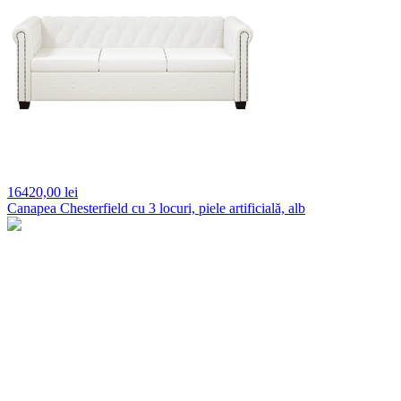
16420,
00 lei
Canapea Chesterfield cu 3 locuri, piele artificială, alb