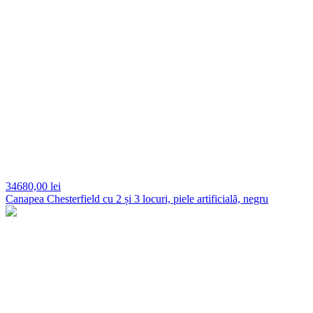
34680,
00 lei
Canapea Chesterfield cu 2 și 3 locuri, piele artificială, negru