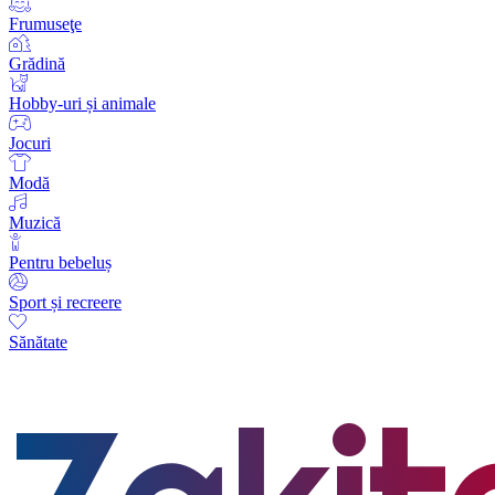
Frumuseţe
Grădină
Hobby-uri și animale
Jocuri
Modă
Muzică
Pentru bebeluș
Sport și recreere
Sănătate