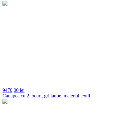
9470,
00 lei
Canapea cu 2 locuri, gri taupe, material textil