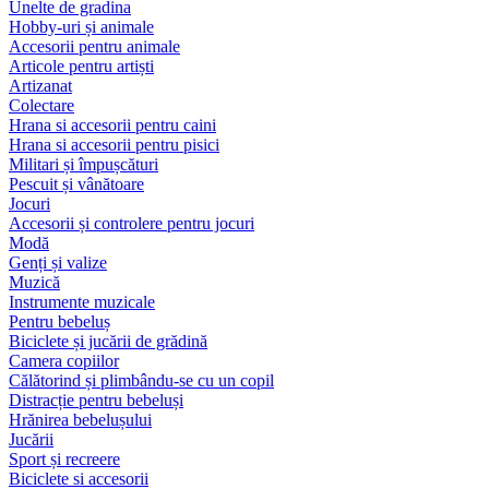
Unelte de gradina
Hobby-uri și animale
Accesorii pentru animale
Articole pentru artiști
Artizanat
Colectare
Hrana si accesorii pentru caini
Hrana si accesorii pentru pisici
Militari și împușcături
Pescuit și vânătoare
Jocuri
Accesorii și controlere pentru jocuri
Modă
Genți și valize
Muzică
Instrumente muzicale
Pentru bebeluș
Biciclete și jucării de grădină
Camera copiilor
Călătorind și plimbându-se cu un copil
Distracție pentru bebeluși
Hrănirea bebelușului
Jucării
Sport și recreere
Biciclete si accesorii