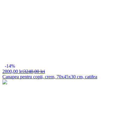
-14%
2800,
00 lei
3240,00 lei
Canapea pentru copii, crem, 70x45x30 cm, catifea