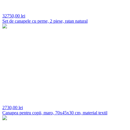
32750,
00 lei
Set de canapele cu perne, 2 piese, ratan natural
2730,
00 lei
Canapea pentru copii, maro, 70x45x30 cm, material textil