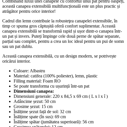
Combinând luxul unei canapele cu confortul unui pat pentru oaspeți,
această canapea extensibilă multifuncțională este un plus practic și
atrăgător pentru orice interior!
Cadrul din lemn contribuie la robusteţea canapelei extensibile, în
timp ce spuma gros căptușită oferă confort suplimentar. Această
canapea extensibilă se transformă rapid și ușor dintr-o canapea într-
un pat și invers. Puteți împinge cele două perne de spătar separate,
parțial sau complet, pentru a crea un loc ideal pentru un pui de somn
sau un pat dublu.
Această canapea extensibilă, cu un design modern, se potrivește
oricărui interior.
Culoare: Albastru
Material: catifea (100% poliester), lemn, plastic
Filling material: Foam RO
Se poate transforma cu ușurință într-un pat
Dimensiuni canapea:
Dimensiuni generale: 220 x 84,5 x 69 cm ( L x l x î )
Adâncime șezut: 50 cm
Grosime șezut: 15 cm
Înălțime șezut față de sol: 32 cm
Înălțime spate (în sus): 69 cm
Înălțime spătar (jumătatea superioară): 56 cm
Grosimea spătarului: 12 cm