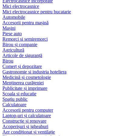
Electrocasnice încorporate
Mici electrocasnice
Mici electrocasnice pentru bucatarie
Automobile
Accesorii pentru mașină
Mașini
Piese auto
Remorci si semiremorci
Birou și companie
Agricultură
Articole de siguranță
Birou
Comerț și depozitare
Gastronomie si industria hoteliera
Medicină și cosmetologie
Menținerea curățeniei
Publicitate și imprimare
Scoala si educatie
Spațiu public
Calculatoare
Accesorii pentru computer
Laptop-uri și calculatoare
Construcție și renovare
Acoperișuri și jgheaburi
Aer condiționat și ventilație