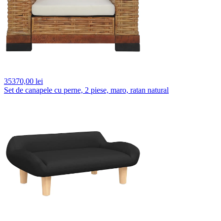
35370,
00 lei
Set de canapele cu perne, 2 piese, maro, ratan natural