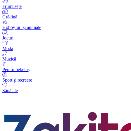
Frumuseţe
Grădină
Hobby-uri și animale
Jocuri
Modă
Muzică
Pentru bebeluș
Sport și recreere
Sănătate