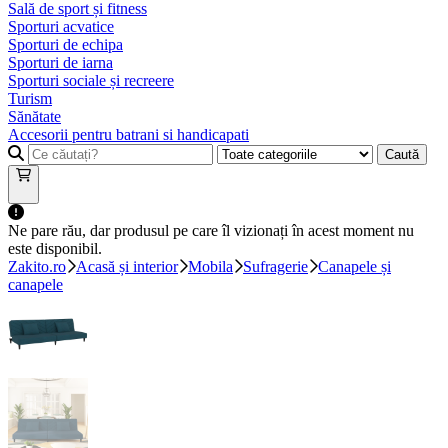
Sală de sport și fitness
Sporturi acvatice
Sporturi de echipa
Sporturi de iarna
Sporturi sociale și recreere
Turism
Sănătate
Accesorii pentru batrani si handicapati
Caută
Ne pare rău, dar produsul pe care îl vizionați în acest moment nu
este disponibil.
Zakito.ro
Acasă și interior
Mobila
Sufragerie
Canapele și
canapele