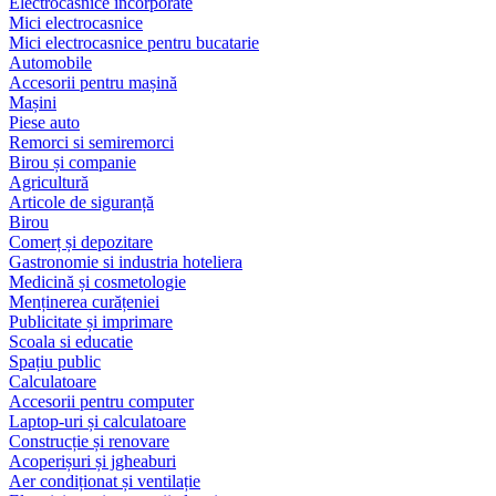
Electrocasnice încorporate
Mici electrocasnice
Mici electrocasnice pentru bucatarie
Automobile
Accesorii pentru mașină
Mașini
Piese auto
Remorci si semiremorci
Birou și companie
Agricultură
Articole de siguranță
Birou
Comerț și depozitare
Gastronomie si industria hoteliera
Medicină și cosmetologie
Menținerea curățeniei
Publicitate și imprimare
Scoala si educatie
Spațiu public
Calculatoare
Accesorii pentru computer
Laptop-uri și calculatoare
Construcție și renovare
Acoperișuri și jgheaburi
Aer condiționat și ventilație