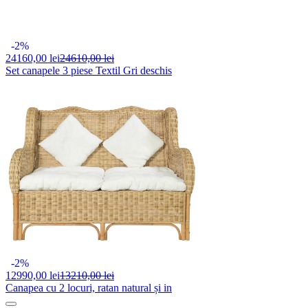
-2%
24160,
00 lei
24610,00 lei
Set canapele 3 piese Textil Gri deschis
-2%
12990,
00 lei
13210,00 lei
Canapea cu 2 locuri, ratan natural și in