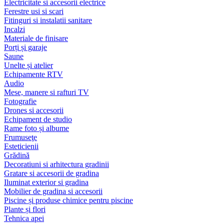
Electricitate si accesorii electrice
Ferestre usi si scari
Fitinguri si instalatii sanitare
Incalzi
Materiale de finisare
Porți și garaje
Saune
Unelte și atelier
Echipamente RTV
Audio
Mese, manere si rafturi TV
Fotografie
Drones si accesorii
Echipament de studio
Rame foto și albume
Frumuseţe
Esteticienii
Grădină
Decoratiuni si arhitectura gradinii
Gratare si accesorii de gradina
Iluminat exterior si gradina
Mobilier de gradina si accesorii
Piscine și produse chimice pentru piscine
Plante și flori
Tehnica apei