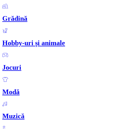
Grădină
Hobby-uri și animale
Jocuri
Modă
Muzică