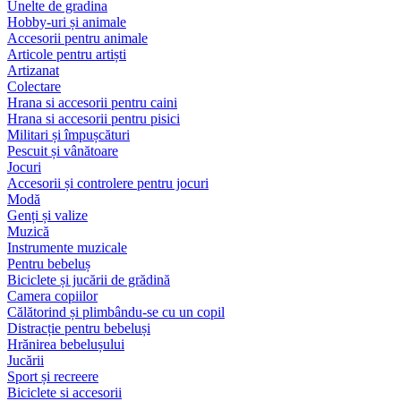
Unelte de gradina
Hobby-uri și animale
Accesorii pentru animale
Articole pentru artiști
Artizanat
Colectare
Hrana si accesorii pentru caini
Hrana si accesorii pentru pisici
Militari și împușcături
Pescuit și vânătoare
Jocuri
Accesorii și controlere pentru jocuri
Modă
Genți și valize
Muzică
Instrumente muzicale
Pentru bebeluș
Biciclete și jucării de grădină
Camera copiilor
Călătorind și plimbându-se cu un copil
Distracție pentru bebeluși
Hrănirea bebelușului
Jucării
Sport și recreere
Biciclete si accesorii