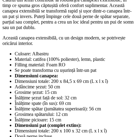
timp ce spuma gros căptușită oferă confort suplimentar. Această
canapea extensibilă se transformă rapid și ușor dintr-o canapea într-
un pat și invers. Puteți împinge cele două perne de spătar separate,
parțial sau complet, pentru a crea un loc ideal pentru un pui de somn
sau un pat dublu.
Această canapea extensibilă, cu un design modern, se potrivește
oricărui interior.
Culoare: Albastru
Material: catifea (100% poliester), lemn, plastic
Filling material: Foam RO
Se poate transforma cu ușurință într-un pat
Dimensiuni canapea:
Dimensiuni totale: 200 x 84,5 x 69 cm (L x l x î)
Adâncime șezut: 50 cm
Grosime șezut: 15 cm
Înălțime șezut față de sol: 32 cm
Înălțime spate (în sus): 69 cm
Înălțime spătar (jumătatea superioară): 56 cm
Grosimea spătarului: 12 cm
Înălțime picioare: 15 cm
Dimensiuni pat (complet extins):
Dimensiuni totale: 200 x 100 x 32 cm (L x l x î)
Două perne incluse