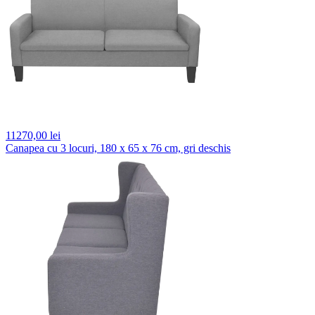
11270,
00 lei
Canapea cu 3 locuri, 180 x 65 x 76 cm, gri deschis