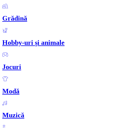
Grădină
Hobby-uri și animale
Jocuri
Modă
Muzică