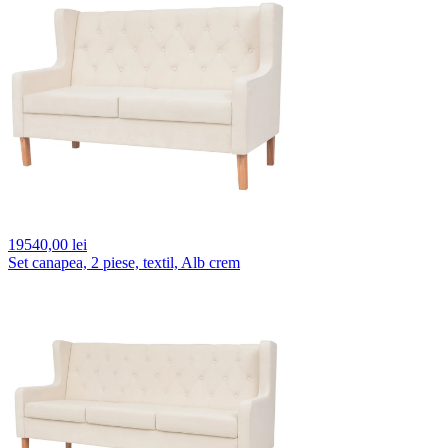
19540,
00 lei
Set canapea, 2 piese, textil, Alb crem