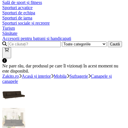
Sală de sport și fitness
Sporturi acvatice
Sporturi de echipa
Sporturi de iarna
Sporturi sociale și recreere
Turism
Sănătate
Accesorii pentru batrani si handicapati
Caută
Ne pare rău, dar produsul pe care îl vizionați în acest moment nu
este disponibil.
Zakito.ro
Acasă și interior
Mobila
Sufragerie
Canapele și
canapele