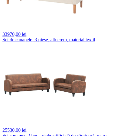
33970,
00 lei
Set de canapele, 3 piese, alb crem, material textil
25530,
00 lei
Set canapea, 2 buc., piele artificială de căprioară, maro