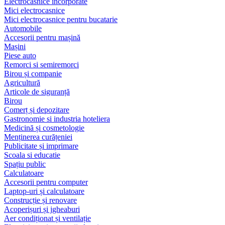
Electrocasnice încorporate
Mici electrocasnice
Mici electrocasnice pentru bucatarie
Automobile
Accesorii pentru mașină
Mașini
Piese auto
Remorci si semiremorci
Birou și companie
Agricultură
Articole de siguranță
Birou
Comerț și depozitare
Gastronomie si industria hoteliera
Medicină și cosmetologie
Menținerea curățeniei
Publicitate și imprimare
Scoala si educatie
Spațiu public
Calculatoare
Accesorii pentru computer
Laptop-uri și calculatoare
Construcție și renovare
Acoperișuri și jgheaburi
Aer condiționat și ventilație