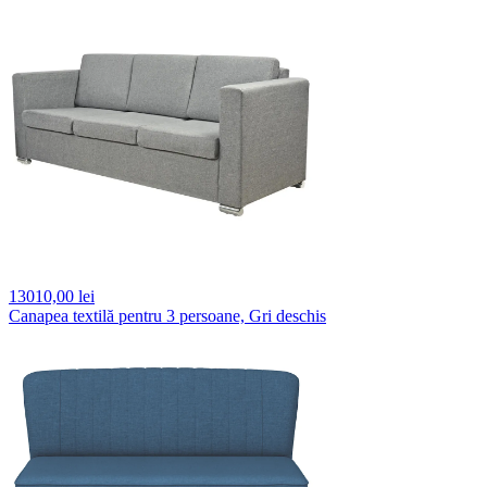
13010,
00 lei
Canapea textilă pentru 3 persoane, Gri deschis