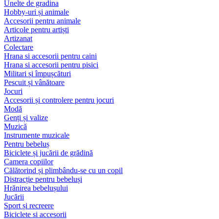
Unelte de gradina
Hobby-uri și animale
Accesorii pentru animale
Articole pentru artiști
Artizanat
Colectare
Hrana si accesorii pentru caini
Hrana si accesorii pentru pisici
Militari și împușcături
Pescuit și vânătoare
Jocuri
Accesorii și controlere pentru jocuri
Modă
Genți și valize
Muzică
Instrumente muzicale
Pentru bebeluș
Biciclete și jucării de grădină
Camera copiilor
Călătorind și plimbându-se cu un copil
Distracție pentru bebeluși
Hrănirea bebelușului
Jucării
Sport și recreere
Biciclete si accesorii