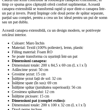
timp ce spuma gros căptușită oferă confort suplimentar. Această
canapea extensibilă se transformă rapid și ușor dintr-o canapea într-
un pat și invers. Puteți împinge cele două perne de spătar separate,
parțial sau complet, pentru a crea un loc ideal pentru un pui de somn
sau un pat dublu.
Această canapea extensibilă, cu un design modern, se potrivește
oricărui interior.
Culoare: Maro închis
Material: Textil (100% poliester), lemn, plastic
Filling material: Foam RO
Se poate transforma cu ușurință într-un pat
Dimensiuni canapea:
Dimensiuni totale: 200 x 84,5 x 69 cm (L x l x î)
Adâncime șezut: 50 cm
Grosime șezut: 15 cm
Înălțime șezut față de sol: 32 cm
Înălțime spate (în sus): 69 cm
Înălțime spătar (jumătatea superioară): 56 cm
Grosimea spătarului: 12 cm
Înălțime picioare: 15 cm
Dimensiuni pat (complet extins):
Dimensiuni totale: 200 x 100 x 32 cm (L x l x î)
Două perne incluse