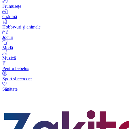
Frumuseţe
Grădină
Hobby-uri și animale
Jocuri
Modă
Muzică
Pentru bebeluș
Sport și recreere
Sănătate