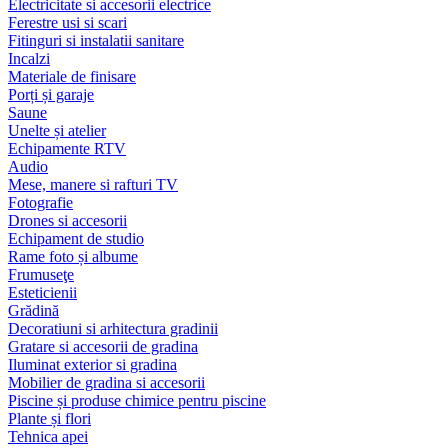
Electricitate si accesorii electrice
Ferestre usi si scari
Fitinguri si instalatii sanitare
Incalzi
Materiale de finisare
Porți și garaje
Saune
Unelte și atelier
Echipamente RTV
Audio
Mese, manere si rafturi TV
Fotografie
Drones si accesorii
Echipament de studio
Rame foto și albume
Frumuseţe
Esteticienii
Grădină
Decoratiuni si arhitectura gradinii
Gratare si accesorii de gradina
Iluminat exterior si gradina
Mobilier de gradina si accesorii
Piscine și produse chimice pentru piscine
Plante și flori
Tehnica apei