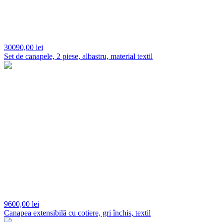
30090,
00 lei
Set de canapele, 2 piese, albastru, material textil
9600,
00 lei
Canapea extensibilă cu cotiere, gri închis, textil