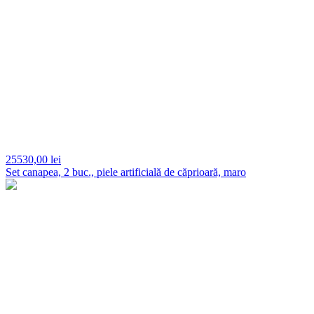
25530,
00 lei
Set canapea, 2 buc., piele artificială de căprioară, maro