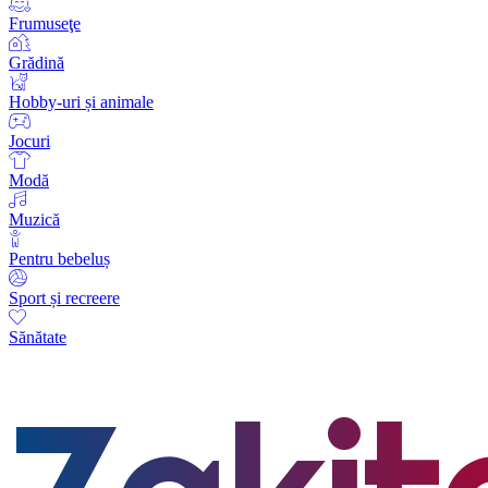
Frumuseţe
Grădină
Hobby-uri și animale
Jocuri
Modă
Muzică
Pentru bebeluș
Sport și recreere
Sănătate