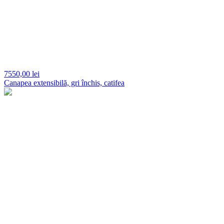
7550,
00 lei
Canapea extensibilă, gri închis, catifea