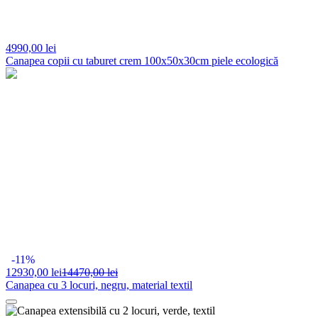
4990,
00 lei
Canapea copii cu taburet crem 100x50x30cm piele ecologică
-11%
12930,
00 lei
14470,00 lei
Canapea cu 3 locuri, negru, material textil