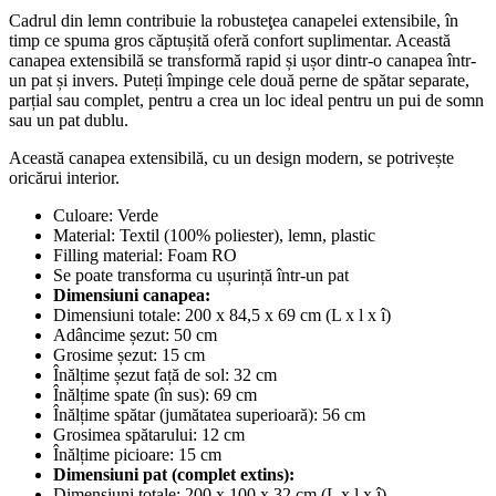
Cadrul din lemn contribuie la robusteţea canapelei extensibile, în
timp ce spuma gros căptușită oferă confort suplimentar. Această
canapea extensibilă se transformă rapid și ușor dintr-o canapea într-
un pat și invers. Puteți împinge cele două perne de spătar separate,
parțial sau complet, pentru a crea un loc ideal pentru un pui de somn
sau un pat dublu.
Această canapea extensibilă, cu un design modern, se potrivește
oricărui interior.
Culoare: Verde
Material: Textil (100% poliester), lemn, plastic
Filling material: Foam RO
Se poate transforma cu ușurință într-un pat
Dimensiuni canapea:
Dimensiuni totale: 200 x 84,5 x 69 cm (L x l x î)
Adâncime șezut: 50 cm
Grosime șezut: 15 cm
Înălțime șezut față de sol: 32 cm
Înălțime spate (în sus): 69 cm
Înălțime spătar (jumătatea superioară): 56 cm
Grosimea spătarului: 12 cm
Înălțime picioare: 15 cm
Dimensiuni pat (complet extins):
Dimensiuni totale: 200 x 100 x 32 cm (L x l x î)