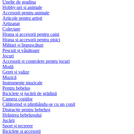
Unelte de gradina
Hobby-uri și animale
Accesorii pentru animale
Articole pentru artiști
Artizanat
Colectare
Hrana si accesorii pentru caini
Hrana si accesorii pentru pisici
Militari și împușcături
Pescuit și vânătoare
Jocuri
Accesorii și controlere pentru jocuri
Modă
Genți și valize
Muzică
Instrumente muzicale
Pentru bebeluș
Biciclete și jucării de grădină
Camera copiilor
Călătorind și plimbându-se cu un copil
Distracție pentru bebeluși
Hrănirea bebelușului
Jucării
Sport și recreere
Biciclete si accesorii