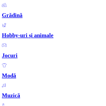
Grădină
Hobby-uri și animale
Jocuri
Modă
Muzică