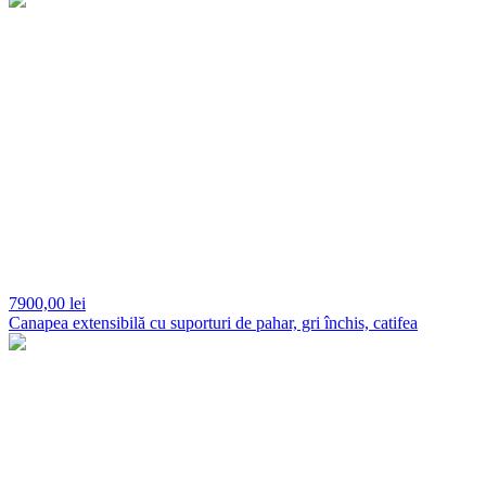
7900,
00 lei
Canapea extensibilă cu suporturi de pahar, gri închis, catifea