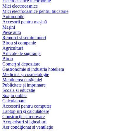
Electrocasnice încorporate
Mici electrocasnice
Mici electrocasnice pentru bucatarie
Automobile
Accesorii pentru mașină
Mașini
Piese auto
Remorci si semiremorci
Birou și companie
Agricultură
Articole de siguranță
Birou
Comerț și depozitare
Gastronomie si industria hoteliera
Medicină și cosmetologie
Menținerea curățeniei
Publicitate și imprimare
Scoala si educatie
Spațiu public
Calculatoare
Accesorii pentru computer
Laptop-uri și calculatoare
Construcție și renovare
Acoperișuri și jgheaburi
Aer condiționat și ventilație