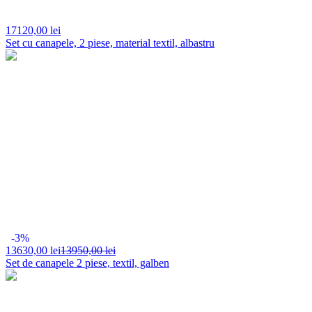
17120,
00 lei
Set cu canapele, 2 piese, material textil, albastru
-3%
13630,
00 lei
13950,00 lei
Set de canapele 2 piese, textil, galben