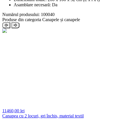
Asamblare necesară: Da
Numărul produsului: 100040
Produse din categoria Canapele și canapele
11460,
00 lei
Canapea cu 2 locuri, gri închis, material textil