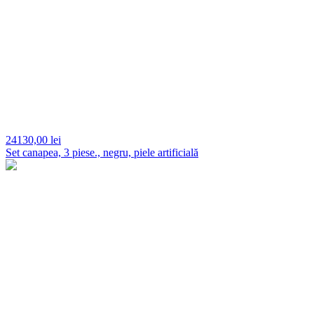
24130,
00 lei
Set canapea, 3 piese., negru, piele artificială