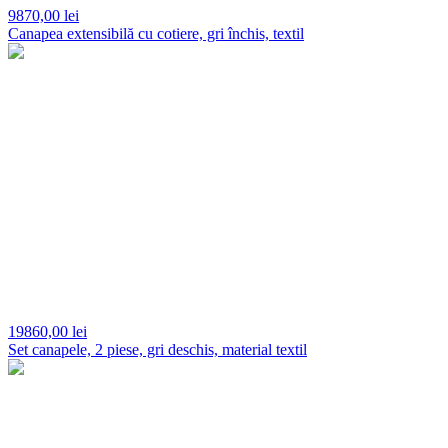
9870,
00 lei
Canapea extensibilă cu cotiere, gri închis, textil
19860,
00 lei
Set canapele, 2 piese, gri deschis, material textil