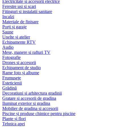
Electricitate si accesorii electrice
Ferestre usi si scari
Fitinguri si instalatii sanitare
Incalzi
Materiale de finisare
Porți și garaje
Saune
Unelte și atelier
Echipamente RTV
Audio
Mese, manere si rafturi TV
Fotografie
Drones si accesorii
Echipament de studio
Rame foto și albume
Frumuseţe
Esteticienii
Grădină
Decoratiuni si arhitectura gradinii
Gratare si accesorii de gradina
Iluminat exterior si gradina
Mobilier de gradina si accesorii
Piscine și produse chimice pentru piscine
Plante și flori
Tehnica apei