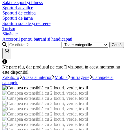
Sală de sport și fitness
Sporturi acvatice
Sporturi de echipa
Sporturi de iarna
Sporturi sociale și recreere
Turism
Sănătate
Accesorii pentru batrani si handicapati
Caută
Ne pare rău, dar produsul pe care îl vizionați în acest moment nu
este disponibil.
Zakito.ro
Acasă și interior
Mobila
Sufragerie
Canapele și
canapele