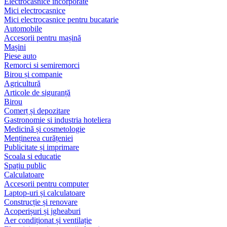
Electrocasnice încorporate
Mici electrocasnice
Mici electrocasnice pentru bucatarie
Automobile
Accesorii pentru mașină
Mașini
Piese auto
Remorci si semiremorci
Birou și companie
Agricultură
Articole de siguranță
Birou
Comerț și depozitare
Gastronomie si industria hoteliera
Medicină și cosmetologie
Menținerea curățeniei
Publicitate și imprimare
Scoala si educatie
Spațiu public
Calculatoare
Accesorii pentru computer
Laptop-uri și calculatoare
Construcție și renovare
Acoperișuri și jgheaburi
Aer condiționat și ventilație