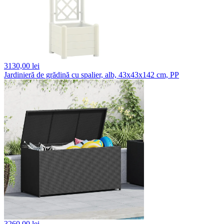
3130,
00 lei
Jardinieră de grădină cu spalier, alb, 43x43x142 cm, PP
3260,
00 lei