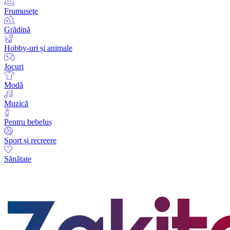
Frumuseţe
Grădină
Hobby-uri și animale
Jocuri
Modă
Muzică
Pentru bebeluș
Sport și recreere
Sănătate