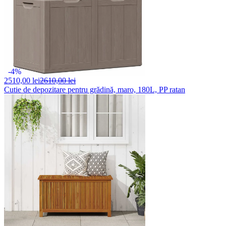
-4%
2510,
00 lei
2610,00 lei
Cutie de depozitare pentru grădină, maro, 180L, PP ratan