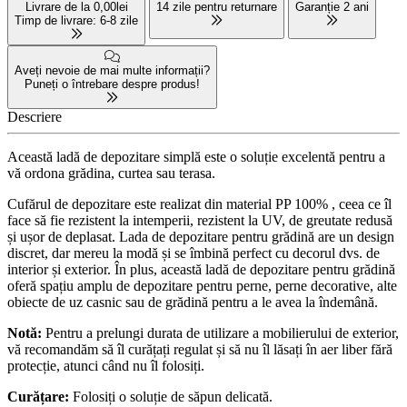
Livrare de la 0,00lei
14 zile pentru returnare
Garanție 2 ani
Timp de livrare: 6-8 zile
Aveți nevoie de mai multe informații?
Puneți o întrebare despre produs!
Descriere
Această ladă de depozitare simplă este o soluție excelentă pentru a
vă ordona grădina, curtea sau terasa.
Cufărul de depozitare este realizat din material PP 100% , ceea ce îl
face să fie rezistent la intemperii, rezistent la UV, de greutate redusă
și ușor de deplasat. Lada de depozitare pentru grădină are un design
discret, dar mereu la modă și se îmbină perfect cu decorul dvs. de
interior și exterior. În plus, această ladă de depozitare pentru grădină
oferă spațiu amplu de depozitare pentru perne, perne decorative, alte
obiecte de uz casnic sau de grădină pentru a le avea la îndemână.
Notă:
Pentru a prelungi durata de utilizare a mobilierului de exterior,
vă recomandăm să îl curățați regulat și să nu îl lăsați în aer liber fără
protecție, atunci când nu îl folosiți.
Curățare:
Folosiți o soluție de săpun delicată.