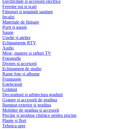
Electricitate si accesorii electrice
Ferestre usi si scari
Fitinguri si instalatii sanitare
Incalzi
Materiale de finisare
Porți și garaje
Saune
Unelte și atelier
Echipamente RTV
Audio
Mese, manere si rafturi TV
Fotografie
Drones si accesorii
Echipament de studio
Rame foto și albume
Frumuseţe
Esteticienii
Grădină
Decoratiuni si arhitectura gradinii
Gratare si accesorii de gradina
Iluminat exterior si gradina
Mobilier de gradina si accesorii
Piscine și produse chimice pentru piscine
Plante și flori
Tehnica apei