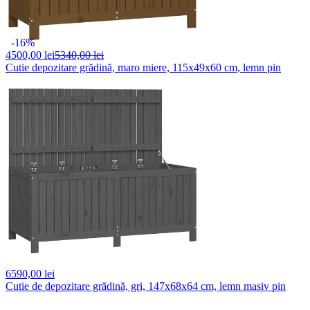
-16%
4500,
00 lei
5340,00 lei
Cutie depozitare grădină, maro miere, 115x49x60 cm, lemn pin
6590,
00 lei
Cutie de depozitare grădină, gri, 147x68x64 cm, lemn masiv pin