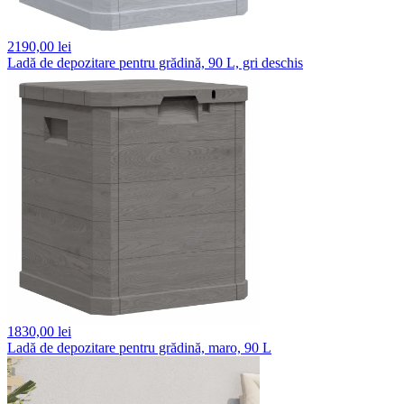
2190,
00 lei
Ladă de depozitare pentru grădină, 90 L, gri deschis
1830,
00 lei
Ladă de depozitare pentru grădină, maro, 90 L