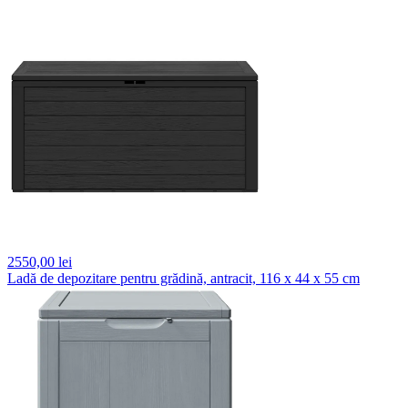
2550,
00 lei
Ladă de depozitare pentru grădină, antracit, 116 x 44 x 55 cm