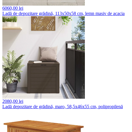
6060,
00 lei
Ladă de depozitare grădină, 113x50x58 cm, lemn masiv de acacia
2080,
00 lei
Ladă depozitare de grădină, maro, 58,5x46x55 cm, polipropilenă