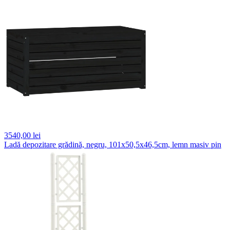
3540,
00 lei
Ladă depozitare grădină, negru, 101x50,5x46,5cm, lemn masiv pin