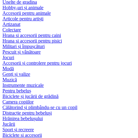
Unelte de gradina
Hobby-uri și animale
Accesorii pentru animale
Articole pentru artiști
Artizanat
Colectare
Hrana si accesorii pentru caini
Hrana si accesorii pentru pisici
Militari și împușcături
Pescuit și vânătoare
Jocuri
Accesorii și controlere pentru jocuri
Modă
Genți și valize
Muzică
Instrumente muzicale
Pentru bebeluș
Biciclete și jucării de grădină
Camera copiilor
Călătorind și plimbându-se cu un copil
Distracție pentru bebeluși
Hrănirea bebelușului
Jucării
Sport și recreere
Biciclete si accesorii