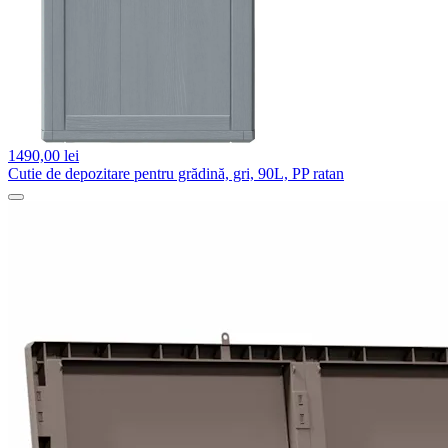
1490,
00 lei
Cutie de depozitare pentru grădină, gri, 90L, PP ratan