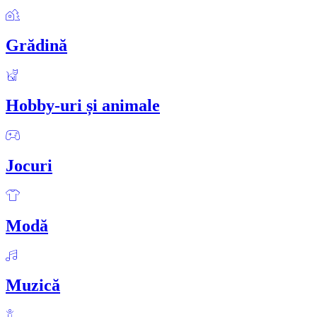
Grădină
Hobby-uri și animale
Jocuri
Modă
Muzică