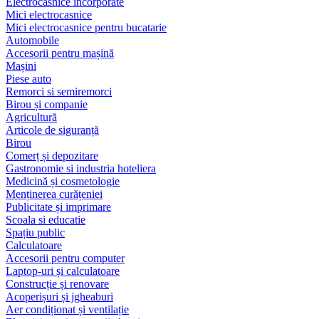
Electrocasnice încorporate
Mici electrocasnice
Mici electrocasnice pentru bucatarie
Automobile
Accesorii pentru mașină
Mașini
Piese auto
Remorci si semiremorci
Birou și companie
Agricultură
Articole de siguranță
Birou
Comerț și depozitare
Gastronomie si industria hoteliera
Medicină și cosmetologie
Menținerea curățeniei
Publicitate și imprimare
Scoala si educatie
Spațiu public
Calculatoare
Accesorii pentru computer
Laptop-uri și calculatoare
Construcție și renovare
Acoperișuri și jgheaburi
Aer condiționat și ventilație