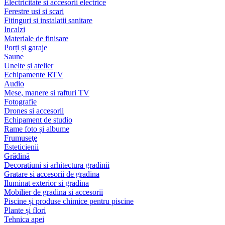
Electricitate si accesorii electrice
Ferestre usi si scari
Fitinguri si instalatii sanitare
Incalzi
Materiale de finisare
Porți și garaje
Saune
Unelte și atelier
Echipamente RTV
Audio
Mese, manere si rafturi TV
Fotografie
Drones si accesorii
Echipament de studio
Rame foto și albume
Frumuseţe
Esteticienii
Grădină
Decoratiuni si arhitectura gradinii
Gratare si accesorii de gradina
Iluminat exterior si gradina
Mobilier de gradina si accesorii
Piscine și produse chimice pentru piscine
Plante și flori
Tehnica apei