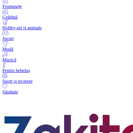
Frumuseţe
Grădină
Hobby-uri și animale
Jocuri
Modă
Muzică
Pentru bebeluș
Sport și recreere
Sănătate