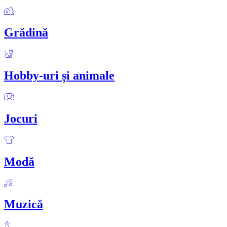
Grădină
Hobby-uri și animale
Jocuri
Modă
Muzică