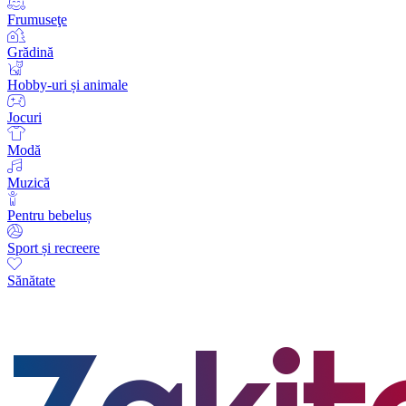
Frumuseţe
Grădină
Hobby-uri și animale
Jocuri
Modă
Muzică
Pentru bebeluș
Sport și recreere
Sănătate