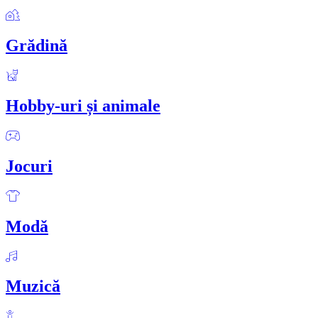
Grădină
Hobby-uri și animale
Jocuri
Modă
Muzică