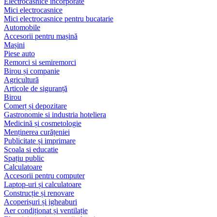
Electrocasnice încorporate
Mici electrocasnice
Mici electrocasnice pentru bucatarie
Automobile
Accesorii pentru mașină
Mașini
Piese auto
Remorci si semiremorci
Birou și companie
Agricultură
Articole de siguranță
Birou
Comerț și depozitare
Gastronomie si industria hoteliera
Medicină și cosmetologie
Menținerea curățeniei
Publicitate și imprimare
Scoala si educatie
Spațiu public
Calculatoare
Accesorii pentru computer
Laptop-uri și calculatoare
Construcție și renovare
Acoperișuri și jgheaburi
Aer condiționat și ventilație