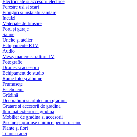
Electricitate si accesorii electrice
Ferestre usi si scari
Fitinguri si instalatii sanitare
Incalzi
Materiale de finisare
Porți și garaje
Saune
Unelte și atelier
Echipamente RTV
Audio
Mese, manere si rafturi TV
Fotografie
Drones si accesorii
Echipament de studio
Rame foto și albume
Frumuseţe
Esteticienii
Grădină
Decoratiuni si arhitectura gradinii
Gratare si accesorii de gradina
Iluminat exterior si gradina
Mobilier de gradina si accesorii
Piscine și produse chimice pentru piscine
Plante și flori
Tehnica apei