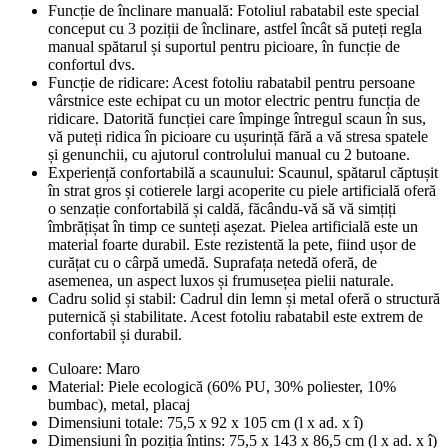
Funcție de înclinare manuală: Fotoliul rabatabil este special
conceput cu 3 poziții de înclinare, astfel încât să puteți regla
manual spătarul și suportul pentru picioare, în funcție de
confortul dvs.
Funcție de ridicare: Acest fotoliu rabatabil pentru persoane
vârstnice este echipat cu un motor electric pentru funcția de
ridicare. Datorită funcției care împinge întregul scaun în sus,
vă puteți ridica în picioare cu ușurință fără a vă stresa spatele
și genunchii, cu ajutorul controlului manual cu 2 butoane.
Experiență confortabilă a scaunului: Scaunul, spătarul căptușit
în strat gros și cotierele largi acoperite cu piele artificială oferă
o senzație confortabilă și caldă, făcându-vă să vă simțiți
îmbrățișat în timp ce sunteți așezat. Pielea artificială este un
material foarte durabil. Este rezistentă la pete, fiind ușor de
curățat cu o cârpă umedă. Suprafața netedă oferă, de
asemenea, un aspect luxos și frumusețea pielii naturale.
Cadru solid și stabil: Cadrul din lemn și metal oferă o structură
puternică și stabilitate. Acest fotoliu rabatabil este extrem de
confortabil și durabil.
Culoare: Maro
Material: Piele ecologică (60% PU, 30% poliester, 10%
bumbac), metal, placaj
Dimensiuni totale: 75,5 x 92 x 105 cm (l x ad. x î)
Dimensiuni în poziția întins: 75,5 x 143 x 86,5 cm (l x ad. x î)