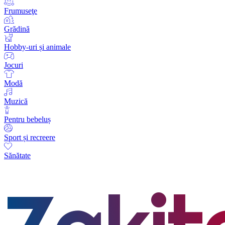
Frumuseţe
Grădină
Hobby-uri și animale
Jocuri
Modă
Muzică
Pentru bebeluș
Sport și recreere
Sănătate