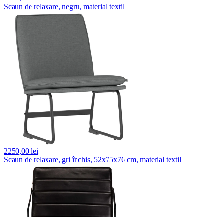
Scaun de relaxare, negru, material textil
2250,
00 lei
Scaun de relaxare, gri închis, 52x75x76 cm, material textil