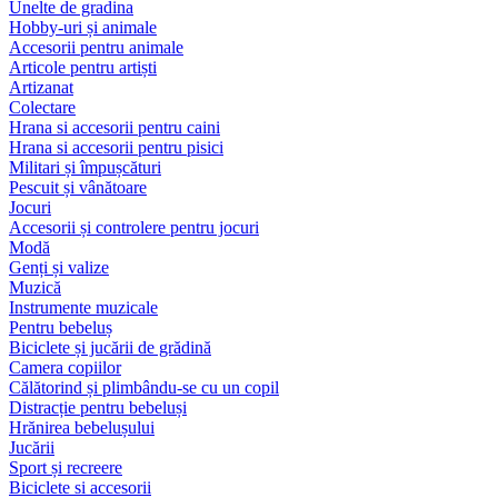
Unelte de gradina
Hobby-uri și animale
Accesorii pentru animale
Articole pentru artiști
Artizanat
Colectare
Hrana si accesorii pentru caini
Hrana si accesorii pentru pisici
Militari și împușcături
Pescuit și vânătoare
Jocuri
Accesorii și controlere pentru jocuri
Modă
Genți și valize
Muzică
Instrumente muzicale
Pentru bebeluș
Biciclete și jucării de grădină
Camera copiilor
Călătorind și plimbându-se cu un copil
Distracție pentru bebeluși
Hrănirea bebelușului
Jucării
Sport și recreere
Biciclete si accesorii