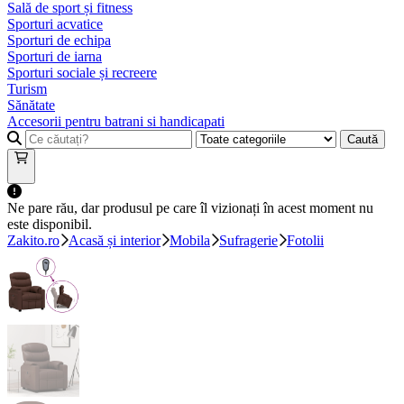
Sală de sport și fitness
Sporturi acvatice
Sporturi de echipa
Sporturi de iarna
Sporturi sociale și recreere
Turism
Sănătate
Accesorii pentru batrani si handicapati
Caută
Ne pare rău, dar produsul pe care îl vizionați în acest moment nu
este disponibil.
Zakito.ro
Acasă și interior
Mobila
Sufragerie
Fotolii