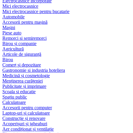
Electrocasnice încorporate
Mici electrocasnice
Mici electrocasnice pentru bucatarie
Automobile
Accesorii pentru mașină
Mașini
Piese auto
Remorci si semiremorci
Birou și companie
Agricultură
Articole de siguranță
Birou
Comerț și depozitare
Gastronomie si industria hoteliera
Medicină și cosmetologie
Menținerea curățeniei
Publicitate și imprimare
Scoala si educatie
Spațiu public
Calculatoare
Accesorii pentru computer
Laptop-uri și calculatoare
Construcție și renovare
Acoperișuri și jgheaburi
Aer condiționat și ventilație