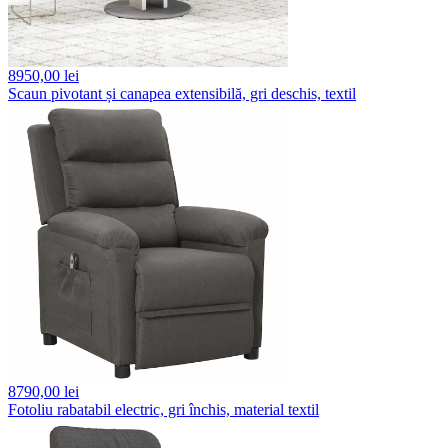
8950,
00 lei
Scaun pivotant și canapea extensibilă, gri deschis, textil
8790,
00 lei
Fotoliu rabatabil electric, gri închis, material textil