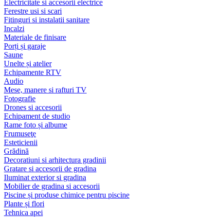
Electricitate si accesorii electrice
Ferestre usi si scari
Fitinguri si instalatii sanitare
Incalzi
Materiale de finisare
Porți și garaje
Saune
Unelte și atelier
Echipamente RTV
Audio
Mese, manere si rafturi TV
Fotografie
Drones si accesorii
Echipament de studio
Rame foto și albume
Frumuseţe
Esteticienii
Grădină
Decoratiuni si arhitectura gradinii
Gratare si accesorii de gradina
Iluminat exterior si gradina
Mobilier de gradina si accesorii
Piscine și produse chimice pentru piscine
Plante și flori
Tehnica apei