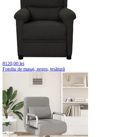
8120,
00 lei
Fotoliu de masaj, negru, țesătură