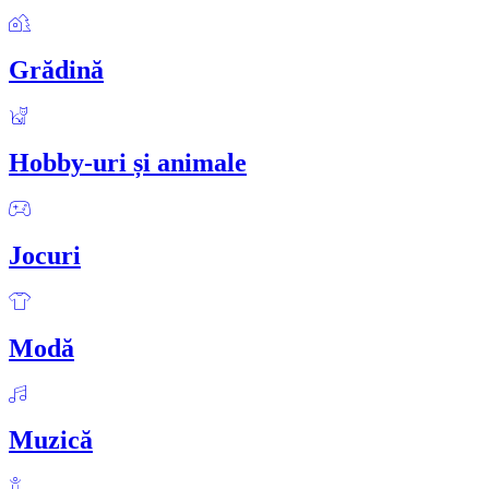
Grădină
Hobby-uri și animale
Jocuri
Modă
Muzică