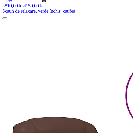
-9%
3810,
00 lei
4150,00 lei
Scaun de relaxare, verde închis, catifea