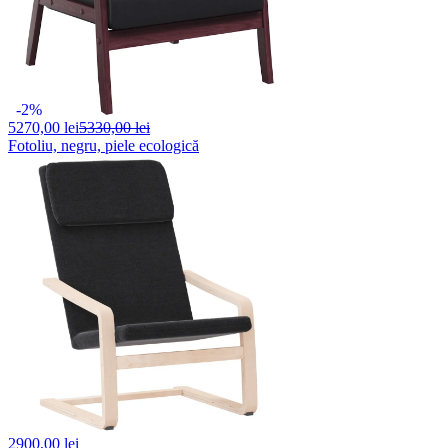
-2%
5270,
00 lei
5330,00 lei
Fotoliu, negru, piele ecologică
2900,
00 lei