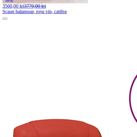
-6%
3560,
00 lei
3770,00 lei
Scaun balansoar, roșu vin, catifea