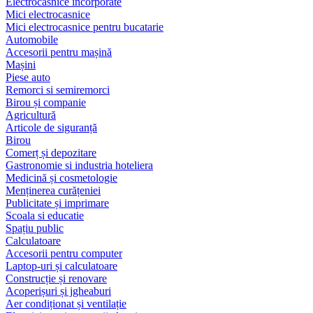
Electrocasnice încorporate
Mici electrocasnice
Mici electrocasnice pentru bucatarie
Automobile
Accesorii pentru mașină
Mașini
Piese auto
Remorci si semiremorci
Birou și companie
Agricultură
Articole de siguranță
Birou
Comerț și depozitare
Gastronomie si industria hoteliera
Medicină și cosmetologie
Menținerea curățeniei
Publicitate și imprimare
Scoala si educatie
Spațiu public
Calculatoare
Accesorii pentru computer
Laptop-uri și calculatoare
Construcție și renovare
Acoperișuri și jgheaburi
Aer condiționat și ventilație