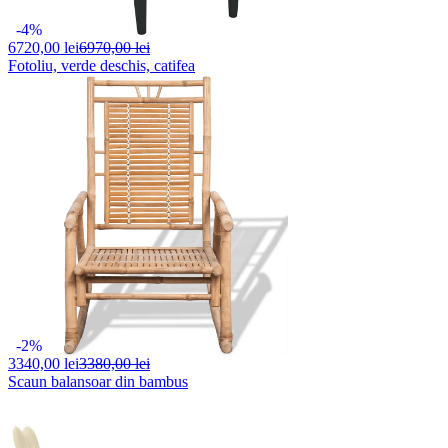
-4%
6720,
00 lei
6970,00 lei
Fotoliu, verde deschis, catifea
-2%
3340,
00 lei
3380,00 lei
Scaun balansoar din bambus