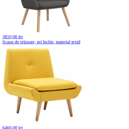
3810,
00 lei
Scaun de relaxare, gri închis, material textil
6460,
00 lei