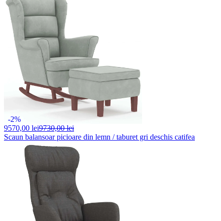
-2%
9570,
00 lei
9730,00 lei
Scaun balansoar picioare din lemn / taburet gri deschis catifea