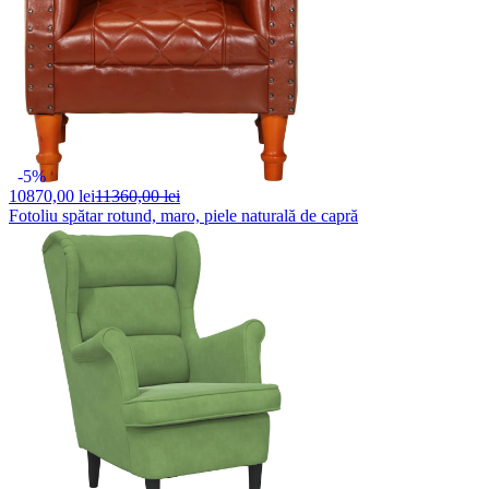
-5%
10870,
00 lei
11360,00 lei
Fotoliu spătar rotund, maro, piele naturală de capră