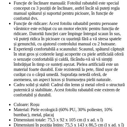
Funcție de înclinare manuală: Fotoliul rabatabil este special
conceput cu 3 poziții de înclinare, astfel încât să puteți regla
manual spătarul și suportul pentru picioare, în funcție de
confortul dvs.
Funcție de ridicare: Acest fotoliu rabatabil pentru persoane
vârstnice este echipat cu un motor electric pentru funcția de
ridicare. Datorită funcției care împinge întregul scaun în sus,
vă puteți ridica în picioare cu ușurință fără a vă stresa spatele
și genunchii, cu ajutorul controlului manual cu 2 butoane.
Experiență confortabilă a scaunului: Scaunul, spătarul căptușit
în strat gros și cotierele largi acoperite cu piele artificială oferă
o senzație confortabilă și caldă, făcându-vă să vă simțiți
îmbrățișat în timp ce sunteți așezat. Pielea artificială este un
material foarte durabil. Este rezistentă la pete, fiind ușor de
curățat cu o cârpă umedă. Suprafața netedă oferă, de
asemenea, un aspect luxos și frumusețea pielii naturale.
Cadru solid și stabil: Cadrul din lemn și metal oferă o structură
puternică și stabilitate. Acest fotoliu rabatabil este extrem de
confortabil și durabil.
Culoare: Roșu
Material: Piele ecologică (60% PU, 30% poliester, 10%
bumbac), metal, placaj
Dimensiuni totale: 75,5 x 92 x 105 cm (l x ad. x î)
Dimensiuni în poziția întins: 75,5 x 143 x 86,5 cm (l x ad. x î)