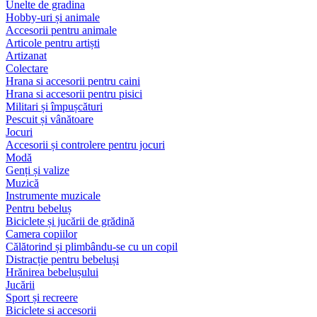
Unelte de gradina
Hobby-uri și animale
Accesorii pentru animale
Articole pentru artiști
Artizanat
Colectare
Hrana si accesorii pentru caini
Hrana si accesorii pentru pisici
Militari și împușcături
Pescuit și vânătoare
Jocuri
Accesorii și controlere pentru jocuri
Modă
Genți și valize
Muzică
Instrumente muzicale
Pentru bebeluș
Biciclete și jucării de grădină
Camera copiilor
Călătorind și plimbându-se cu un copil
Distracție pentru bebeluși
Hrănirea bebelușului
Jucării
Sport și recreere
Biciclete si accesorii