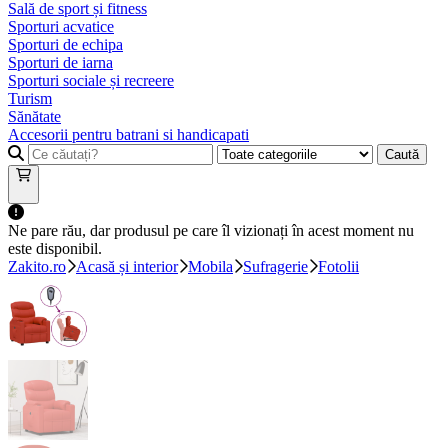
Sală de sport și fitness
Sporturi acvatice
Sporturi de echipa
Sporturi de iarna
Sporturi sociale și recreere
Turism
Sănătate
Accesorii pentru batrani si handicapati
Caută
Ne pare rău, dar produsul pe care îl vizionați în acest moment nu
este disponibil.
Zakito.ro
Acasă și interior
Mobila
Sufragerie
Fotolii