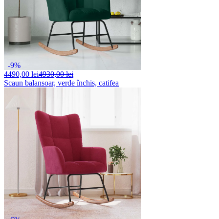
-9%
4490,
00 lei
4930,00 lei
Scaun balansoar, verde închis, catifea