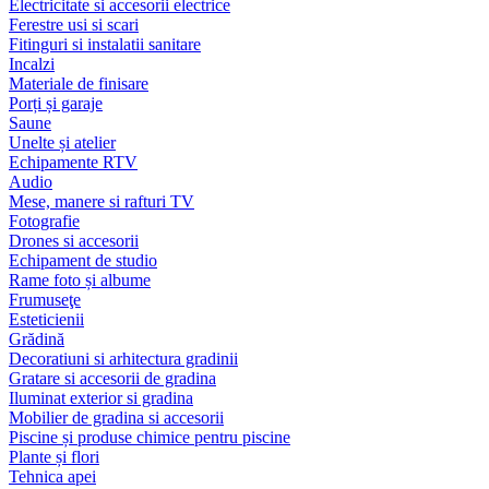
Electricitate si accesorii electrice
Ferestre usi si scari
Fitinguri si instalatii sanitare
Incalzi
Materiale de finisare
Porți și garaje
Saune
Unelte și atelier
Echipamente RTV
Audio
Mese, manere si rafturi TV
Fotografie
Drones si accesorii
Echipament de studio
Rame foto și albume
Frumuseţe
Esteticienii
Grădină
Decoratiuni si arhitectura gradinii
Gratare si accesorii de gradina
Iluminat exterior si gradina
Mobilier de gradina si accesorii
Piscine și produse chimice pentru piscine
Plante și flori
Tehnica apei