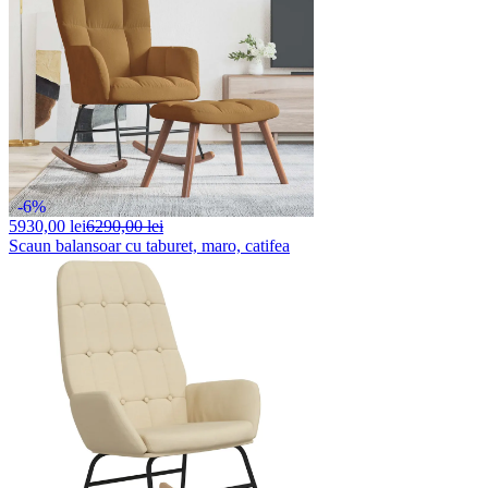
-6%
5930,
00 lei
6290,00 lei
Scaun balansoar cu taburet, maro, catifea