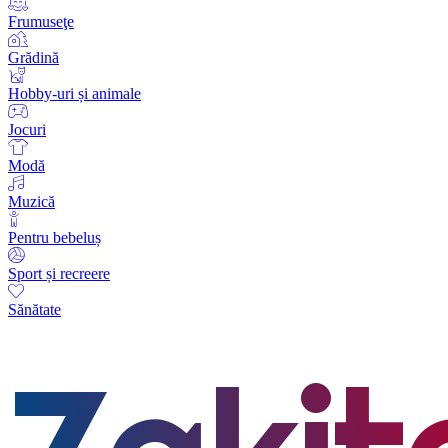
Frumuseţe
Grădină
Hobby-uri și animale
Jocuri
Modă
Muzică
Pentru bebeluș
Sport și recreere
Sănătate