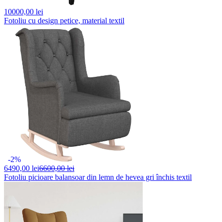
10000,
00 lei
Fotoliu cu design petice, material textil
-2%
6490,
00 lei
6600,00 lei
Fotoliu picioare balansoar din lemn de hevea gri închis textil