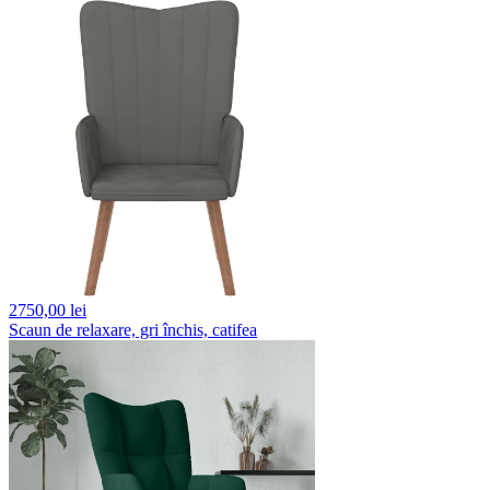
2750,
00 lei
Scaun de relaxare, gri închis, catifea