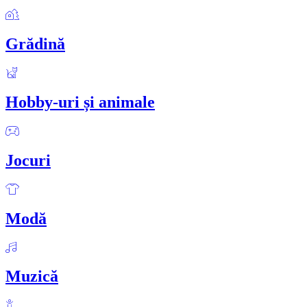
Grădină
Hobby-uri și animale
Jocuri
Modă
Muzică