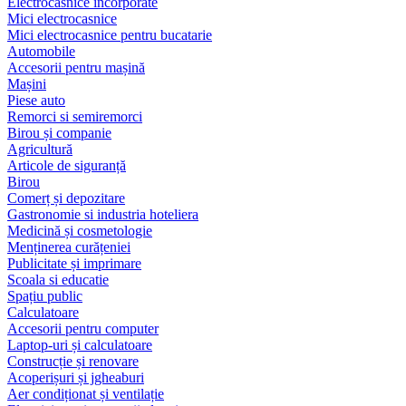
Electrocasnice încorporate
Mici electrocasnice
Mici electrocasnice pentru bucatarie
Automobile
Accesorii pentru mașină
Mașini
Piese auto
Remorci si semiremorci
Birou și companie
Agricultură
Articole de siguranță
Birou
Comerț și depozitare
Gastronomie si industria hoteliera
Medicină și cosmetologie
Menținerea curățeniei
Publicitate și imprimare
Scoala si educatie
Spațiu public
Calculatoare
Accesorii pentru computer
Laptop-uri și calculatoare
Construcție și renovare
Acoperișuri și jgheaburi
Aer condiționat și ventilație