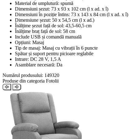
Material de umplutură: spumă
Dimensiuni șezut: 73 x 93 x 102 cm (l x ad. x î)
Dimensiuni în poziție întins: 73 x 143 x 84 cm (l x ad. x î)
Dimensiune șezut: 50 x 54,5 cm (l x ad.)
Înălțime șezut față de sol: 43,5-60,5 cm
Înălțime braț față de sol: 58 cm
Include USB și comandă manuală
Opțiuni: Masaj
Tip de masaj: Masaj cu vibrații în 6 puncte
Spătar și suport pentru picioare reglabile
Intrare: DC 28 V, 1,5 A
Asamblare necesară: Da
Numărul produsului: 149320
Produse din categoria Fotolii