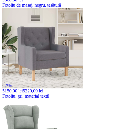
Fotoliu de masaj, negru, țesătură
-2%
5150,
00 lei
5220,00 lei
Fotoliu, gri, material textil