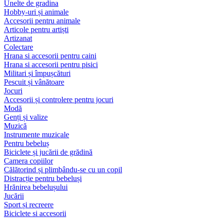
Unelte de gradina
Hobby-uri și animale
Accesorii pentru animale
Articole pentru artiști
Artizanat
Colectare
Hrana si accesorii pentru caini
Hrana si accesorii pentru pisici
Militari și împușcături
Pescuit și vânătoare
Jocuri
Accesorii și controlere pentru jocuri
Modă
Genți și valize
Muzică
Instrumente muzicale
Pentru bebeluș
Biciclete și jucării de grădină
Camera copiilor
Călătorind și plimbându-se cu un copil
Distracție pentru bebeluși
Hrănirea bebelușului
Jucării
Sport și recreere
Biciclete si accesorii