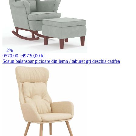
-2%
9570,
00 lei
9730,00 lei
Scaun balansoar picioare din lemn / taburet gri deschis catifea