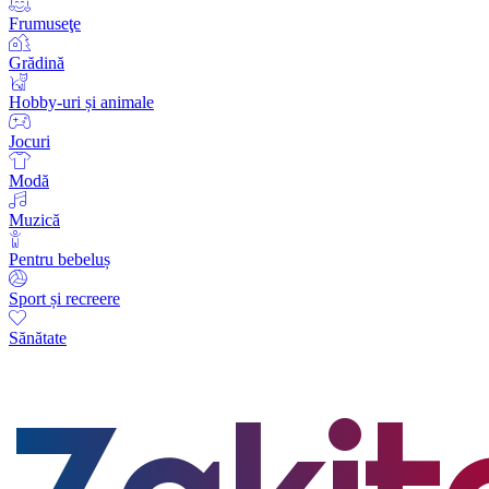
Frumuseţe
Grădină
Hobby-uri și animale
Jocuri
Modă
Muzică
Pentru bebeluș
Sport și recreere
Sănătate