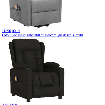
11890,
00 lei
Fotoliu de masaj rabatabil cu ridicare, gri deschis, textil
9060,
00 lei