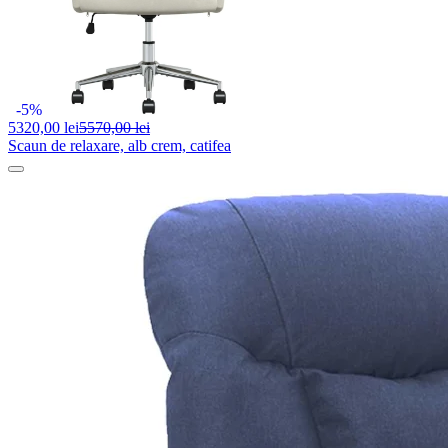
-5%
5320,
00 lei
5570,00 lei
Scaun de relaxare, alb crem, catifea