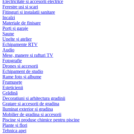
Electricitate si accesorii electrice
Ferestre usi si scari
Fitinguri si instalatii sanitare
Incalzi
Materiale de finisare
Porți și garaje
Saune
Unelte și atelier
Echipamente RTV
Audio
Mese, manere si rafturi TV
Fotografie
Drones si accesorii
Echipament de studio
Rame foto și albume
Frumuseţe
Esteticienii
Grădină
Decoratiuni si arhitectura gradinii
Gratare si accesorii de gradina
Iluminat exterior si gradina
Mobilier de gradina si accesorii
Piscine și produse chimice pentru piscine
Plante și flori
Tehnica apei