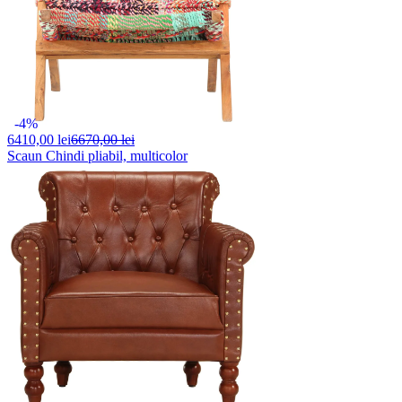
-4%
6410,
00 lei
6670,00 lei
Scaun Chindi pliabil, multicolor