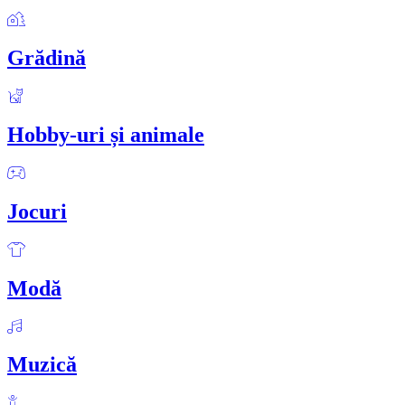
Grădină
Hobby-uri și animale
Jocuri
Modă
Muzică