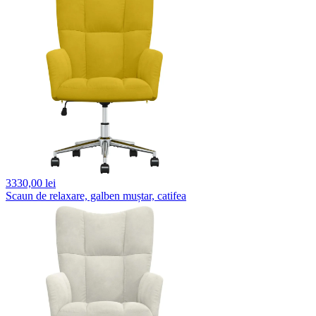
3330,
00 lei
Scaun de relaxare, galben muștar, catifea