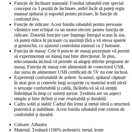
Funcție de înclinare manuală: Fotoliul rabatabil este special
conceput cu 3 poziții de înclinare, astfel încât să puteți regla
manual spătarul și suportul pentru picioare, în funcție de
confortul dvs.
Funcție de ridicare: Acest fotoliu rabatabil pentru persoane
vârstnice este echipat cu un motor electric pentru funcția de
ridicare. Datorită funcției care împinge întregul scaun în sus,
vă puteți ridica în picioare cu ușurință fără a vă stresa spatele
și genunchii, cu ajutorul controlului manual cu 2 butoane.
Funcția de masaj: Cele 6 puncte de masaj prezentate vă permit
să experimentați un masaj mai bine direcționat. În plus,
telecomanda inclusă vă permite să alegeți diferite programe de
masaj. Funcția de masaj este alimentată de conectorul USB,
dar sursa de alimentare USB certificată de 5V nu este inclusă.
Experiență confortabilă de ședere: Scaunul, spătarul căptușit
în strat gros și cotierele largi acoperite cu material textil oferă
o senzație confortabilă și caldă, făcându-vă să vă simțiți
îmbrățișat în timp ce sunteți așezat. Țesătura are un aspect
simplu și bine definit și este respirabilă și durabilă.
Cadru solid și stabil: Cadrul din lemn și metal oferă o structură
puternică și stabilitate. Acest fotoliu rabatabil este extrem de
confortabil și durabil.
Culoare: Albastru
Material: Țesătură (100% poliester), metal, lemn