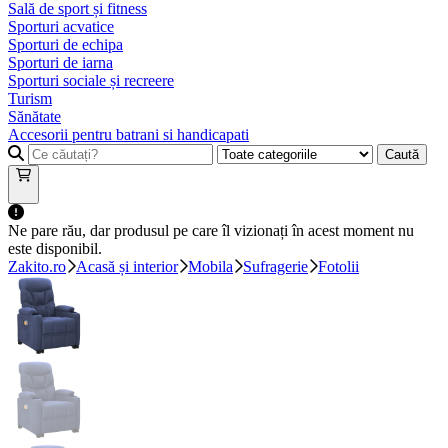
Sală de sport și fitness
Sporturi acvatice
Sporturi de echipa
Sporturi de iarna
Sporturi sociale și recreere
Turism
Sănătate
Accesorii pentru batrani si handicapati
Caută
Ne pare rău, dar produsul pe care îl vizionați în acest moment nu
este disponibil.
Zakito.ro
Acasă și interior
Mobila
Sufragerie
Fotolii