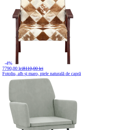
-4%
7790,
00 lei
8110,00 lei
Fotoliu, alb și maro, piele naturală de capră