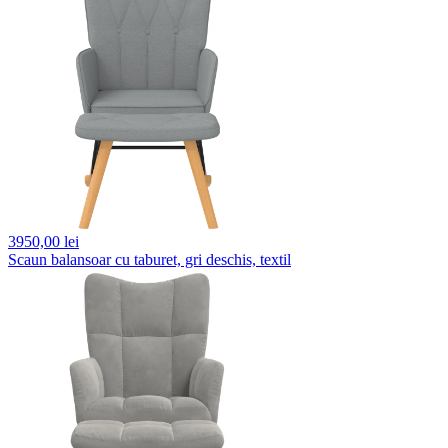
3950,
00 lei
Scaun balansoar cu taburet, gri deschis, textil