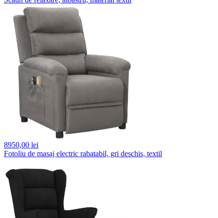
8950,
00 lei
Fotoliu de masaj electric rabatabil, gri deschis, textil