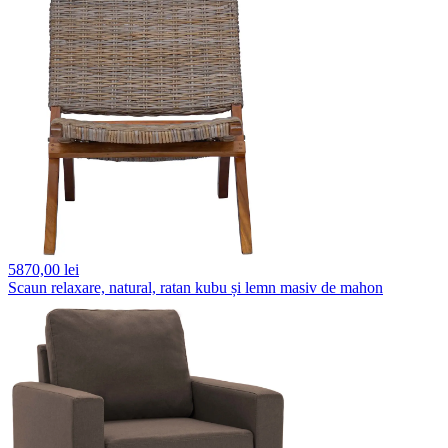
5870,
00 lei
Scaun relaxare, natural, ratan kubu și lemn masiv de mahon