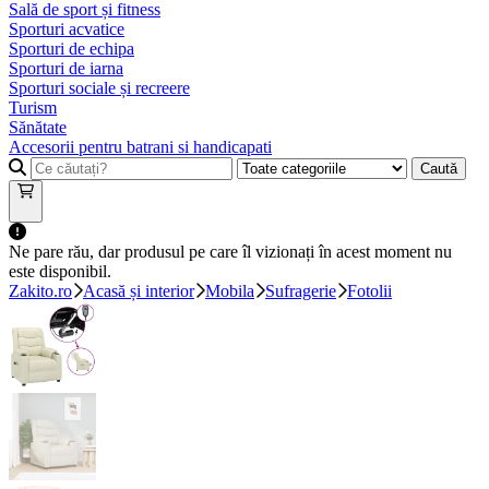
Sală de sport și fitness
Sporturi acvatice
Sporturi de echipa
Sporturi de iarna
Sporturi sociale și recreere
Turism
Sănătate
Accesorii pentru batrani si handicapati
Caută
Ne pare rău, dar produsul pe care îl vizionați în acest moment nu
este disponibil.
Zakito.ro
Acasă și interior
Mobila
Sufragerie
Fotolii