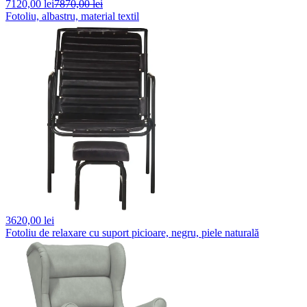
7120,
00 lei
7870,00 lei
Fotoliu, albastru, material textil
3620,
00 lei
Fotoliu de relaxare cu suport picioare, negru, piele naturală