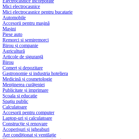
Electrocasnice încorporate
Mici electrocasnice
Mici electrocasnice pentru bucatarie
Automobile
Accesorii pentru mașină
Mașini
Piese auto
Remorci si semiremorci
Birou și companie
Agricultură
Articole de siguranță
Birou
Comerț și depozitare
Gastronomie si industria hoteliera
Medicină și cosmetologie
Menținerea curățeniei
Publicitate și imprimare
Scoala si educatie
Spațiu public
Calculatoare
Accesorii pentru computer
Laptop-uri și calculatoare
Construcție și renovare
Acoperișuri și jgheaburi
Aer condiționat și ventilație