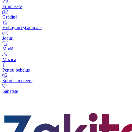
Frumuseţe
Grădină
Hobby-uri și animale
Jocuri
Modă
Muzică
Pentru bebeluș
Sport și recreere
Sănătate