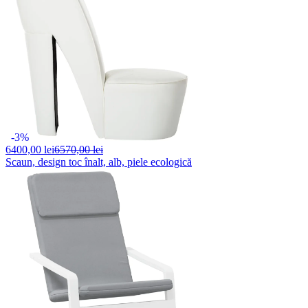
-3%
6400,
00 lei
6570,00 lei
Scaun, design toc înalt, alb, piele ecologică