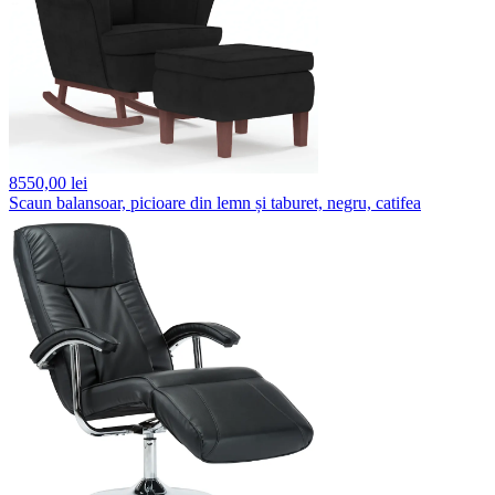
8550,
00 lei
Scaun balansoar, picioare din lemn și taburet, negru, catifea