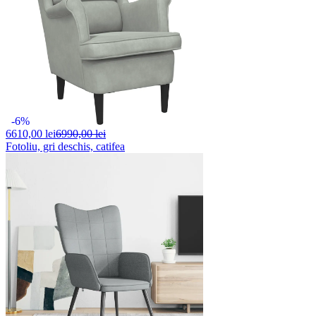
-6%
6610,
00 lei
6990,00 lei
Fotoliu, gri deschis, catifea