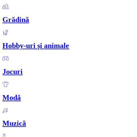
Grădină
Hobby-uri și animale
Jocuri
Modă
Muzică