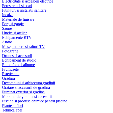
Electricitate si accesorii electrice
Ferestre usi si scari
Fitinguri si instalatii sanitare
Incalzi
Materiale de finisare
Porți și garaje
Saune
Unelte și atelier
Echipamente RTV
Audio
Mese, manere si rafturi TV
Fotografie
Drones si accesorii
Echipament de studio
Rame foto și albume
Frumuseţe
Esteticienii
Grădină
Decoratiuni si arhitectura gradinii
Gratare si accesorii de gradina
Iluminat exterior si gradina
Mobilier de gradina si accesorii
Piscine și produse chimice pentru piscine
Plante și flori
Tehnica apei