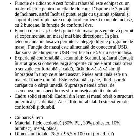
Funcție de ridicare: Acest fotoliu rabatabil este echipat cu un
motor electric pentru funcția de ridicare. Dispune de 3 poziții
de înclinare, astfel încât să puteți regla cu ușurință spătarul și
suportul pentru picioare cu ajutorul comenzii manuale incluse,
cu 2 butoane, în funcție de confortul dvs.
Funcția de masaj: Cele 6 puncte de masaj prezentate vă permit
să experimentați un masaj mai bine direcționat. În plus,
telecomanda inclusă vă permite să alegeți diferite programe de
masaj. Funcția de masaj este alimentată de conectorul USB,
dar sursa de alimentare USB certificată de 5V nu este inclusă.
Experiență confortabilă a scaunului: Scaunul, spătarul căptușit
în strat gros și cotierele largi acoperite cu piele artificială oferă
o senzație confortabilă și caldă, făcându-vă să vă simțiți
îmbrățișat în timp ce sunteți așezat. Pielea artificială este un
material foarte durabil. Este rezistentă la pete, fiind ușor de
curățat cu o cârpă umedă. Suprafața netedă oferă, de
asemenea, un aspect luxos și frumusețea pielii naturale.
Cadru solid și stabil: Cadrul din lemn și metal oferă o structură
puternică și stabilitate. Acest fotoliu rabatabil este extrem de
confortabil și durabil.
Culoare: Crem
Material: Piele ecologică (60% PU, 30% poliester, 10%
bumbac), metal, placaj
Dimensiuni totale: 78,5 x 95,5 x 100 cm (l x ad. x î)