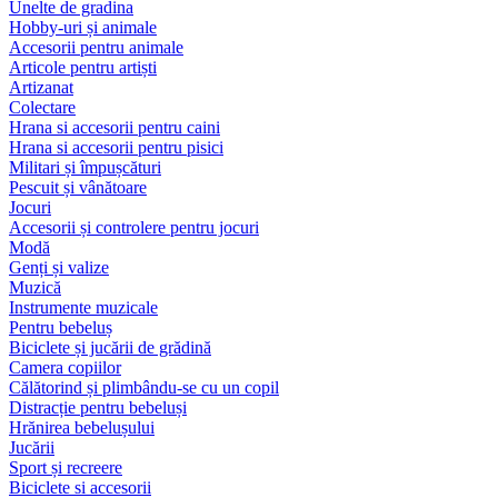
Unelte de gradina
Hobby-uri și animale
Accesorii pentru animale
Articole pentru artiști
Artizanat
Colectare
Hrana si accesorii pentru caini
Hrana si accesorii pentru pisici
Militari și împușcături
Pescuit și vânătoare
Jocuri
Accesorii și controlere pentru jocuri
Modă
Genți și valize
Muzică
Instrumente muzicale
Pentru bebeluș
Biciclete și jucării de grădină
Camera copiilor
Călătorind și plimbându-se cu un copil
Distracție pentru bebeluși
Hrănirea bebelușului
Jucării
Sport și recreere
Biciclete si accesorii