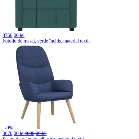
8760,
00 lei
Fotoliu de masaj, verde închis, material textil
-9%
3670,
00 lei
4000,00 lei
Scaun de relaxare, albastru, material textil