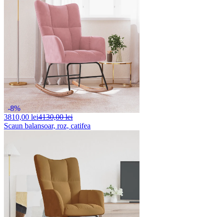
-8%
3810,
00 lei
4130,00 lei
Scaun balansoar, roz, catifea