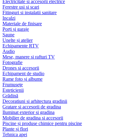
Electricitate si accesorii electrice
Ferestre usi si scari
Fitinguri si instalatii sanitare
Incalzi
Materiale de finisare
Porți și garaje
Saune
Unelte și atelier
Echipamente RTV
Audio
Mese, manere si rafturi TV
Fotografie
Drones si accesorii
Echipament de studio
Rame foto și albume
Frumuseţe
Esteticienii
Grădină
Decoratiuni si arhitectura gradinii
Gratare si accesorii de gradina
Iluminat exterior si gradina
Mobilier de gradina si accesorii
Piscine și produse chimice pentru piscine
Plante și flori
Tehnica apei