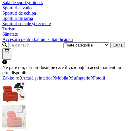
Sală de sport și fitness
Sporturi acvatice
Sporturi de echipa
Sporturi de iarna
Sporturi sociale și recreere
Turism
Sănătate
Accesorii pentru batrani si handicapati
Caută
Ne pare rău, dar produsul pe care îl vizionați în acest moment nu
este disponibil.
Zakito.ro
Acasă și interior
Mobila
Sufragerie
Fotolii