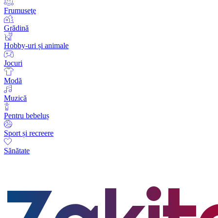
Frumuseţe
Grădină
Hobby-uri și animale
Jocuri
Modă
Muzică
Pentru bebeluș
Sport și recreere
Sănătate