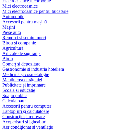
Electrocasnice încorporate
Mici electrocasnice
Mici electrocasnice pentru bucatarie
Automobile
Accesorii pentru mașină
Mașini
Piese auto
Remorci si semiremorci
Birou și companie
Agricultură
Articole de siguranță
Birou
Comerț și depozitare
Gastronomie si industria hoteliera
Medicină și cosmetologie
Menținerea curățeniei
Publicitate și imprimare
Scoala si educatie
Spațiu public
Calculatoare
Accesorii pentru computer
Laptop-uri și calculatoare
Construcție și renovare
Acoperișuri și jgheaburi
Aer condiționat și ventilație