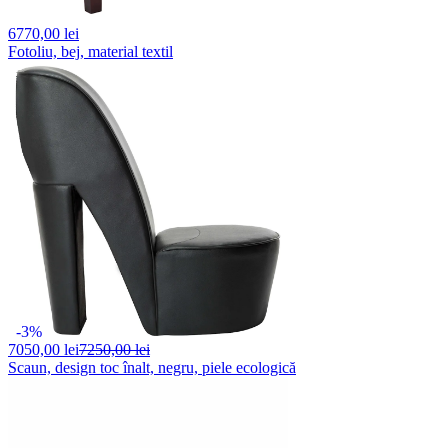
6770,
00 lei
Fotoliu, bej, material textil
-3%
7050,
00 lei
7250,00 lei
Scaun, design toc înalt, negru, piele ecologică