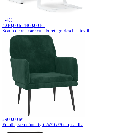
-4%
4210,
00 lei
4360,00 lei
Scaun de relaxare cu taburet, gri deschis, textil
2960,
00 lei
Fotoliu, verde închis, 62x79x79 cm, catifea