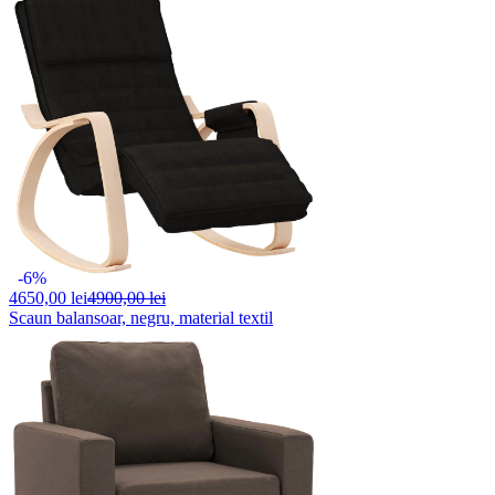
-6%
4650,
00 lei
4900,00 lei
Scaun balansoar, negru, material textil