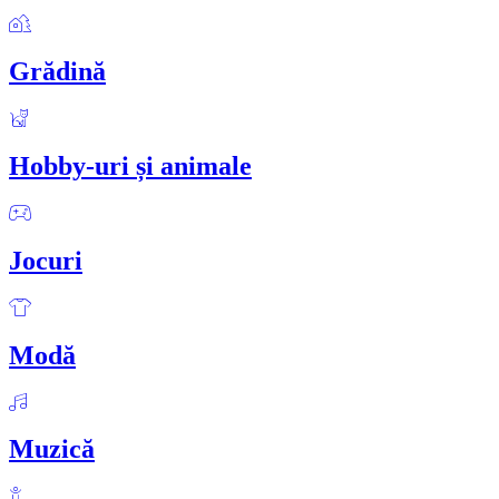
Grădină
Hobby-uri și animale
Jocuri
Modă
Muzică