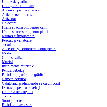
Unelte de gradina
Hobby-uri și animale
Accesorii pentru animale
Articole pentru artiști
Artizanat
Colectare
Hrana si accesorii pentru caini
Hrana si accesorii pentru pisici
Militari și împușcături
Pescuit și vânătoare
Jocuri
Accesorii și controlere pentru jocuri
Modă
Genți și valize
Muzică
Instrumente muzicale
Pentru bebeluș
Biciclete și jucării de grădină
Camera copiilor
Călătorind și plimbându-se cu un copil
Distracție pentru bebeluși
Hrănirea bebelușului
Jucării
Sport și recreere
Biciclete si accesorii