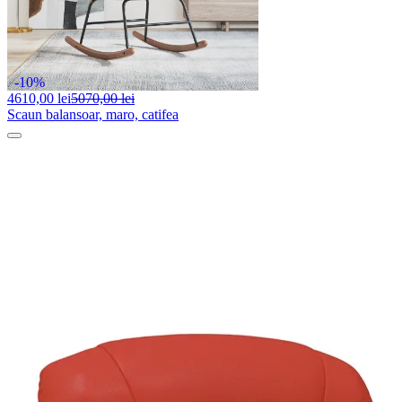
-10%
4610,
00 lei
5070,00 lei
Scaun balansoar, maro, catifea