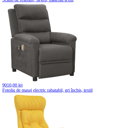
9010,
00 lei
Fotoliu de masaj electric rabatabil, gri închis, textil