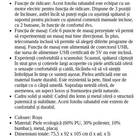
Funcție de ridicare: Acest fotoliu rabatabil este echipat cu un
motor electric pentru funcția de ridicare. Dispune de 3 poziții
de înclinare, astfel încât să puteți regla cu ușurință spătarul și
suportul pentru picioare cu ajutorul comenzii manuale incluse,
cu 2 butoane, în funcție de confortul dvs.
Funcția de masaj: Cele 6 puncte de masaj prezentate vă permit
să experimentați un masaj mai bine direcționat. În plus,
telecomanda inclusă vă permite să alegeți diferite programe de
masaj. Funcția de masaj este alimentată de conectorul USB,
dar sursa de alimentare USB certificată de 5V nu este inclusă.
Experiență confortabilă a scaunului: Scaunul, spătarul căptușit
în strat gros și cotierele largi acoperite cu piele artificială oferă
o senzație confortabilă și caldă, făcându-vă să vă simțiți
îmbrățișat în timp ce sunteți așezat. Pielea artificială este un
material foarte durabil. Este rezistentă la pete, fiind ușor de
curățat cu o cârpă umedă. Suprafața netedă oferă, de
asemenea, un aspect luxos și frumusețea pielii naturale.
Cadru solid și stabil: Cadrul din lemn și metal oferă o structură
puternică și stabilitate. Acest fotoliu rabatabil este extrem de
confortabil și durabil.
Culoare: Roșu
Material: Piele ecologică (60% PU, 30% poliester, 10%
bumbac), metal, placaj
Dimensiuni totale: 75,5 x 92 x 105 cm (l x ad. x î)