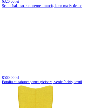
6320,
00 lei
Scaun balansoar cu perne antracit, lemn masiv de tec
8560,
00 lei
Fotoliu cu taburet pentru picioare, verde închis, textil