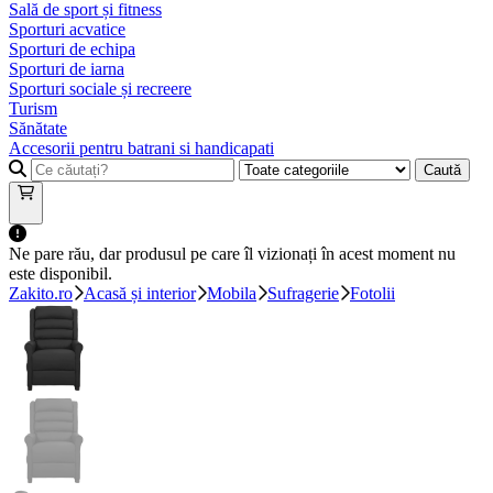
Sală de sport și fitness
Sporturi acvatice
Sporturi de echipa
Sporturi de iarna
Sporturi sociale și recreere
Turism
Sănătate
Accesorii pentru batrani si handicapati
Caută
Ne pare rău, dar produsul pe care îl vizionați în acest moment nu
este disponibil.
Zakito.ro
Acasă și interior
Mobila
Sufragerie
Fotolii