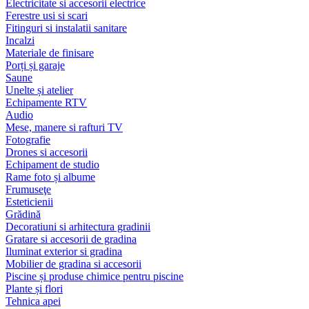
Electricitate si accesorii electrice
Ferestre usi si scari
Fitinguri si instalatii sanitare
Incalzi
Materiale de finisare
Porți și garaje
Saune
Unelte și atelier
Echipamente RTV
Audio
Mese, manere si rafturi TV
Fotografie
Drones si accesorii
Echipament de studio
Rame foto și albume
Frumuseţe
Esteticienii
Grădină
Decoratiuni si arhitectura gradinii
Gratare si accesorii de gradina
Iluminat exterior si gradina
Mobilier de gradina si accesorii
Piscine și produse chimice pentru piscine
Plante și flori
Tehnica apei