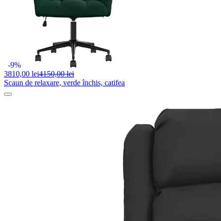
-9%
3810,
00 lei
4150,00 lei
Scaun de relaxare, verde închis, catifea