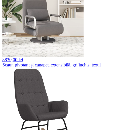
8830,
00 lei
Scaun pivotant și canapea extensibilă, gri închis, textil