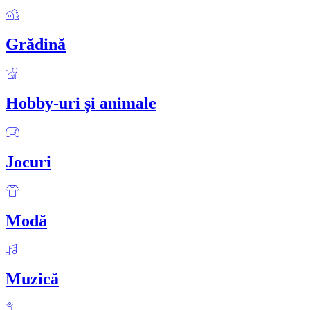
Grădină
Hobby-uri și animale
Jocuri
Modă
Muzică