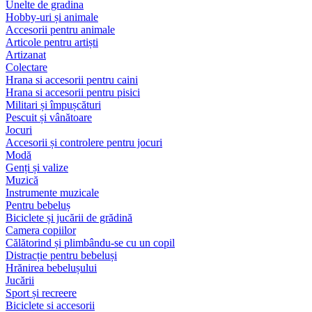
Unelte de gradina
Hobby-uri și animale
Accesorii pentru animale
Articole pentru artiști
Artizanat
Colectare
Hrana si accesorii pentru caini
Hrana si accesorii pentru pisici
Militari și împușcături
Pescuit și vânătoare
Jocuri
Accesorii și controlere pentru jocuri
Modă
Genți și valize
Muzică
Instrumente muzicale
Pentru bebeluș
Biciclete și jucării de grădină
Camera copiilor
Călătorind și plimbându-se cu un copil
Distracție pentru bebeluși
Hrănirea bebelușului
Jucării
Sport și recreere
Biciclete si accesorii