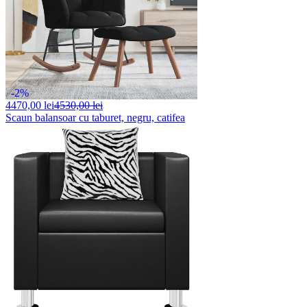
-2%
4470,
00 lei
4530,00 lei
Scaun balansoar cu taburet, negru, catifea