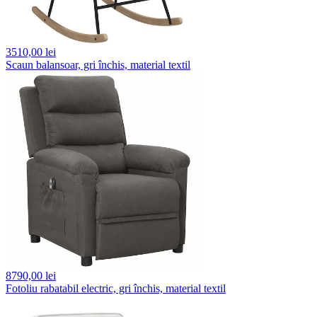
3510,
00 lei
Scaun balansoar, gri închis, material textil
8790,
00 lei
Fotoliu rabatabil electric, gri închis, material textil