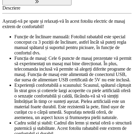
Descriere
Așezați-vă pe spate și relaxați-vă în acest fotoliu electric de masaj
extrem de confortabil!
Funcție de înclinare manuală: Fotoliul rabatabil este special
conceput cu 3 poziții de înclinare, astfel încât să puteți regla
manual spătarul și suportul pentru picioare, în funcție de
confortul dvs.
Funcția de masaj: Cele 6 puncte de masaj prezentate vă permit
să experimentați un masaj mai bine direcționat. În plus,
telecomanda inclusă vă permite să alegeți diferite programe de
masaj. Funcția de masaj este alimentată de conectorul USB,
dar sursa de alimentare USB certificată de 5V nu este inclusă.
Experiență confortabilă a scaunului: Scaunul, spătarul căptușit
în strat gros și cotierele largi acoperite cu piele artificială oferă
o senzație confortabilă și caldă, făcându-vă să vă simțiți
îmbrățișat în timp ce sunteți așezat. Pielea artificială este un
material foarte durabil. Este rezistentă la pete, fiind ușor de
curățat cu o cârpă umedă. Suprafața netedă oferă, de
asemenea, un aspect luxos și frumusețea pielii naturale.
Cadru solid și stabil: Cadrul din lemn și metal oferă o structură
puternică și stabilitate. Acest fotoliu rabatabil este extrem de
confortabil și durabil.