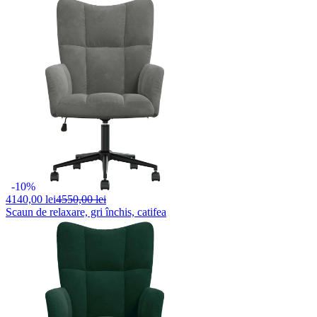
-10%
4140,
00 lei
4550,00 lei
Scaun de relaxare, gri închis, catifea