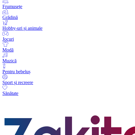
Frumuseţe
Grădină
Hobby-uri și animale
Jocuri
Modă
Muzică
Pentru bebeluș
Sport și recreere
Sănătate