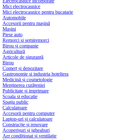
Electrocasnice încorporate
Mici electrocasnice
Mici electrocasnice pentru bucatarie
Automobile
Accesorii pentru mașină
Mașini
Piese auto
Remorci si semiremorci
Birou și companie
Agricultură
Articole de siguranță
Birou
Comerț și depozitare
Gastronomie si industria hoteliera
Medicină și cosmetologie
Menținerea curățeniei
Publicitate și imprimare
Scoala si educatie
Spațiu public
Calculatoare
Accesorii pentru computer
Laptop-uri și calculatoare
Construcție și renovare
Acoperișuri și jgheaburi
Aer condiționat și ventilație