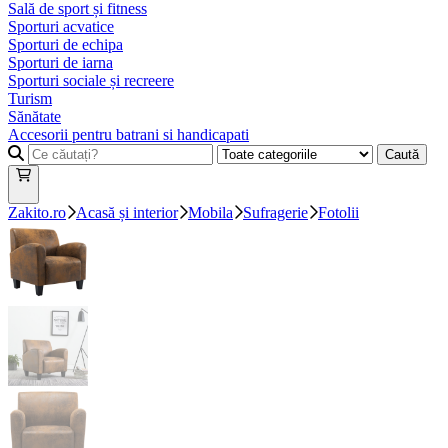
Sală de sport și fitness
Sporturi acvatice
Sporturi de echipa
Sporturi de iarna
Sporturi sociale și recreere
Turism
Sănătate
Accesorii pentru batrani si handicapati
Caută
Zakito.ro
Acasă și interior
Mobila
Sufragerie
Fotolii