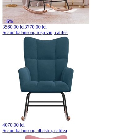
-6%
3560,
00 lei
3770,00 lei
Scaun balansoar, roșu vin, catifea
4070,
00 lei
Scaun balansoar, albastru, catifea