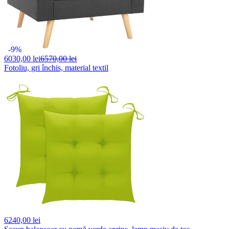
-9%
6030,
00 lei
6570,00 lei
Fotoliu, gri închis, material textil
6240,
00 lei