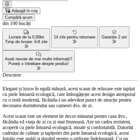
Adaugă în coș
Cumpără acum
din 100 bucăți
Livrare de la 0,00lei
14 zile pentru returnare
Garanție 2 ani
Timp de livrare: 6-8 zile
Aveți nevoie de mai multe informații?
Puneți o întrebare despre produs!
Descriere
Elegant și luxos în egală măsură, acest scaun de relaxare este tapițat
cu piele întoarsă ecologică, care îmbogățește acest design atemporal
cu o notă modernă, făcându-l un adevărat punct de atracție pentru
decorarea dormitorului sau camerei dvs. de zi.
Acest scaun este un element de decor minunat pentru casa dvs.,
făcându-vă viața de zi cu zi mai frumoasă. Are un cadru rezistent,
acoperit cu piele întoarsă ecologică, moale și confortabilă. Datorită
cadrului de calitate și tapițeriei din piele întoarsă ecologică, acest
fotoliu este stabil și durabil pentru o utilizare îndelungată. Cu un