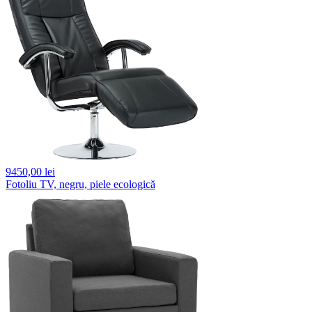
9450,
00 lei
Fotoliu TV, negru, piele ecologică