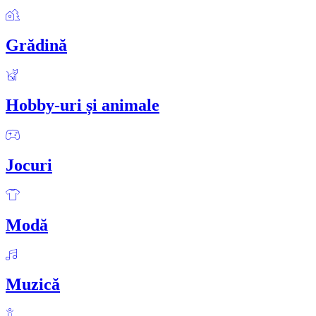
Grădină
Hobby-uri și animale
Jocuri
Modă
Muzică