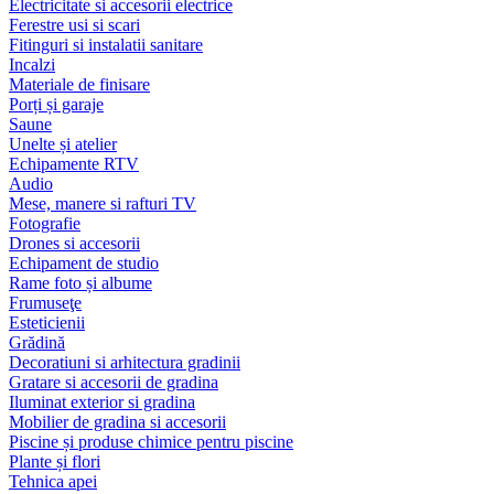
Electricitate si accesorii electrice
Ferestre usi si scari
Fitinguri si instalatii sanitare
Incalzi
Materiale de finisare
Porți și garaje
Saune
Unelte și atelier
Echipamente RTV
Audio
Mese, manere si rafturi TV
Fotografie
Drones si accesorii
Echipament de studio
Rame foto și albume
Frumuseţe
Esteticienii
Grădină
Decoratiuni si arhitectura gradinii
Gratare si accesorii de gradina
Iluminat exterior si gradina
Mobilier de gradina si accesorii
Piscine și produse chimice pentru piscine
Plante și flori
Tehnica apei