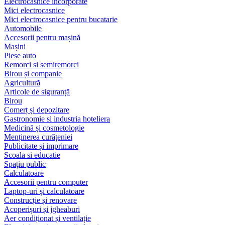
Electrocasnice încorporate
Mici electrocasnice
Mici electrocasnice pentru bucatarie
Automobile
Accesorii pentru mașină
Mașini
Piese auto
Remorci si semiremorci
Birou și companie
Agricultură
Articole de siguranță
Birou
Comerț și depozitare
Gastronomie si industria hoteliera
Medicină și cosmetologie
Menținerea curățeniei
Publicitate și imprimare
Scoala si educatie
Spațiu public
Calculatoare
Accesorii pentru computer
Laptop-uri și calculatoare
Construcție și renovare
Acoperișuri și jgheaburi
Aer condiționat și ventilație