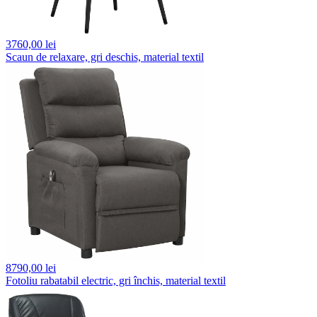
3760,
00 lei
Scaun de relaxare, gri deschis, material textil
8790,
00 lei
Fotoliu rabatabil electric, gri închis, material textil