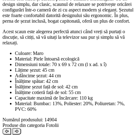
design simplu, dar clasic, scaunul de relaxare se potrivește oricărei
configurări într-o cameră de zi cu aspect modern și elegant. Șezutul
este foarte confortabil datorită designului său ergonomic. În plus,
perna de șezut inclusă, bogat capitonată, oferă un plus de confort.
Acest scaun este alegerea perfectă atunci când vreți să purtați o
discuție, să citiți, să vă uitați la televizor sau pur și simplu să vă
relaxați.
Culoare: Maro
Material: Piele întoarsă ecologică
Dimensiuni totale: 70 x 69 x 72 cm (l x ad. x î)
Lățime șezut: 45 cm
Adâncime șezut: 44 cm
Înălțime spătar: 42 cm
Înălțime șezut față de sol: 42 cm
Înălțime cotieră față de sol: 55 cm
Capacitate maximă de încărcare: 110 kg
Material: Bumbac: 13%, Poliester: 20%, Poliuretan: 7%,
PVC: 60%
Numărul produsului: 14904
Produse din categoria Fotolii