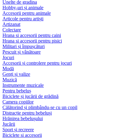
Unelte de gradina
Hobby-uri și animale
Accesorii pentru animale
Articole pentru artiști
Artizanat
Colectare
Hrana si accesorii pentru caini
Hrana si accesorii pentru pisici
Militari și împușcături
Pescuit și vânătoare
Jocuri
Accesorii și controlere pentru jocuri
Modă
Genți și valize
Muzică
Instrumente muzicale
Pentru bebeluș
Biciclete și jucării de grădină
Camera copiilor
Călătorind și plimbându-se cu un copil
Distracție pentru bebeluși
Hrănirea bebelușului
Jucării
Sport și recreere
Biciclete si accesorii