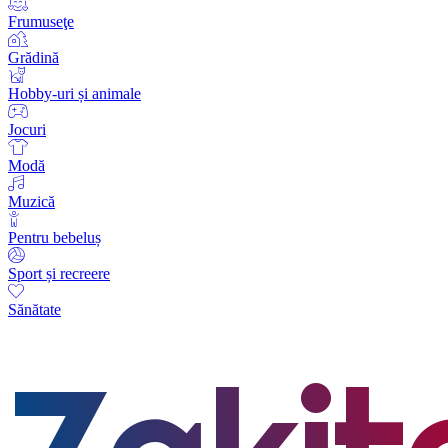
Frumuseţe
Grădină
Hobby-uri și animale
Jocuri
Modă
Muzică
Pentru bebeluș
Sport și recreere
Sănătate