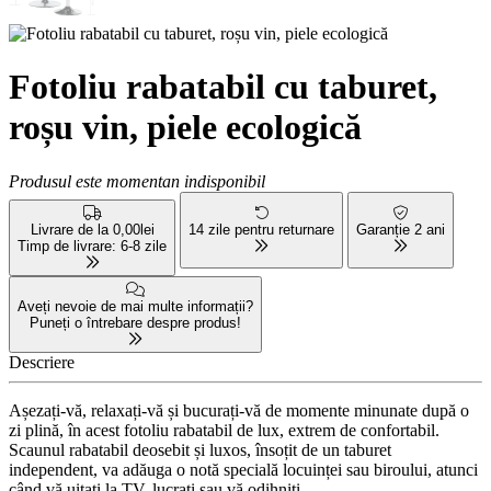
Fotoliu rabatabil cu taburet,
roșu vin, piele ecologică
Produsul este momentan indisponibil
Livrare de la 0,00lei
14 zile pentru returnare
Garanție 2 ani
Timp de livrare: 6-8 zile
Aveți nevoie de mai multe informații?
Puneți o întrebare despre produs!
Descriere
Așezați-vă, relaxați-vă și bucurați-vă de momente minunate după o
zi plină, în acest fotoliu rabatabil de lux, extrem de confortabil.
Scaunul rabatabil deosebit și luxos, însoțit de un taburet
independent, va adăuga o notă specială locuinței sau biroului, atunci
când vă uitați la TV, lucrați sau vă odihniți.