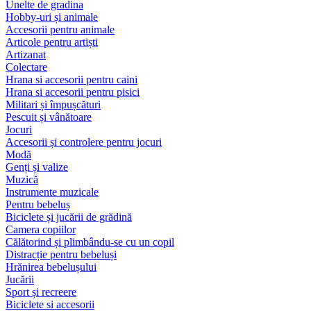
Unelte de gradina
Hobby-uri și animale
Accesorii pentru animale
Articole pentru artiști
Artizanat
Colectare
Hrana si accesorii pentru caini
Hrana si accesorii pentru pisici
Militari și împușcături
Pescuit și vânătoare
Jocuri
Accesorii și controlere pentru jocuri
Modă
Genți și valize
Muzică
Instrumente muzicale
Pentru bebeluș
Biciclete și jucării de grădină
Camera copiilor
Călătorind și plimbându-se cu un copil
Distracție pentru bebeluși
Hrănirea bebelușului
Jucării
Sport și recreere
Biciclete si accesorii