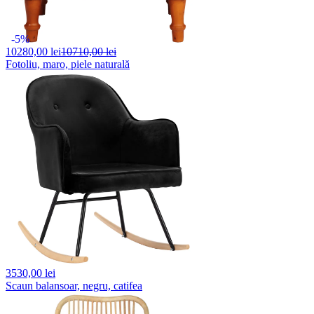
-5%
10280,
00 lei
10710,00 lei
Fotoliu, maro, piele naturală
3530,
00 lei
Scaun balansoar, negru, catifea