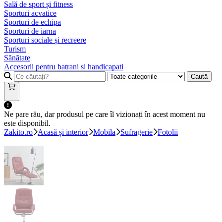
Sală de sport și fitness
Sporturi acvatice
Sporturi de echipa
Sporturi de iarna
Sporturi sociale și recreere
Turism
Sănătate
Accesorii pentru batrani si handicapati
Caută
Ne pare rău, dar produsul pe care îl vizionați în acest moment nu
este disponibil.
Zakito.ro
Acasă și interior
Mobila
Sufragerie
Fotolii