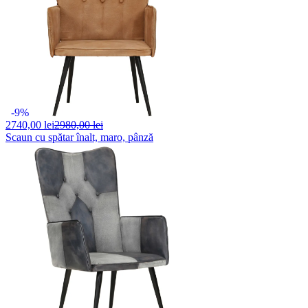
-9%
2740,
00 lei
2980,00 lei
Scaun cu spătar înalt, maro, pânză