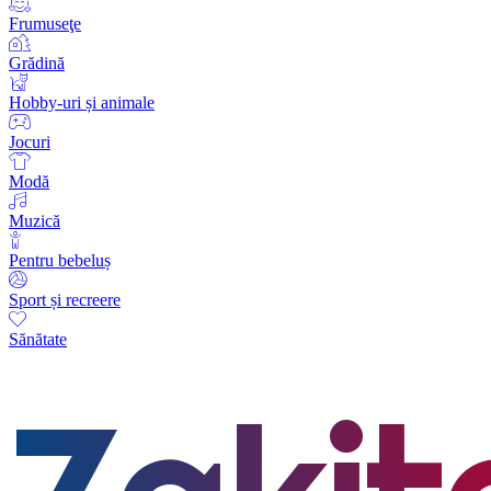
Frumuseţe
Grădină
Hobby-uri și animale
Jocuri
Modă
Muzică
Pentru bebeluș
Sport și recreere
Sănătate