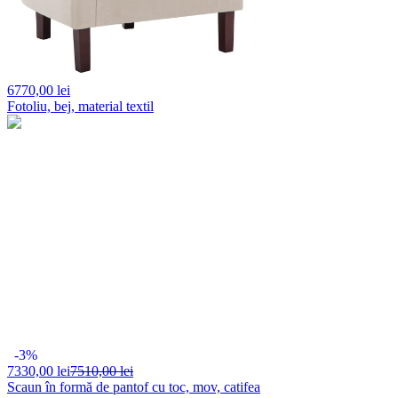
6770,
00 lei
Fotoliu, bej, material textil
-3%
7330,
00 lei
7510,00 lei
Scaun în formă de pantof cu toc, mov, catifea