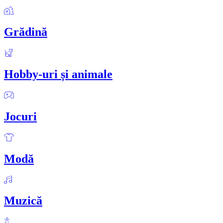
Grădină
Hobby-uri și animale
Jocuri
Modă
Muzică