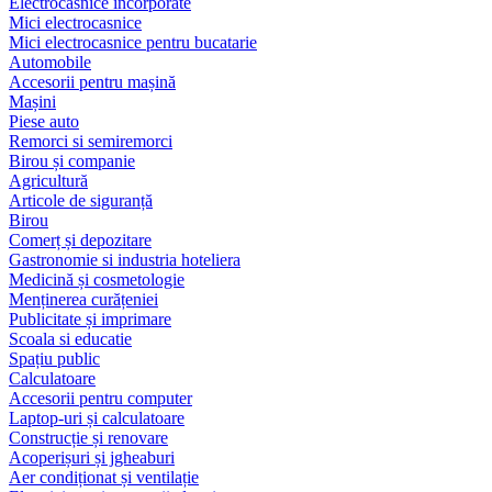
Electrocasnice încorporate
Mici electrocasnice
Mici electrocasnice pentru bucatarie
Automobile
Accesorii pentru mașină
Mașini
Piese auto
Remorci si semiremorci
Birou și companie
Agricultură
Articole de siguranță
Birou
Comerț și depozitare
Gastronomie si industria hoteliera
Medicină și cosmetologie
Menținerea curățeniei
Publicitate și imprimare
Scoala si educatie
Spațiu public
Calculatoare
Accesorii pentru computer
Laptop-uri și calculatoare
Construcție și renovare
Acoperișuri și jgheaburi
Aer condiționat și ventilație