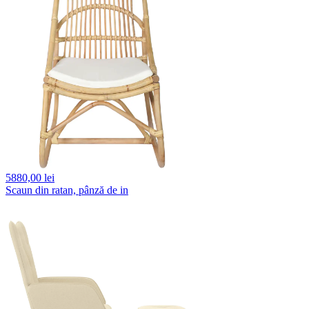
5880,
00 lei
Scaun din ratan, pânză de in