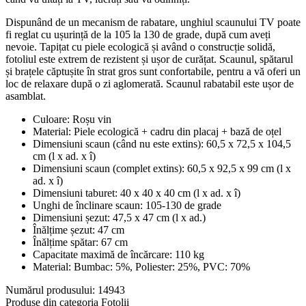
Dispunând de un mecanism de rabatare, unghiul scaunului TV poate
fi reglat cu ușurință de la 105 la 130 de grade, după cum aveți
nevoie. Tapițat cu piele ecologică și având o construcție solidă,
fotoliul este extrem de rezistent și ușor de curățat. Scaunul, spătarul
și brațele căptușite în strat gros sunt confortabile, pentru a vă oferi un
loc de relaxare după o zi aglomerată. Scaunul rabatabil este ușor de
asamblat.
Culoare: Roșu vin
Material: Piele ecologică + cadru din placaj + bază de oțel
Dimensiuni scaun (când nu este extins): 60,5 x 72,5 x 104,5
cm (l x ad. x î)
Dimensiuni scaun (complet extins): 60,5 x 92,5 x 99 cm (l x
ad. x î)
Dimensiuni taburet: 40 x 40 x 40 cm (l x ad. x î)
Unghi de înclinare scaun: 105-130 de grade
Dimensiuni șezut: 47,5 x 47 cm (l x ad.)
Înălțime șezut: 47 cm
Înălțime spătar: 67 cm
Capacitate maximă de încărcare: 110 kg
Material: Bumbac: 5%, Poliester: 25%, PVC: 70%
Numărul produsului: 14943
Produse din categoria Fotolii