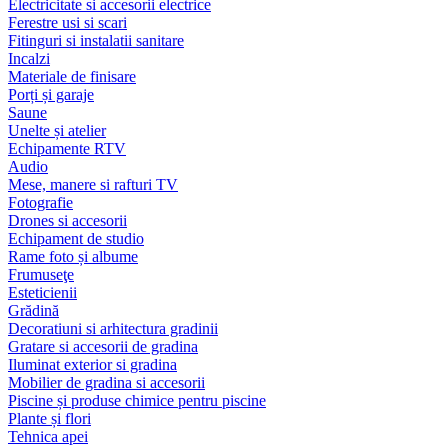
Electricitate si accesorii electrice
Ferestre usi si scari
Fitinguri si instalatii sanitare
Incalzi
Materiale de finisare
Porți și garaje
Saune
Unelte și atelier
Echipamente RTV
Audio
Mese, manere si rafturi TV
Fotografie
Drones si accesorii
Echipament de studio
Rame foto și albume
Frumuseţe
Esteticienii
Grădină
Decoratiuni si arhitectura gradinii
Gratare si accesorii de gradina
Iluminat exterior si gradina
Mobilier de gradina si accesorii
Piscine și produse chimice pentru piscine
Plante și flori
Tehnica apei