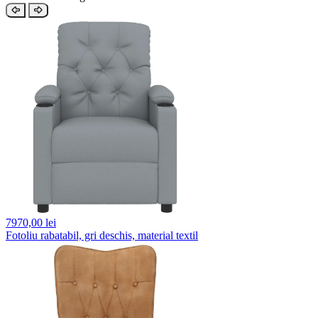
7970,
00 lei
Fotoliu rabatabil, gri deschis, material textil