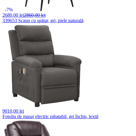
-7%
2680,
00 lei
2860,00 lei
339653 Scaun cu spătar, gri, piele naturală
9010,
00 lei
Fotoliu de masaj electric rabatabil, gri închis, textil