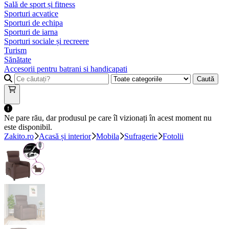
Sală de sport și fitness
Sporturi acvatice
Sporturi de echipa
Sporturi de iarna
Sporturi sociale și recreere
Turism
Sănătate
Accesorii pentru batrani si handicapati
Caută
Ne pare rău, dar produsul pe care îl vizionați în acest moment nu
este disponibil.
Zakito.ro
Acasă și interior
Mobila
Sufragerie
Fotolii