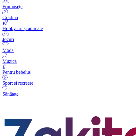
Frumuseţe
Grădină
Hobby-uri și animale
Jocuri
Modă
Muzică
Pentru bebeluș
Sport și recreere
Sănătate