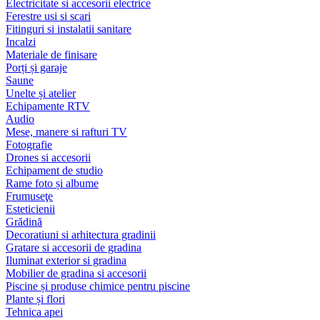
Electricitate si accesorii electrice
Ferestre usi si scari
Fitinguri si instalatii sanitare
Incalzi
Materiale de finisare
Porți și garaje
Saune
Unelte și atelier
Echipamente RTV
Audio
Mese, manere si rafturi TV
Fotografie
Drones si accesorii
Echipament de studio
Rame foto și albume
Frumuseţe
Esteticienii
Grădină
Decoratiuni si arhitectura gradinii
Gratare si accesorii de gradina
Iluminat exterior si gradina
Mobilier de gradina si accesorii
Piscine și produse chimice pentru piscine
Plante și flori
Tehnica apei