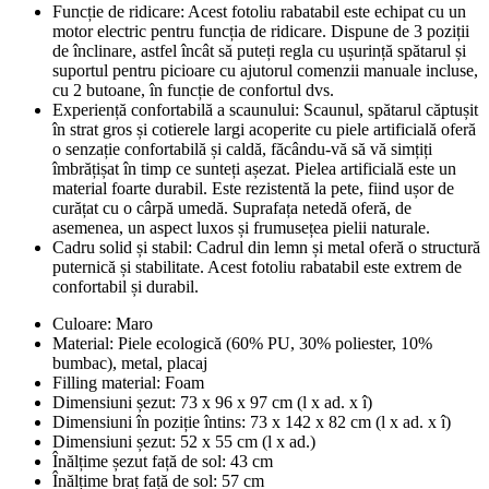
Funcție de ridicare: Acest fotoliu rabatabil este echipat cu un
motor electric pentru funcția de ridicare. Dispune de 3 poziții
de înclinare, astfel încât să puteți regla cu ușurință spătarul și
suportul pentru picioare cu ajutorul comenzii manuale incluse,
cu 2 butoane, în funcție de confortul dvs.
Experiență confortabilă a scaunului: Scaunul, spătarul căptușit
în strat gros și cotierele largi acoperite cu piele artificială oferă
o senzație confortabilă și caldă, făcându-vă să vă simțiți
îmbrățișat în timp ce sunteți așezat. Pielea artificială este un
material foarte durabil. Este rezistentă la pete, fiind ușor de
curățat cu o cârpă umedă. Suprafața netedă oferă, de
asemenea, un aspect luxos și frumusețea pielii naturale.
Cadru solid și stabil: Cadrul din lemn și metal oferă o structură
puternică și stabilitate. Acest fotoliu rabatabil este extrem de
confortabil și durabil.
Culoare: Maro
Material: Piele ecologică (60% PU, 30% poliester, 10%
bumbac), metal, placaj
Filling material: Foam
Dimensiuni șezut: 73 x 96 x 97 cm (l x ad. x î)
Dimensiuni în poziție întins: 73 x 142 x 82 cm (l x ad. x î)
Dimensiuni șezut: 52 x 55 cm (l x ad.)
Înălțime șezut față de sol: 43 cm
Înălțime braț față de sol: 57 cm