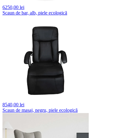
6250,
00 lei
Scaun de bar, alb, piele ecologică
8540,
00 lei
Scaun de masaj, negru, piele ecologică