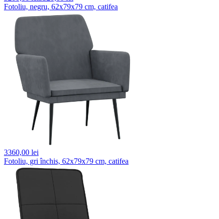
Fotoliu, negru, 62x79x79 cm, catifea
3360,
00 lei
Fotoliu, gri închis, 62x79x79 cm, catifea