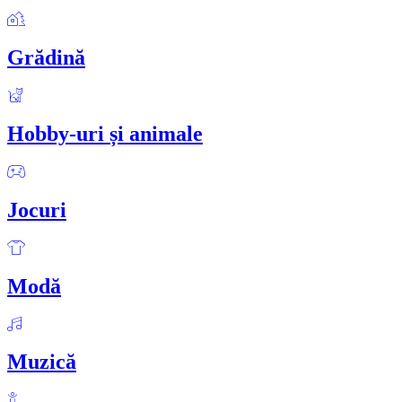
Grădină
Hobby-uri și animale
Jocuri
Modă
Muzică