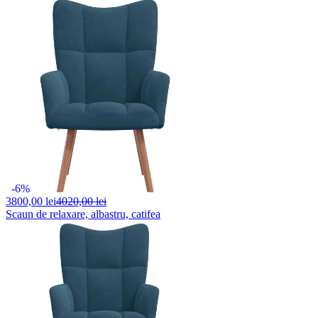
-6%
3800,
00 lei
4020,00 lei
Scaun de relaxare, albastru, catifea