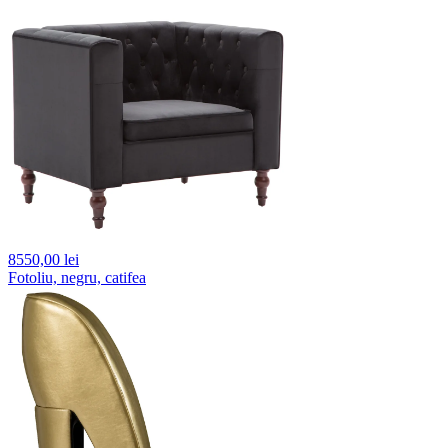
8550,
00 lei
Fotoliu, negru, catifea