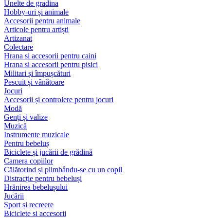
Unelte de gradina
Hobby-uri și animale
Accesorii pentru animale
Articole pentru artiști
Artizanat
Colectare
Hrana si accesorii pentru caini
Hrana si accesorii pentru pisici
Militari și împușcături
Pescuit și vânătoare
Jocuri
Accesorii și controlere pentru jocuri
Modă
Genți și valize
Muzică
Instrumente muzicale
Pentru bebeluș
Biciclete și jucării de grădină
Camera copiilor
Călătorind și plimbându-se cu un copil
Distracție pentru bebeluși
Hrănirea bebelușului
Jucării
Sport și recreere
Biciclete si accesorii