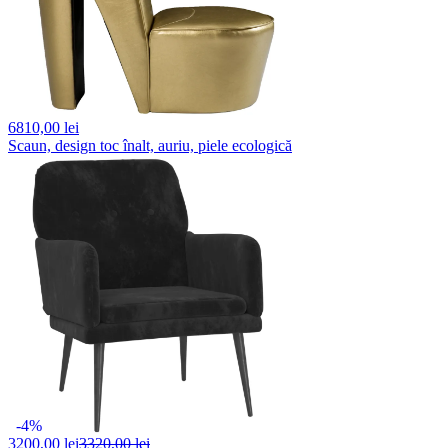
6810,
00 lei
Scaun, design toc înalt, auriu, piele ecologică
-4%
3200,
00 lei
3320,00 lei