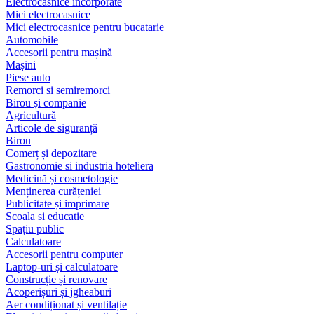
Electrocasnice încorporate
Mici electrocasnice
Mici electrocasnice pentru bucatarie
Automobile
Accesorii pentru mașină
Mașini
Piese auto
Remorci si semiremorci
Birou și companie
Agricultură
Articole de siguranță
Birou
Comerț și depozitare
Gastronomie si industria hoteliera
Medicină și cosmetologie
Menținerea curățeniei
Publicitate și imprimare
Scoala si educatie
Spațiu public
Calculatoare
Accesorii pentru computer
Laptop-uri și calculatoare
Construcție și renovare
Acoperișuri și jgheaburi
Aer condiționat și ventilație