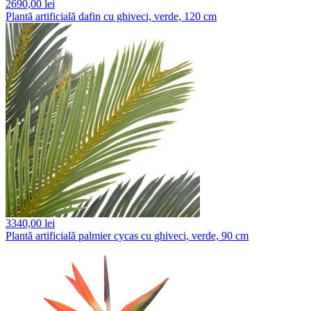
2690,
00 lei
Plantă artificială dafin cu ghiveci, verde, 120 cm
3340,
00 lei
Plantă artificială palmier cycas cu ghiveci, verde, 90 cm