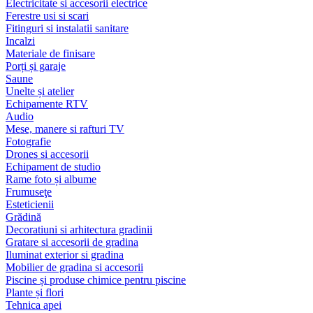
Electricitate si accesorii electrice
Ferestre usi si scari
Fitinguri si instalatii sanitare
Incalzi
Materiale de finisare
Porți și garaje
Saune
Unelte și atelier
Echipamente RTV
Audio
Mese, manere si rafturi TV
Fotografie
Drones si accesorii
Echipament de studio
Rame foto și albume
Frumuseţe
Esteticienii
Grădină
Decoratiuni si arhitectura gradinii
Gratare si accesorii de gradina
Iluminat exterior si gradina
Mobilier de gradina si accesorii
Piscine și produse chimice pentru piscine
Plante și flori
Tehnica apei