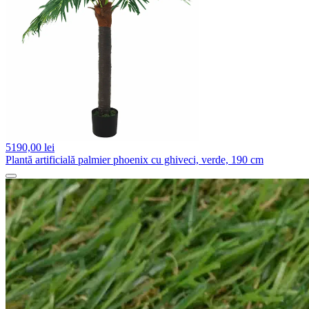
5190,
00 lei
Plantă artificială palmier phoenix cu ghiveci, verde, 190 cm