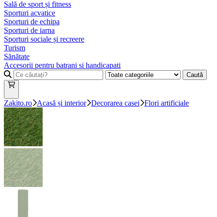
Sală de sport și fitness
Sporturi acvatice
Sporturi de echipa
Sporturi de iarna
Sporturi sociale și recreere
Turism
Sănătate
Accesorii pentru batrani si handicapati
Caută
Zakito.ro
Acasă și interior
Decorarea casei
Flori artificiale