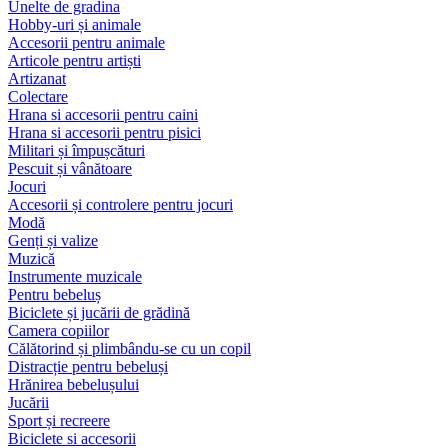
Unelte de gradina
Hobby-uri și animale
Accesorii pentru animale
Articole pentru artiști
Artizanat
Colectare
Hrana si accesorii pentru caini
Hrana si accesorii pentru pisici
Militari și împușcături
Pescuit și vânătoare
Jocuri
Accesorii și controlere pentru jocuri
Modă
Genți și valize
Muzică
Instrumente muzicale
Pentru bebeluș
Biciclete și jucării de grădină
Camera copiilor
Călătorind și plimbându-se cu un copil
Distracție pentru bebeluși
Hrănirea bebelușului
Jucării
Sport și recreere
Biciclete si accesorii