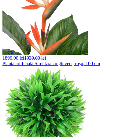
-3%
1890,
00 lei
1930,00 lei
Plantă artificială Strelitzia cu ghiveci, roșu, 100 cm