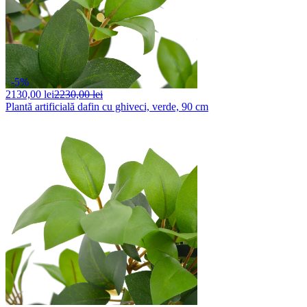
-5%
2130,
00 lei
2230,00 lei
Plantă artificială dafin cu ghiveci, verde, 90 cm