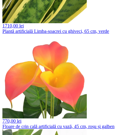
1710,
00 lei
Plantă artificială Limba-soacrei cu ghiveci, 65 cm, verde
770,
00 lei
Floare de crin cală artificială cu vază, 45 cm, roșu și galben