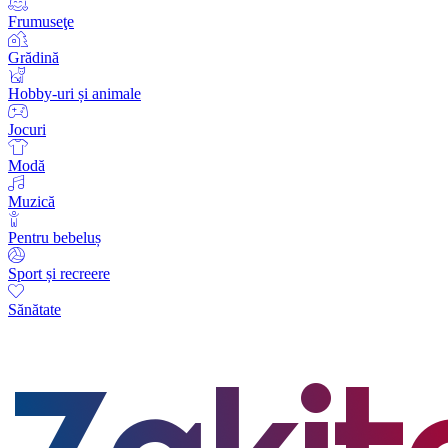
Frumuseţe
Grădină
Hobby-uri și animale
Jocuri
Modă
Muzică
Pentru bebeluș
Sport și recreere
Sănătate