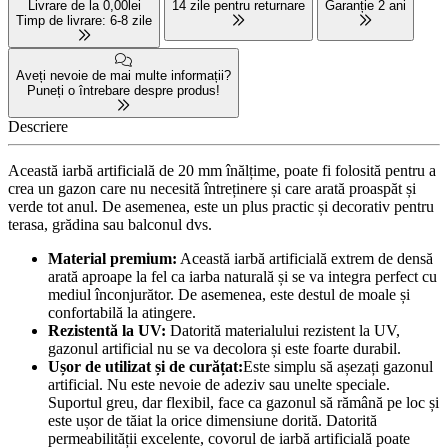
Livrare de la 0,00lei
14 zile pentru returnare
Garanție 2 ani
Timp de livrare: 6-8 zile
Aveți nevoie de mai multe informații?
Puneți o întrebare despre produs!
Descriere
Această iarbă artificială de 20 mm înălțime, poate fi folosită pentru a
crea un gazon care nu necesită întreținere și care arată proaspăt și
verde tot anul. De asemenea, este un plus practic și decorativ pentru
terasa, grădina sau balconul dvs.
Material premium:
Această iarbă artificială extrem de densă
arată aproape la fel ca iarba naturală și se va integra perfect cu
mediul înconjurător. De asemenea, este destul de moale și
confortabilă la atingere.
Rezistentă la UV:
Datorită materialului rezistent la UV,
gazonul artificial nu se va decolora și este foarte durabil.
Ușor de utilizat și de curățat:
Este simplu să așezați gazonul
artificial. Nu este nevoie de adeziv sau unelte speciale.
Suportul greu, dar flexibil, face ca gazonul să rămână pe loc și
este ușor de tăiat la orice dimensiune dorită. Datorită
permeabilității excelente, covorul de iarbă artificială poate