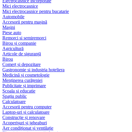
Electrocasnice încorporate
Mici electrocasnice
Mici electrocasnice pentru bucatarie
Automobile
Accesorii pentru mașină
Mașini
Piese auto
Remorci si semiremorci
Birou și companie
Agricultură
Articole de siguranță
Birou
Comerț și depozitare
Gastronomie si industria hoteliera
Medicină și cosmetologie
Menținerea curățeniei
Publicitate și imprimare
Scoala si educatie
Spațiu public
Calculatoare
Accesorii pentru computer
Laptop-uri și calculatoare
Construcție și renovare
Acoperișuri și jgheaburi
Aer condiționat și ventilație