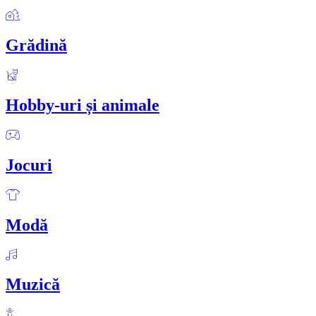
Grădină
Hobby-uri și animale
Jocuri
Modă
Muzică