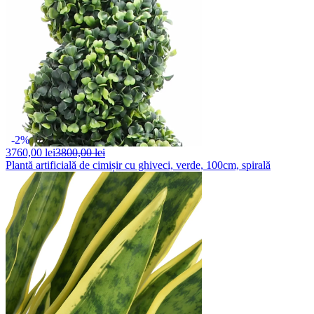
-2%
3760,
00 lei
3800,00 lei
Plantă artificială de cimișir cu ghiveci, verde, 100cm, spirală