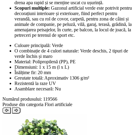
drena apa rapid și se menține uscat cu ușurință.
Scopuri multiple:
Gazonul artificial verde este potrivit pentru
decorațiuni interioare și exterioare, fiind perfect pentru
verandă, sau cu rol de covor, carpetă, pentru zona de câini și
animale de companie, pe peluză, vilă, garaj, terasă, grădină, la
amenajarea peisajelor, în curte, pe balcon, la locul de joacă, la
petreceri pe terenul de sport etc.
Culoare principală: Verde
O combinație de 4 culori naturale: Verde deschis, 2 tipuri de
verde închis și maro
Material: Polipropilenă (PP), PE
Dimensiuni: 1 x 15 m (l x L)
Înălțime fir: 20 mm
Greutate totală: Aproximativ 1306 g/m²
Rezistentă la raze UV
Asamblare necesară: Nu
Numărul produsului: 119566
Produse din categoria Flori artificiale