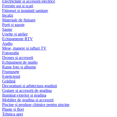
Electricitate si accesorii electrice
Ferestre usi si scari
Fitinguri si instalatii sanitare
Incalzi
Materiale de finisare
Porți și garaje
Saune
Unelte și atelier
Echipamente RTV
Audio
Mese, manere si rafturi TV
Fotografie
Drones si accesorii
Echipament de studio
Rame foto și albume
Frumuseţe
Esteticienii
Grădină
Decoratiuni si arhitectura gradinii
Gratare si accesorii de gradina
Iluminat exterior si gradina
Mobilier de gradina si accesorii
Piscine și produse chimice pentru piscine
Plante și flori
Tehnica apei