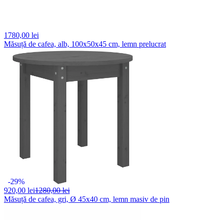
1780,
00 lei
Măsuță de cafea, alb, 100x50x45 cm, lemn prelucrat
-29%
920,
00 lei
1280,00 lei
Măsuță de cafea, gri, Ø 45x40 cm, lemn masiv de pin