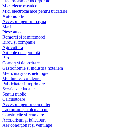
Electrocasnice încorporate
Mici electrocasnice
Mici electrocasnice pentru bucatarie
Automobile
Accesorii pentru mașină
Mașini
Piese auto
Remorci si semiremorci
Birou și companie
Agricultură
Articole de siguranță
Birou
Comerț și depozitare
Gastronomie si industria hoteliera
Medicină și cosmetologie
Menținerea curățeniei
Publicitate și imprimare
Scoala si educatie
Spațiu public
Calculatoare
Accesorii pentru computer
Laptop-uri și calculatoare
Construcție și renovare
Acoperișuri și jgheaburi
Aer condiționat și ventilație