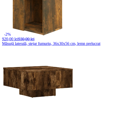
-2%
920,
00 lei
930,00 lei
Măsuță laterală, stejar fumuriu, 36x30x56 cm, lemn prelucrat