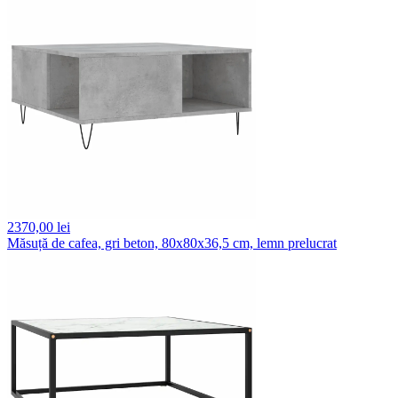
2370,
00 lei
Măsuță de cafea, gri beton, 80x80x36,5 cm, lemn prelucrat