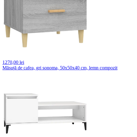
1270,
00 lei
Măsuță de cafea, gri sonoma, 50x50x40 cm, lemn compozit