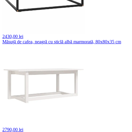
2430,
00 lei
Măsuță de cafea, neagră cu sticlă albă marmorată, 80x80x35 cm
2790,
00 lei