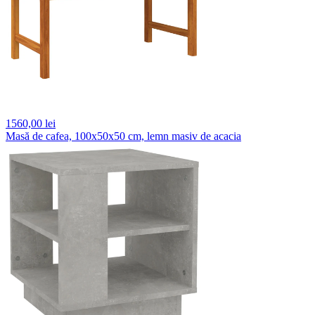
1560,
00 lei
Masă de cafea, 100x50x50 cm, lemn masiv de acacia