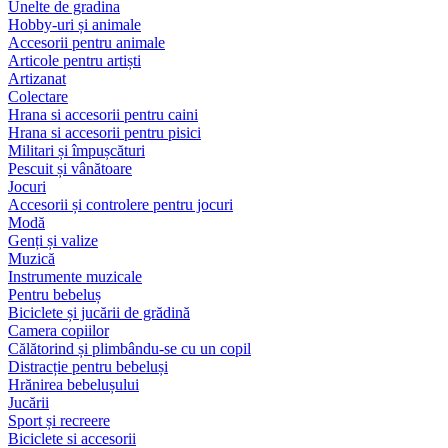
Unelte de gradina
Hobby-uri și animale
Accesorii pentru animale
Articole pentru artiști
Artizanat
Colectare
Hrana si accesorii pentru caini
Hrana si accesorii pentru pisici
Militari și împușcături
Pescuit și vânătoare
Jocuri
Accesorii și controlere pentru jocuri
Modă
Genți și valize
Muzică
Instrumente muzicale
Pentru bebeluș
Biciclete și jucării de grădină
Camera copiilor
Călătorind și plimbându-se cu un copil
Distracție pentru bebeluși
Hrănirea bebelușului
Jucării
Sport și recreere
Biciclete si accesorii