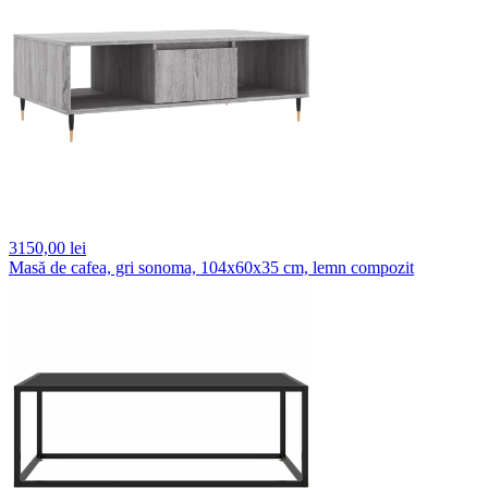
3150,
00 lei
Masă de cafea, gri sonoma, 104x60x35 cm, lemn compozit