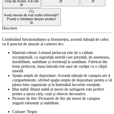
Timp de livrare: 6-8 zile
Aveți nevoie de mai multe informații?
Puneți o întrebare despre produs!
Descriere
Combinând funcționalitatea și frumusețea, această măsuță de cafea
va fi punctul de atracție al camerei dvs.
Material robust: Lemnul prelucrat este de o calitate
excepțională, cu suprafață netedă care prezintă, de asemenea,
durabilitate, stabilitate și rezistență la umiditate. Fabricat din
lemn prelucrat, masa laterală este ușor de curățat cu o cârpă
umedă.
Spațiu amplu de depozitare: Această măsuță de canapea are 4
compartimente, oferind spațiu amplu de depozitare pentru a vă
păstra bine organizate și la îndemână lucrurile esențiale.
Blat stabil: Blatul stabil al mesei de sufragerie este perfect
pentru a așeza cărți, cești și obiecte decorative.
Picioare de fier: Picioarele de fier ale mesei de canapea
asigură robustețe și stabilitate.
Culoare: Negru