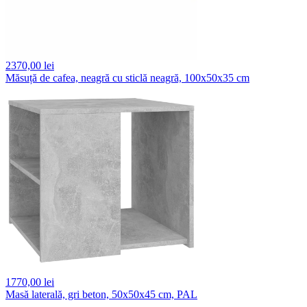
2370,
00 lei
Măsuță de cafea, neagră cu sticlă neagră, 100x50x35 cm
1770,
00 lei
Masă laterală, gri beton, 50x50x45 cm, PAL