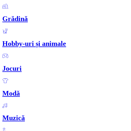
Grădină
Hobby-uri și animale
Jocuri
Modă
Muzică