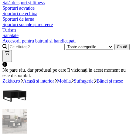
Sală de sport și fitness
Sporturi acvatice
Sporturi de echipa
Sporturi de iarna
Sporturi sociale și recreere
Turism
Sănătate
Accesorii pentru batrani si handicapati
Caută
Ne pare rău, dar produsul pe care îl vizionați în acest moment nu
este disponibil.
Zakito.ro
Acasă și interior
Mobila
Sufragerie
Bănci și mese