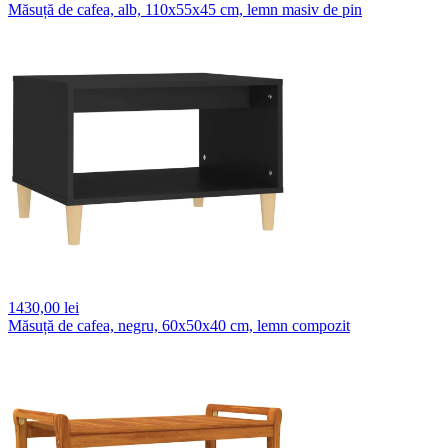
Măsuță de cafea, alb, 110x55x45 cm, lemn masiv de pin
1430,
00 lei
Măsuță de cafea, negru, 60x50x40 cm, lemn compozit