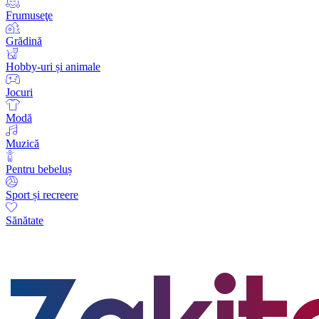
Frumuseţe
Grădină
Hobby-uri și animale
Jocuri
Modă
Muzică
Pentru bebeluș
Sport și recreere
Sănătate