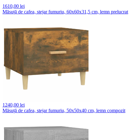
1610,
00 lei
Măsuță de cafea, stejar fumuriu, 60x60x31,5 cm, lemn prelucrat
1240,
00 lei
Măsuță de cafea, stejar fumuriu, 50x50x40 cm, lemn compozit