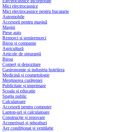
Electrocasnice încorporate
Mici electrocasnice
Mici electrocasnice pentru bucatarie
Automobile
Accesorii pentru mașină
Mașini
Piese auto
Remorci si semiremorci
Birou și companie
Agricultură
Articole de siguranță
Birou
Comerț și depozitare
Gastronomie si industria hoteliera
Medicină și cosmetologie
Menținerea curățeniei
Publicitate și imprimare
Scoala si educatie
Spațiu public
Calculatoare
Accesorii pentru computer
Laptop-uri și calculatoare
Construcție și renovare
Acoperișuri și jgheaburi
Aer condiționat și ventilație