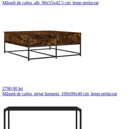
Măsuță de cafea, alb, 90x55x42,5 cm, lemn prelucrat
2790,
00 lei
Măsuță de cafea, stejar fumuriu, 100x99x40 cm, lemn prelucrat