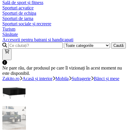
Sală de sport și fitness
Sporturi acvatice
Sporturi de echipa
Sporturi de iarna
Sporturi sociale și recreere
Turism
Sănătate
Accesorii pentru batrani si handicapati
Caută
Ne pare rău, dar produsul pe care îl vizionați în acest moment nu
este disponibil.
Zakito.ro
Acasă și interior
Mobila
Sufragerie
Bănci și mese