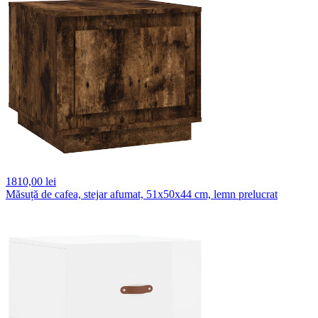
1810,
00 lei
Măsuță de cafea, stejar afumat, 51x50x44 cm, lemn prelucrat