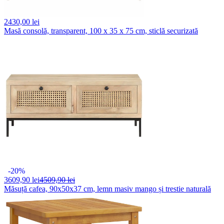
2430,
00 lei
Masă consolă, transparent, 100 x 35 x 75 cm, sticlă securizată
-20%
3609,
90 lei
4509,90 lei
Măsuță cafea, 90x50x37 cm, lemn masiv mango și trestie naturală