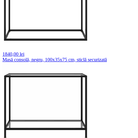
1840,
00 lei
Masă consolă, negru, 100x35x75 cm, sticlă securizată