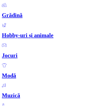
Grădină
Hobby-uri și animale
Jocuri
Modă
Muzică