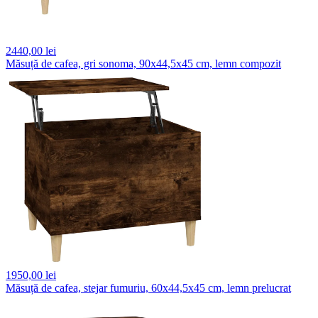
2440,
00 lei
Măsuță de cafea, gri sonoma, 90x44,5x45 cm, lemn compozit
1950,
00 lei
Măsuță de cafea, stejar fumuriu, 60x44,5x45 cm, lemn prelucrat