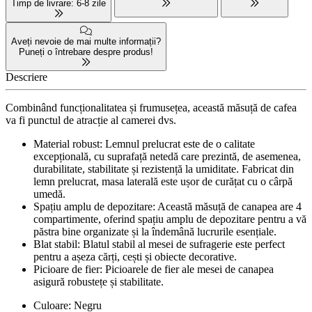
Timp de livrare: 6-8 zile
Aveți nevoie de mai multe informații?
Puneți o întrebare despre produs!
Descriere
Combinând funcționalitatea și frumusețea, această măsuță de cafea
va fi punctul de atracție al camerei dvs.
Material robust: Lemnul prelucrat este de o calitate
excepțională, cu suprafață netedă care prezintă, de asemenea,
durabilitate, stabilitate și rezistență la umiditate. Fabricat din
lemn prelucrat, masa laterală este ușor de curățat cu o cârpă
umedă.
Spațiu amplu de depozitare: Această măsuță de canapea are 4
compartimente, oferind spațiu amplu de depozitare pentru a vă
păstra bine organizate și la îndemână lucrurile esențiale.
Blat stabil: Blatul stabil al mesei de sufragerie este perfect
pentru a așeza cărți, cești și obiecte decorative.
Picioare de fier: Picioarele de fier ale mesei de canapea
asigură robustețe și stabilitate.
Culoare: Negru