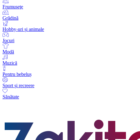
Frumuseţe
Grădină
Hobby-uri și animale
Jocuri
Modă
Muzică
Pentru bebeluș
Sport și recreere
Sănătate