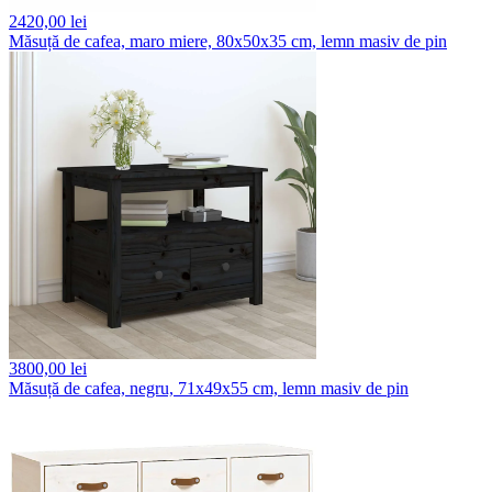
2420,
00 lei
Măsuță de cafea, maro miere, 80x50x35 cm, lemn masiv de pin
3800,
00 lei
Măsuță de cafea, negru, 71x49x55 cm, lemn masiv de pin