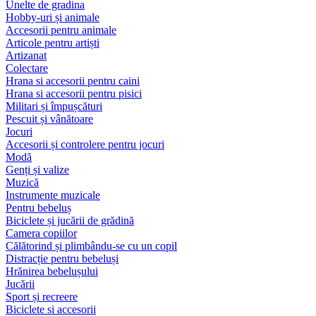
Unelte de gradina
Hobby-uri și animale
Accesorii pentru animale
Articole pentru artiști
Artizanat
Colectare
Hrana si accesorii pentru caini
Hrana si accesorii pentru pisici
Militari și împușcături
Pescuit și vânătoare
Jocuri
Accesorii și controlere pentru jocuri
Modă
Genți și valize
Muzică
Instrumente muzicale
Pentru bebeluș
Biciclete și jucării de grădină
Camera copiilor
Călătorind și plimbându-se cu un copil
Distracție pentru bebeluși
Hrănirea bebelușului
Jucării
Sport și recreere
Biciclete si accesorii