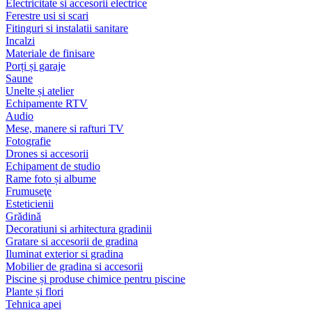
Electricitate si accesorii electrice
Ferestre usi si scari
Fitinguri si instalatii sanitare
Incalzi
Materiale de finisare
Porți și garaje
Saune
Unelte și atelier
Echipamente RTV
Audio
Mese, manere si rafturi TV
Fotografie
Drones si accesorii
Echipament de studio
Rame foto și albume
Frumuseţe
Esteticienii
Grădină
Decoratiuni si arhitectura gradinii
Gratare si accesorii de gradina
Iluminat exterior si gradina
Mobilier de gradina si accesorii
Piscine și produse chimice pentru piscine
Plante și flori
Tehnica apei