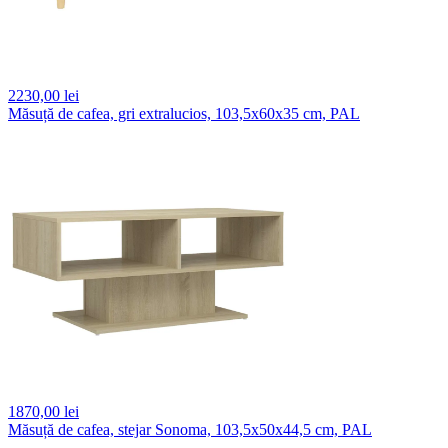
2230,
00 lei
Măsuță de cafea, gri extralucios, 103,5x60x35 cm, PAL
1870,
00 lei
Măsuță de cafea, stejar Sonoma, 103,5x50x44,5 cm, PAL