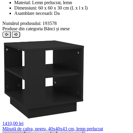
Material: Lemn prelucrat, lemn
Dimensiuni: 60 x 60 x 30 cm (L x l x î)
Asamblare necesară: Da
Numărul produsului: 193578
Produse din categoria Bănci și mese
1410,
00 lei
Măsuță de cafea, negru, 40x40x43 cm, lemn prelucrat