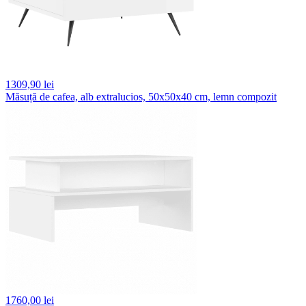
1309,
90 lei
Măsuță de cafea, alb extralucios, 50x50x40 cm, lemn compozit
1760,
00 lei