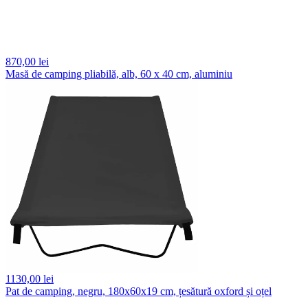
870,
00 lei
Masă de camping pliabilă, alb, 60 x 40 cm, aluminiu
1130,
00 lei
Pat de camping, negru, 180x60x19 cm, țesătură oxford și oțel