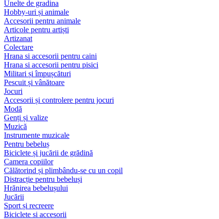
Unelte de gradina
Hobby-uri și animale
Accesorii pentru animale
Articole pentru artiști
Artizanat
Colectare
Hrana si accesorii pentru caini
Hrana si accesorii pentru pisici
Militari și împușcături
Pescuit și vânătoare
Jocuri
Accesorii și controlere pentru jocuri
Modă
Genți și valize
Muzică
Instrumente muzicale
Pentru bebeluș
Biciclete și jucării de grădină
Camera copiilor
Călătorind și plimbându-se cu un copil
Distracție pentru bebeluși
Hrănirea bebelușului
Jucării
Sport și recreere
Biciclete si accesorii