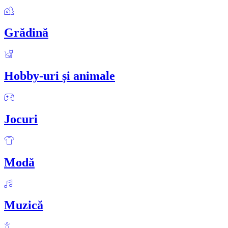
Grădină
Hobby-uri și animale
Jocuri
Modă
Muzică