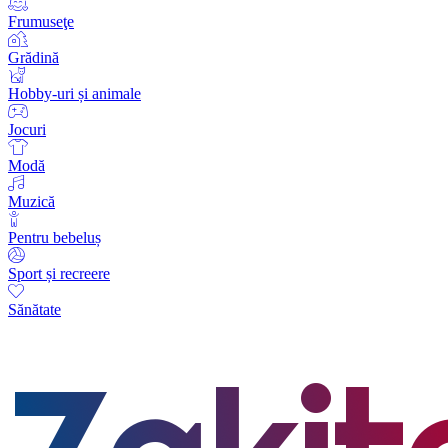
Frumuseţe
Grădină
Hobby-uri și animale
Jocuri
Modă
Muzică
Pentru bebeluș
Sport și recreere
Sănătate