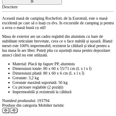
Descriere
Această masă de camping Rochefort, de la Eurotrail, este o masă
excelentă pe care să o luați cu dvs. în excursiile de camping și pentru
a avea o masă bună cu stil!
Masa de exterior are un cadru reglabil din aluminiu cu bare de
stabilitate reticulate brevetate, ceea ce o face stabilă și ușoară. Blatul
mesei este 100% impermeabil, rezistent la căldură și ideal pentru a
lua masa în aer liber. Puteți plia cu ușurință masa pentru depozitare
atunci când nu este utilizată.
Material: Placă tip fagure PP, aluminiu
Dimensiuni totale: 80 x 60 x 55/71 cm (L x l x î)
Dimensiuni pliată: 80 x 60 x 6 cm (L x l x î)
Greutate: 3,2 kg
Greutate maximă suportată: 50 kg
Cu picioare reglabile (2 poziții)
Impermeabilă și rezistentă la căldură
Numărul produsului: 193794
Produse din categoria Mobilier turistic