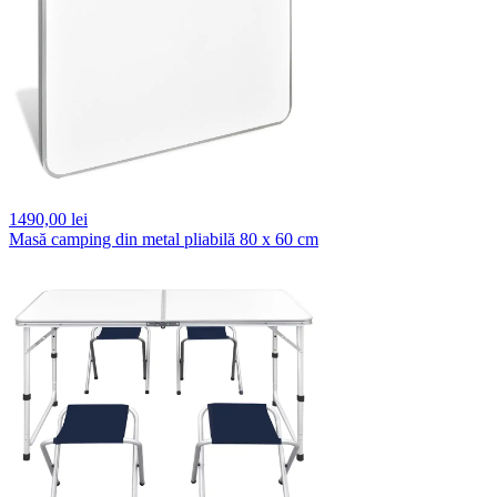
1490,
00 lei
Masă camping din metal pliabilă 80 x 60 cm