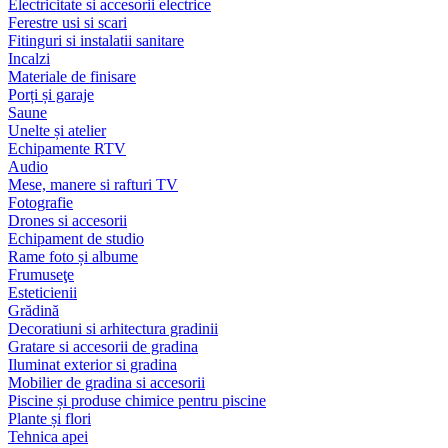
Electricitate si accesorii electrice
Ferestre usi si scari
Fitinguri si instalatii sanitare
Incalzi
Materiale de finisare
Porți și garaje
Saune
Unelte și atelier
Echipamente RTV
Audio
Mese, manere si rafturi TV
Fotografie
Drones si accesorii
Echipament de studio
Rame foto și albume
Frumuseţe
Esteticienii
Grădină
Decoratiuni si arhitectura gradinii
Gratare si accesorii de gradina
Iluminat exterior si gradina
Mobilier de gradina si accesorii
Piscine și produse chimice pentru piscine
Plante și flori
Tehnica apei