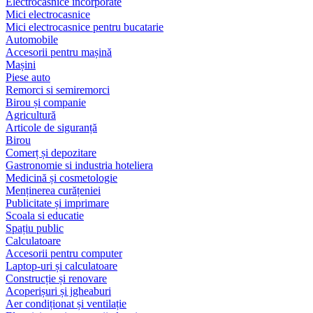
Electrocasnice încorporate
Mici electrocasnice
Mici electrocasnice pentru bucatarie
Automobile
Accesorii pentru mașină
Mașini
Piese auto
Remorci si semiremorci
Birou și companie
Agricultură
Articole de siguranță
Birou
Comerț și depozitare
Gastronomie si industria hoteliera
Medicină și cosmetologie
Menținerea curățeniei
Publicitate și imprimare
Scoala si educatie
Spațiu public
Calculatoare
Accesorii pentru computer
Laptop-uri și calculatoare
Construcție și renovare
Acoperișuri și jgheaburi
Aer condiționat și ventilație