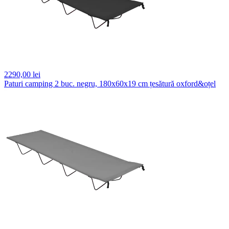
2290,
00 lei
Paturi camping 2 buc. negru, 180x60x19 cm țesătură oxford&oțel