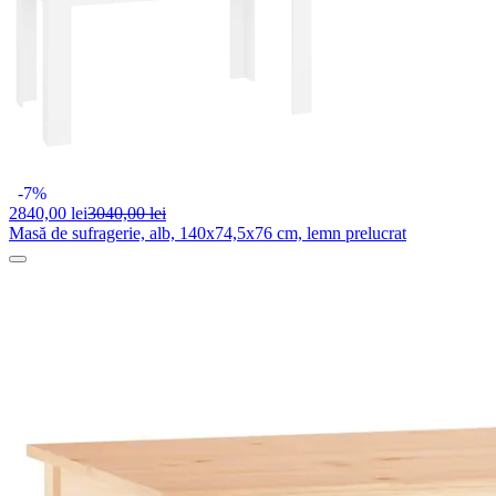
-7%
2840,
00 lei
3040,00 lei
Masă de sufragerie, alb, 140x74,5x76 cm, lemn prelucrat