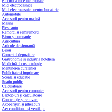
Electrocasnice încorporate
Mici electrocasnice
Mici electrocasnice pentru bucatarie
Automobile
Accesorii pentru mașină
Mașini
Piese auto
Remorci si semiremorci
Birou și companie
Agricultură
Articole de siguranță
Birou
Comerț și depozitare
Gastronomie si industria hoteliera
Medicină și cosmetologie
Menținerea curățeniei
Publicitate și imprimare
Scoala si educatie
Spațiu public
Calculatoare
Accesorii pentru computer
Laptop-uri și calculatoare
Construcție și renovare
Acoperișuri și jgheaburi
Aer condiționat și ventilație