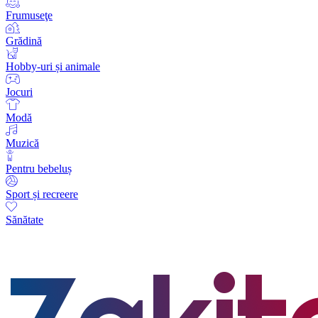
Frumuseţe
Grădină
Hobby-uri și animale
Jocuri
Modă
Muzică
Pentru bebeluș
Sport și recreere
Sănătate