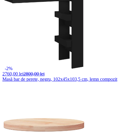
-2%
2760,
00 lei
2800,00 lei
Masă bar de perete, negru, 102x45x103,5 cm, lemn compozit