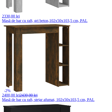
2330,
00 lei
Masă de bar cu raft, gri beton,102x50x103,5 cm, PAL
-2%
2400,
00 lei
2430,00 lei
Masă de bar cu raft, stejar afumat, 102x50x103,5 cm, PAL