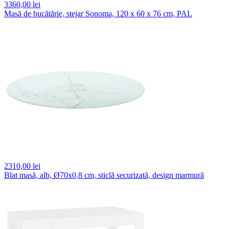
3360,
00 lei
Masă de bucătărie, stejar Sonoma, 120 x 60 x 76 cm, PAL
2310,
00 lei
Blat masă, alb, Ø70x0,8 cm, sticlă securizată, design marmură