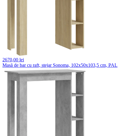
2670,
00 lei
Masă de bar cu raft, stejar Sonoma, 102x50x103,5 cm, PAL