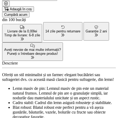
Adaugă în coș
Cumpără acum
din 100 bucăți
Livrare de la 0,00lei
14 zile pentru returnare
Garanție 2 ani
Timp de livrare: 6-8 zile
Aveți nevoie de mai multe informații?
Puneți o întrebare despre produs!
Descriere
Oferiți un stil minimalist și un farmec elegant bucătăriei sau
sufrageriei dvs. cu această masă clasică pentru sufragerie, din lemn!
Lemn masiv de pin: Lemnul masiv de pin este un material
natural frumos. Lemnul de pin are o granulație simplă, iar
nodurile dau materialului unicitate și un aspect rustic.
Cadru stabil: Cadrul din lemn asigură robustețe și stabilitate.
Blat robust: Blatul robust este perfect pentru a vă așeza
gustările, băuturile, vazele, bolurile cu fructe sau obiecte
decorative favorite.