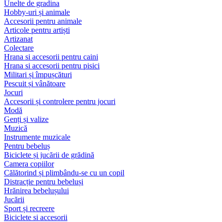
Unelte de gradina
Hobby-uri și animale
Accesorii pentru animale
Articole pentru artiști
Artizanat
Colectare
Hrana si accesorii pentru caini
Hrana si accesorii pentru pisici
Militari și împușcături
Pescuit și vânătoare
Jocuri
Accesorii și controlere pentru jocuri
Modă
Genți și valize
Muzică
Instrumente muzicale
Pentru bebeluș
Biciclete și jucării de grădină
Camera copiilor
Călătorind și plimbându-se cu un copil
Distracție pentru bebeluși
Hrănirea bebelușului
Jucării
Sport și recreere
Biciclete si accesorii