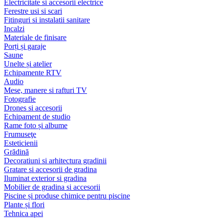
Electricitate si accesorii electrice
Ferestre usi si scari
Fitinguri si instalatii sanitare
Incalzi
Materiale de finisare
Porți și garaje
Saune
Unelte și atelier
Echipamente RTV
Audio
Mese, manere si rafturi TV
Fotografie
Drones si accesorii
Echipament de studio
Rame foto și albume
Frumuseţe
Esteticienii
Grădină
Decoratiuni si arhitectura gradinii
Gratare si accesorii de gradina
Iluminat exterior si gradina
Mobilier de gradina si accesorii
Piscine și produse chimice pentru piscine
Plante și flori
Tehnica apei