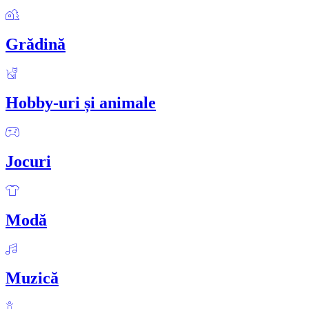
Grădină
Hobby-uri și animale
Jocuri
Modă
Muzică