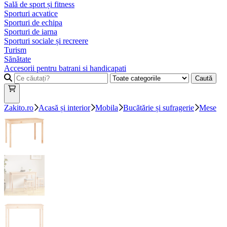
Sală de sport și fitness
Sporturi acvatice
Sporturi de echipa
Sporturi de iarna
Sporturi sociale și recreere
Turism
Sănătate
Accesorii pentru batrani si handicapati
Caută
Zakito.ro
Acasă și interior
Mobila
Bucătărie și sufragerie
Mese