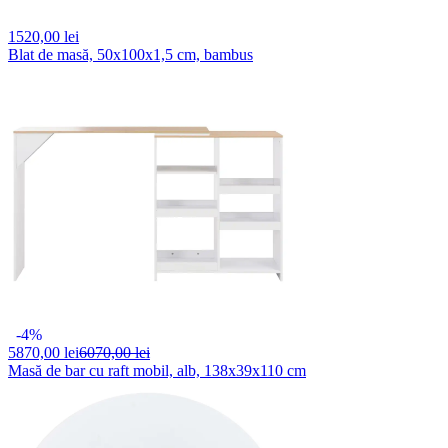
1520,
00 lei
Blat de masă, 50x100x1,5 cm, bambus
-4%
5870,
00 lei
6070,00 lei
Masă de bar cu raft mobil, alb, 138x39x110 cm