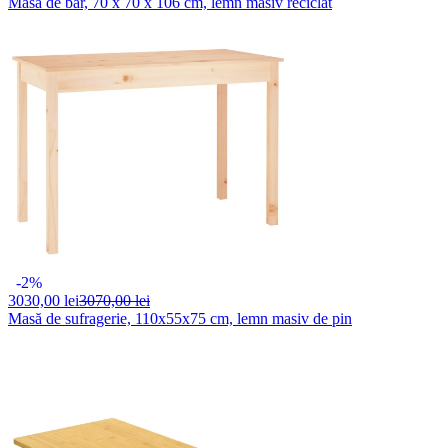
Masă de bar, 70 x 70 x 106 cm, lemn masiv reciclat
-2%
3030,
00 lei
3070,00 lei
Masă de sufragerie, 110x55x75 cm, lemn masiv de pin