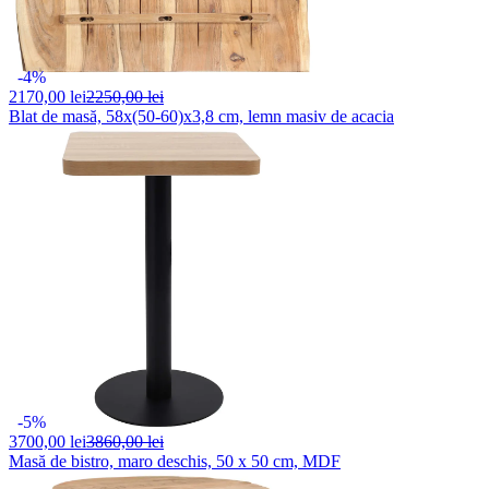
-4%
2170,
00 lei
2250,00 lei
Blat de masă, 58x(50-60)x3,8 cm, lemn masiv de acacia
-5%
3700,
00 lei
3860,00 lei
Masă de bistro, maro deschis, 50 x 50 cm, MDF