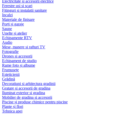
Electricitate si accesorii electrice
Ferestre usi si scari
Fitinguri si instalatii sanitare
Incalzi
Materiale de finisare
Porți și garaje
Saune
Unelte și atelier
Echipamente RTV
Audio
Mese, manere si rafturi TV
Fotografie
Drones si accesorii
Echipament de studio
Rame foto și albume
Frumuseţe
Esteticienii
Grădină
Decoratiuni si arhitectura gradinii
Gratare si accesorii de gradina
Iluminat exterior si gradina
Mobilier de gradina si accesorii
Piscine și produse chimice pentru piscine
Plante și flori
Tehnica apei