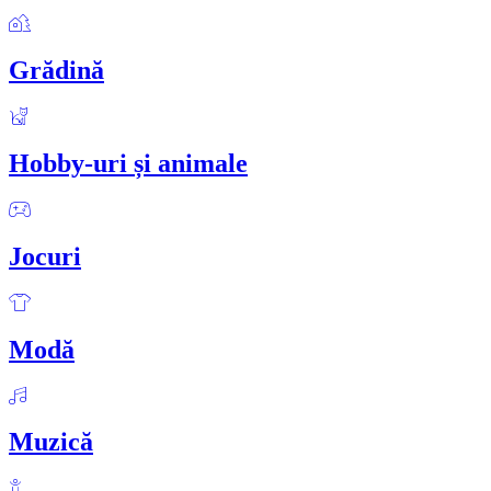
Grădină
Hobby-uri și animale
Jocuri
Modă
Muzică