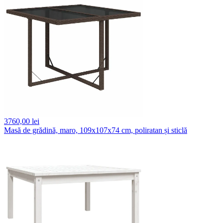
3760,
00 lei
Masă de grădină, maro, 109x107x74 cm, poliratan și sticlă