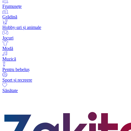
Frumuseţe
Grădină
Hobby-uri și animale
Jocuri
Modă
Muzică
Pentru bebeluș
Sport și recreere
Sănătate