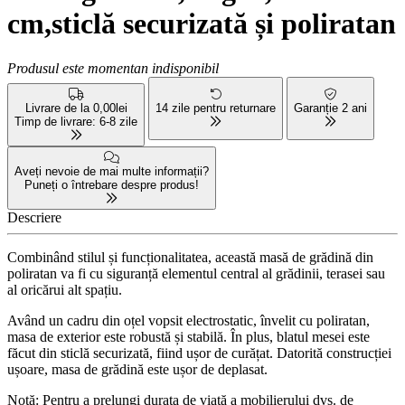
cm,sticlă securizată și poliratan
Produsul este momentan indisponibil
Livrare de la 0,00lei
14 zile pentru returnare
Garanție 2 ani
Timp de livrare: 6-8 zile
Aveți nevoie de mai multe informații?
Puneți o întrebare despre produs!
Descriere
Combinând stilul și funcționalitatea, această masă de grădină din
poliratan va fi cu siguranță elementul central al grădinii, terasei sau
al oricărui alt spațiu.
Având un cadru din oțel vopsit electrostatic, învelit cu poliratan,
masa de exterior este robustă și stabilă. În plus, blatul mesei este
făcut din sticlă securizată, fiind ușor de curățat. Datorită construcției
ușoare, masa de grădină este ușor de deplasat.
Notă: Pentru a prelungi durata de viață a mobilierului dvs. de