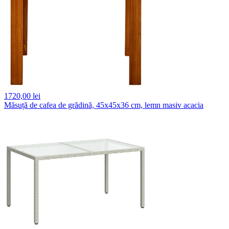
1720,
00 lei
Măsuță de cafea de grădină, 45x45x36 cm, lemn masiv acacia