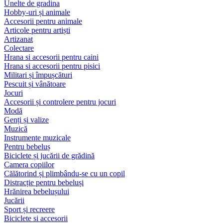
Unelte de gradina
Hobby-uri și animale
Accesorii pentru animale
Articole pentru artiști
Artizanat
Colectare
Hrana si accesorii pentru caini
Hrana si accesorii pentru pisici
Militari și împușcături
Pescuit și vânătoare
Jocuri
Accesorii și controlere pentru jocuri
Modă
Genți și valize
Muzică
Instrumente muzicale
Pentru bebeluș
Biciclete și jucării de grădină
Camera copiilor
Călătorind și plimbându-se cu un copil
Distracție pentru bebeluși
Hrănirea bebelușului
Jucării
Sport și recreere
Biciclete si accesorii