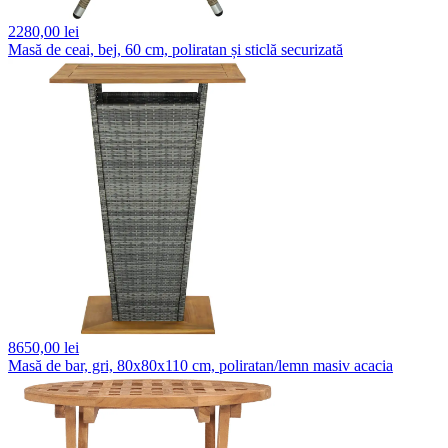
2280,
00 lei
Masă de ceai, bej, 60 cm, poliratan și sticlă securizată
8650,
00 lei
Masă de bar, gri, 80x80x110 cm, poliratan/lemn masiv acacia