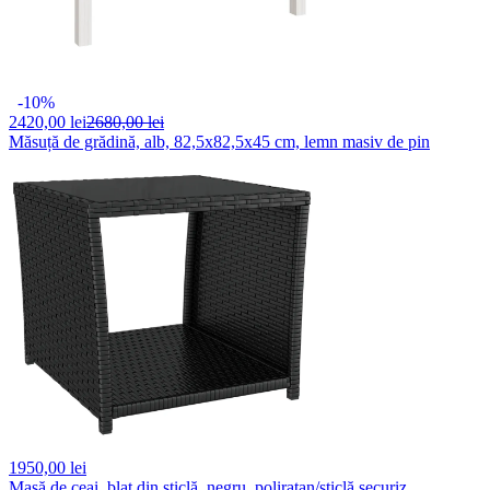
-10%
2420,
00 lei
2680,00 lei
Măsuță de grădină, alb, 82,5x82,5x45 cm, lemn masiv de pin
1950,
00 lei
Masă de ceai, blat din sticlă, negru, poliratan/sticlă securiz.