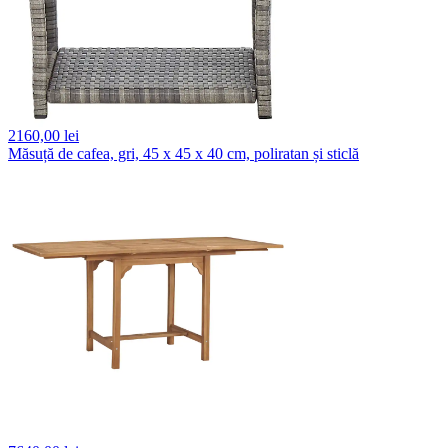
2160,
00 lei
Măsuță de cafea, gri, 45 x 45 x 40 cm, poliratan și sticlă