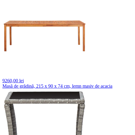
9260,
00 lei
Masă de grădină, 215 x 90 x 74 cm, lemn masiv de acacia