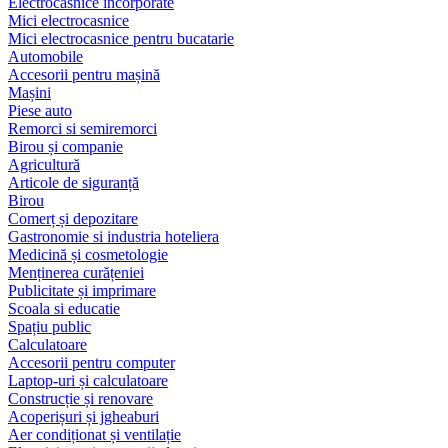
Electrocasnice încorporate
Mici electrocasnice
Mici electrocasnice pentru bucatarie
Automobile
Accesorii pentru mașină
Mașini
Piese auto
Remorci si semiremorci
Birou și companie
Agricultură
Articole de siguranță
Birou
Comerț și depozitare
Gastronomie si industria hoteliera
Medicină și cosmetologie
Menținerea curățeniei
Publicitate și imprimare
Scoala si educatie
Spațiu public
Calculatoare
Accesorii pentru computer
Laptop-uri și calculatoare
Construcție și renovare
Acoperișuri și jgheaburi
Aer condiționat și ventilație